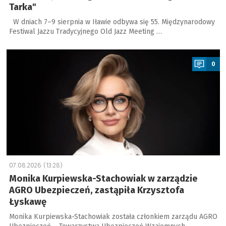
Tarka"
W dniach 7–9 sierpnia w Iławie odbywa się 55. Międzynarodowy
Festiwal Jazzu Tradycyjnego Old Jazz Meeting …
a
0
07.08.2026 (13:28)
Monika Kurpiewska-Stachowiak w zarządzie
AGRO Ubezpieczeń, zastąpiła Krzysztofa
Łyskawę
Monika Kurpiewska-Stachowiak została członkiem zarządu AGRO