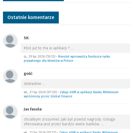
Ostatnie komentarze
SK
:
Ktoś już to ma w aplikacji ?
…
śr., 29 lip 2026 (10:13)
•
Revolut wprowadza fundusze rynku
prywatnego dla klientów w Polsce
gość
:
dokładnie
…
wt., 21 lip 2026 (07:30)
•
Zakup eSIM w aplikacji Banku Millennium
wyróżniony przez Global Finance
Jas Fasola
:
chciałbym zrozumieć jaki był powód nagrody. Usługa
oferowana jest przez bardzo wiele banków.
…
wt., 21 lip 2026 (07:12)
•
Zakup eSIM w aplikacji Banku Millennium