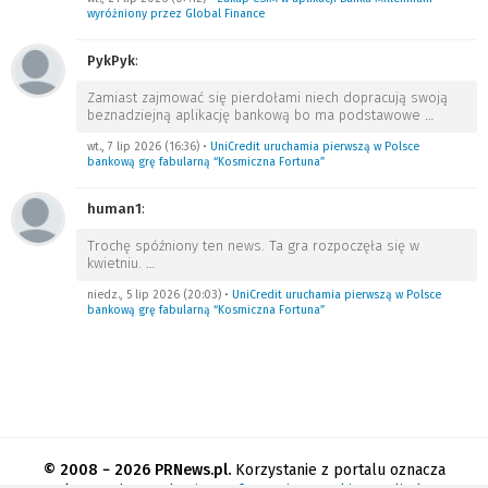
wyróżniony przez Global Finance
PykPyk
:
Zamiast zajmować się pierdołami niech dopracują swoją
beznadziejną aplikację bankową bo ma podstawowe
…
wt., 7 lip 2026 (16:36)
•
UniCredit uruchamia pierwszą w Polsce
bankową grę fabularną “Kosmiczna Fortuna”
human1
:
Trochę spóźniony ten news. Ta gra rozpoczęła się w
kwietniu.
…
niedz., 5 lip 2026 (20:03)
•
UniCredit uruchamia pierwszą w Polsce
bankową grę fabularną “Kosmiczna Fortuna”
© 2008 − 2026 PRNews.pl.
Korzystanie z portalu oznacza