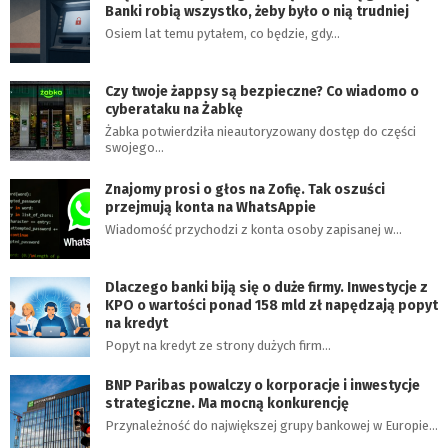
Banki robią wszystko, żeby było o nią trudniej
Osiem lat temu pytałem, co będzie, gdy…
Czy twoje żappsy są bezpieczne? Co wiadomo o
cyberataku na Żabkę
Żabka potwierdziła nieautoryzowany dostęp do części
swojego…
Znajomy prosi o głos na Zofię. Tak oszuści
przejmują konta na WhatsAppie
Wiadomość przychodzi z konta osoby zapisanej w…
Dlaczego banki biją się o duże firmy. Inwestycje z
KPO o wartości ponad 158 mld zł napędzają popyt
na kredyt
Popyt na kredyt ze strony dużych firm…
BNP Paribas powalczy o korporacje i inwestycje
strategiczne. Ma mocną konkurencję
Przynależność do największej grupy bankowej w Europie…