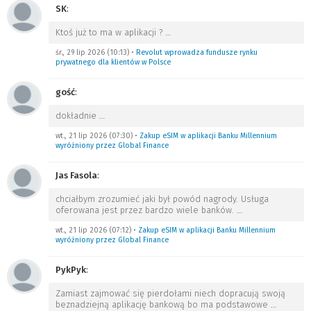
SK
:
Ktoś już to ma w aplikacji ?
…
śr., 29 lip 2026 (10:13)
•
Revolut wprowadza fundusze rynku
prywatnego dla klientów w Polsce
gość
:
dokładnie
…
wt., 21 lip 2026 (07:30)
•
Zakup eSIM w aplikacji Banku Millennium
wyróżniony przez Global Finance
Jas Fasola
:
chciałbym zrozumieć jaki był powód nagrody. Usługa
oferowana jest przez bardzo wiele banków.
…
wt., 21 lip 2026 (07:12)
•
Zakup eSIM w aplikacji Banku Millennium
wyróżniony przez Global Finance
PykPyk
:
Zamiast zajmować się pierdołami niech dopracują swoją
beznadziejną aplikację bankową bo ma podstawowe
…