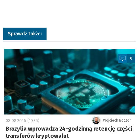
Sprawdź także:
a
0
08.08.2026 (10:35)
Wojciech Boczoń
Brazylia wprowadza 24-godzinną retencję części
transferów kryptowalut