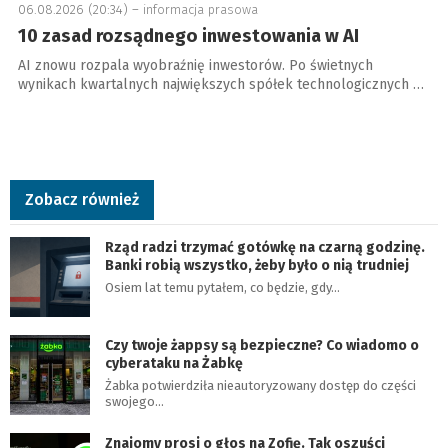
06.08.2026 (20:34) –
informacja prasowa
10 zasad rozsądnego inwestowania w AI
AI znowu rozpala wyobraźnię inwestorów. Po świetnych
wynikach kwartalnych największych spółek technologicznych …
Zobacz również
Rząd radzi trzymać gotówkę na czarną godzinę.
Banki robią wszystko, żeby było o nią trudniej
Osiem lat temu pytałem, co będzie, gdy…
Czy twoje żappsy są bezpieczne? Co wiadomo o
cyberataku na Żabkę
Żabka potwierdziła nieautoryzowany dostęp do części
swojego…
Znajomy prosi o głos na Zofię. Tak oszuści