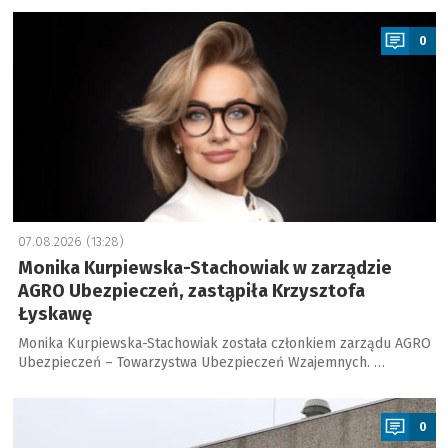
a
0
07.08.2026 (13:28)
Monika Kurpiewska-Stachowiak w zarządzie
AGRO Ubezpieczeń, zastąpiła Krzysztofa
Łyskawę
Monika Kurpiewska-Stachowiak została członkiem zarządu AGRO
Ubezpieczeń – Towarzystwa Ubezpieczeń Wzajemnych. …
a
0