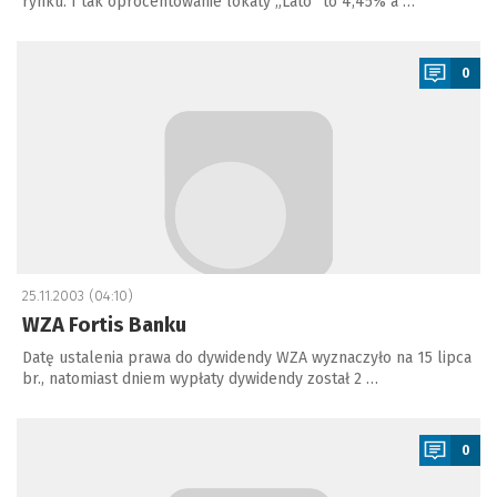
rynku. I tak oprocentowanie lokaty „Lato” to 4,45% a …
a
0
25.11.2003 (04:10)
WZA Fortis Banku
Datę ustalenia prawa do dywidendy WZA wyznaczyło na 15 lipca
br., natomiast dniem wypłaty dywidendy został 2 …
a
0