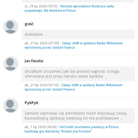
śr., 29 lip 2026 (10:13)
•
Revolut wprowadza fundusze rynku
prywatnego dla klientów w Polsce
gość
:
dokładnie
…
wt., 21 lip 2026 (07:30)
•
Zakup eSIM w aplikacji Banku Millennium
wyróżniony przez Global Finance
Jas Fasola
:
chciałbym zrozumieć jaki był powód nagrody. Usługa
oferowana jest przez bardzo wiele banków.
…
wt., 21 lip 2026 (07:12)
•
Zakup eSIM w aplikacji Banku Millennium
wyróżniony przez Global Finance
PykPyk
:
Zamiast zajmować się pierdołami niech dopracują swoją
beznadziejną aplikację bankową bo ma podstawowe
…
wt., 7 lip 2026 (16:36)
•
UniCredit uruchamia pierwszą w Polsce
bankową grę fabularną “Kosmiczna Fortuna”