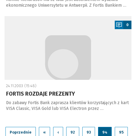
ekonomicznego Uniwersytetu w Antwerpii. Z Fortis Bankiem …
a
0
24.11.2003 (15:48)
FORTIS ROZDAJE PREZENTY
Do zabawy Fortis Bank zaprasza klientów korzystających z kart
VISA Classic, VISA Gold lub VISA Electron przez …
Poprzednie
«
‹
92
93
94
95