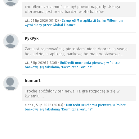
chciałbym zrozumieć jaki był powód nagrody. Usługa
oferowana jest przez bardzo wiele banków.
…
wt., 21 lip 2026 (07:12)
•
Zakup eSIM w aplikacji Banku Millennium
wyróżniony przez Global Finance
PykPyk
:
Zamiast zajmować się pierdołami niech dopracują swoją
beznadziejną aplikację bankową bo ma podstawowe
…
wt., 7 lip 2026 (16:36)
•
UniCredit uruchamia pierwszą w Polsce
bankową grę fabularną “Kosmiczna Fortuna”
human1
:
Trochę spóźniony ten news. Ta gra rozpoczęła się w
kwietniu.
…
niedz., 5 lip 2026 (20:03)
•
UniCredit uruchamia pierwszą w Polsce
bankową grę fabularną “Kosmiczna Fortuna”