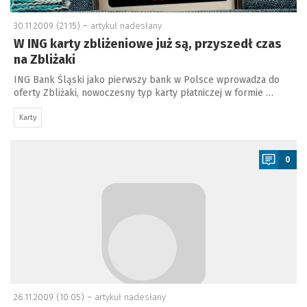
30.11.2009 (21:15) –
artykuł nadesłany
W ING karty zbliżeniowe już są, przyszedł czas
na Zbliżaki
ING Bank Śląski jako pierwszy bank w Polsce wprowadza do
oferty Zbliżaki, nowoczesny typ karty płatniczej w formie …
Karty
a
0
26.11.2009 (10:05) –
artykuł nadesłany