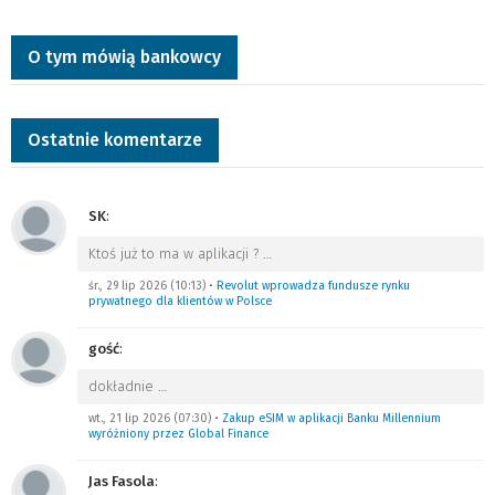
O tym mówią bankowcy
Ostatnie komentarze
SK
:
Ktoś już to ma w aplikacji ?
…
śr., 29 lip 2026 (10:13)
•
Revolut wprowadza fundusze rynku
prywatnego dla klientów w Polsce
gość
:
dokładnie
…
wt., 21 lip 2026 (07:30)
•
Zakup eSIM w aplikacji Banku Millennium
wyróżniony przez Global Finance
Jas Fasola
: