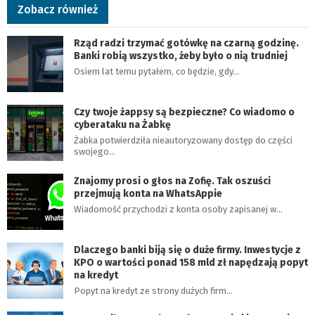
Zobacz również
Rząd radzi trzymać gotówkę na czarną godzinę.
Banki robią wszystko, żeby było o nią trudniej
Osiem lat temu pytałem, co będzie, gdy…
Czy twoje żappsy są bezpieczne? Co wiadomo o
cyberataku na Żabkę
Żabka potwierdziła nieautoryzowany dostęp do części
swojego…
Znajomy prosi o głos na Zofię. Tak oszuści
przejmują konta na WhatsAppie
Wiadomość przychodzi z konta osoby zapisanej w…
Dlaczego banki biją się o duże firmy. Inwestycje z
KPO o wartości ponad 158 mld zł napędzają popyt
na kredyt
Popyt na kredyt ze strony dużych firm…