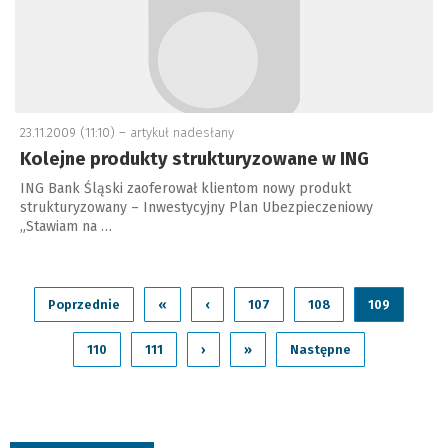
23.11.2009 (11:10) –
artykuł nadesłany
Kolejne produkty strukturyzowane w ING
ING Bank Śląski zaoferował klientom nowy produkt
strukturyzowany – Inwestycyjny Plan Ubezpieczeniowy
„Stawiam na …
Poprzednie
«
‹
107
108
109
110
111
›
»
Następne