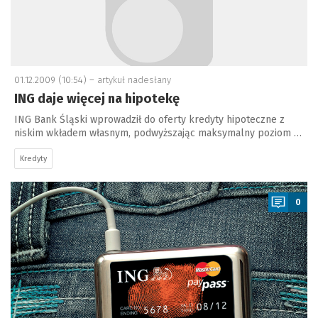
01.12.2009 (10:54) –
artykuł nadesłany
ING daje więcej na hipotekę
ING Bank Śląski wprowadził do oferty kredyty hipoteczne z
niskim wkładem własnym, podwyższając maksymalny poziom …
Kredyty
a
0