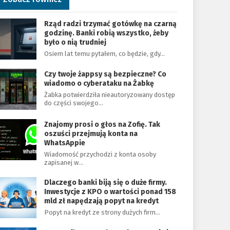
Rząd radzi trzymać gotówkę na czarną
godzinę. Banki robią wszystko, żeby
było o nią trudniej
Osiem lat temu pytałem, co będzie, gdy…
Czy twoje żappsy są bezpieczne? Co
wiadomo o cyberataku na Żabkę
Żabka potwierdziła nieautoryzowany dostęp
do części swojego…
Znajomy prosi o głos na Zofię. Tak
oszuści przejmują konta na
WhatsAppie
Wiadomość przychodzi z konta osoby
zapisanej w…
Dlaczego banki biją się o duże firmy.
Inwestycje z KPO o wartości ponad 158
mld zł napędzają popyt na kredyt
Popyt na kredyt ze strony dużych firm…