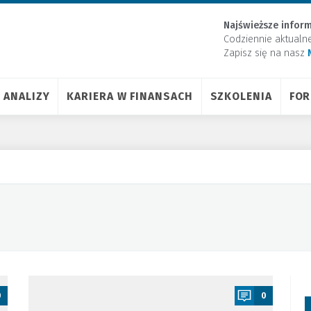
Najświeższe inform
Codziennie aktualn
Zapisz się na nasz
ANALIZY
KARIERA W FINANSACH
SZKOLENIA
FO
a
0
0