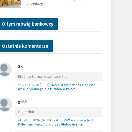
sprzedaży…
O tym mówią bankowcy
Ostatnie komentarze
SK
:
Ktoś już to ma w aplikacji ?
…
śr., 29 lip 2026 (10:13)
•
Revolut wprowadza fundusze
rynku prywatnego dla klientów w Polsce
gość
:
dokładnie
…
wt., 21 lip 2026 (07:30)
•
Zakup eSIM w aplikacji Banku
Millennium wyróżniony przez Global Finance