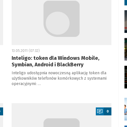
13.05.2011 (07:32)
Inteligo: token dla Windows Mobile,
Symbian, Android i BlackBerry
Inteligo udostępnia nowoczesną aplikację token dla
użytkowników telefonów komórkowych z systemami
operacyjnymi: …
a
0
0