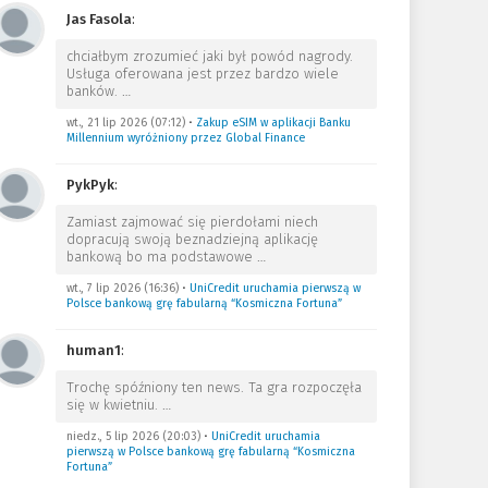
Jas Fasola
:
chciałbym zrozumieć jaki był powód nagrody.
Usługa oferowana jest przez bardzo wiele
banków.
…
wt., 21 lip 2026 (07:12)
•
Zakup eSIM w aplikacji Banku
Millennium wyróżniony przez Global Finance
PykPyk
:
Zamiast zajmować się pierdołami niech
dopracują swoją beznadziejną aplikację
bankową bo ma podstawowe
…
wt., 7 lip 2026 (16:36)
•
UniCredit uruchamia pierwszą w
Polsce bankową grę fabularną “Kosmiczna Fortuna”
human1
:
Trochę spóźniony ten news. Ta gra rozpoczęła
się w kwietniu.
…
niedz., 5 lip 2026 (20:03)
•
UniCredit uruchamia
pierwszą w Polsce bankową grę fabularną “Kosmiczna
Fortuna”