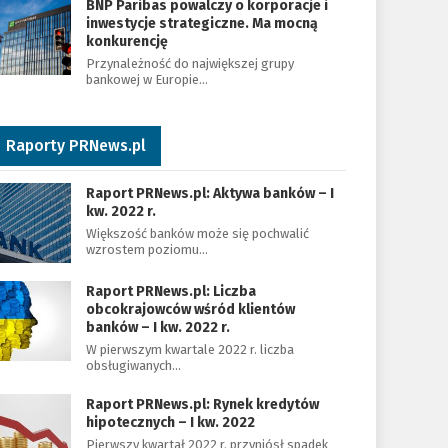
BNP Paribas powalczy o korporacje i
inwestycje strategiczne. Ma mocną
konkurencję
Przynależność do największej grupy
bankowej w Europie…
Raporty PRNews.pl
Raport PRNews.pl: Aktywa banków – I
kw. 2022 r.
Większość banków może się pochwalić
wzrostem poziomu…
Raport PRNews.pl: Liczba
obcokrajowców wśród klientów
banków – I kw. 2022 r.
W pierwszym kwartale 2022 r. liczba
obsługiwanych…
Raport PRNews.pl: Rynek kredytów
hipotecznych – I kw. 2022
Pierwszy kwartał 2022 r. przyniósł spadek