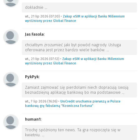
dokładnie
…
wt., 21 lip 2026 (07:30)
•
Zakup eSIM w aplikacji Banku Millennium
wyróżniony przez Global Finance
Jas Fasola
:
chciałbym zrozumieć jaki był powód nagrody. Usługa
oferowana jest przez bardzo wiele banków.
…
wt., 21 lip 2026 (07:12)
•
Zakup eSIM w aplikacji Banku Millennium
wyróżniony przez Global Finance
PykPyk
:
Zamiast zajmować się pierdołami niech dopracują swoją
beznadziejną aplikację bankową bo ma podstawowe
…
wt., 7 lip 2026 (16:36)
•
UniCredit uruchamia pierwszą w Polsce
bankową grę fabularną “Kosmiczna Fortuna”
human1
:
Trochę spóźniony ten news. Ta gra rozpoczęła się w
kwietniu.
…