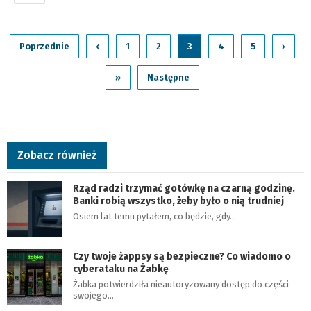
Poprzednie
‹
1
2
3
4
5
›
»
Następne
Zobacz również
Rząd radzi trzymać gotówkę na czarną godzinę.
Banki robią wszystko, żeby było o nią trudniej
Osiem lat temu pytałem, co będzie, gdy…
Czy twoje żappsy są bezpieczne? Co wiadomo o
cyberataku na Żabkę
Żabka potwierdziła nieautoryzowany dostęp do części
swojego…