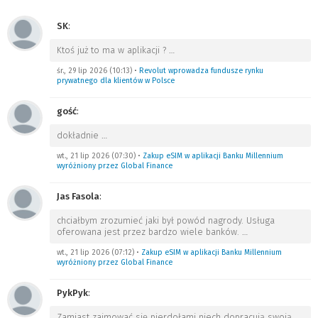
SK
:
Ktoś już to ma w aplikacji ?
…
śr., 29 lip 2026 (10:13)
•
Revolut wprowadza fundusze rynku
prywatnego dla klientów w Polsce
gość
:
dokładnie
…
wt., 21 lip 2026 (07:30)
•
Zakup eSIM w aplikacji Banku Millennium
wyróżniony przez Global Finance
Jas Fasola
:
chciałbym zrozumieć jaki był powód nagrody. Usługa
oferowana jest przez bardzo wiele banków.
…
wt., 21 lip 2026 (07:12)
•
Zakup eSIM w aplikacji Banku Millennium
wyróżniony przez Global Finance
PykPyk
:
Zamiast zajmować się pierdołami niech dopracują swoją