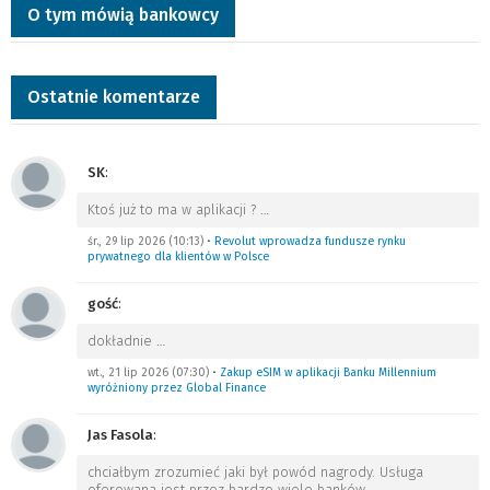
O tym mówią bankowcy
Ostatnie komentarze
SK
:
Ktoś już to ma w aplikacji ?
…
śr., 29 lip 2026 (10:13)
•
Revolut wprowadza fundusze rynku
prywatnego dla klientów w Polsce
gość
:
dokładnie
…
wt., 21 lip 2026 (07:30)
•
Zakup eSIM w aplikacji Banku Millennium
wyróżniony przez Global Finance
Jas Fasola
:
chciałbym zrozumieć jaki był powód nagrody. Usługa
oferowana jest przez bardzo wiele banków.
…