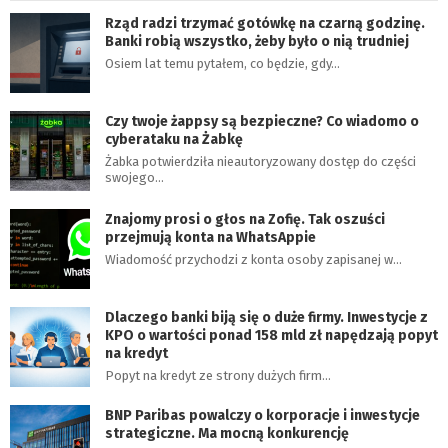
Rząd radzi trzymać gotówkę na czarną godzinę.
Banki robią wszystko, żeby było o nią trudniej
Osiem lat temu pytałem, co będzie, gdy…
Czy twoje żappsy są bezpieczne? Co wiadomo o
cyberataku na Żabkę
Żabka potwierdziła nieautoryzowany dostęp do części
swojego…
Znajomy prosi o głos na Zofię. Tak oszuści
przejmują konta na WhatsAppie
Wiadomość przychodzi z konta osoby zapisanej w…
Dlaczego banki biją się o duże firmy. Inwestycje z
KPO o wartości ponad 158 mld zł napędzają popyt
na kredyt
Popyt na kredyt ze strony dużych firm…
BNP Paribas powalczy o korporacje i inwestycje
strategiczne. Ma mocną konkurencję