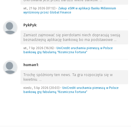
wt., 21 lip 2026 (07:12)
•
Zakup eSIM w aplikacji Banku Millennium
wyróżniony przez Global Finance
PykPyk
:
Zamiast zajmować się pierdołami niech dopracują swoją
beznadziejną aplikację bankową bo ma podstawowe
…
wt., 7 lip 2026 (16:36)
•
UniCredit uruchamia pierwszą w Polsce
bankową grę fabularną “Kosmiczna Fortuna”
human1
:
Trochę spóźniony ten news. Ta gra rozpoczęła się w
kwietniu.
…
niedz., 5 lip 2026 (20:03)
•
UniCredit uruchamia pierwszą w Polsce
bankową grę fabularną “Kosmiczna Fortuna”