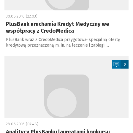
30.06.2016 (22:03)
PlusBank uruchamia Kredyt Medyczny we
współpracy z CredoMedica
PlusBank wraz z CredoMedica przygotował specjalną ofertę
kredytową przeznaczoną m. in. na leczenie i zabiegi …
a
0
28.06.2016 (07:48)
Analitycy PlusBanku laureatami konkursu