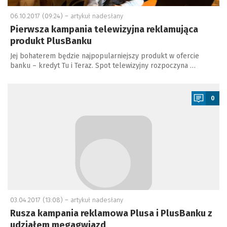
06.10.2017 (09:24) –
artykuł nadesłany
Pierwsza kampania telewizyjna reklamująca
produkt PlusBanku
Jej bohaterem będzie najpopularniejszy produkt w ofercie
banku – kredyt Tu i Teraz. Spot telewizyjny rozpoczyna …
a
0
03.04.2017 (13:08) –
artykuł nadesłany
Rusza kampania reklamowa Plusa i PlusBanku z
udziałem megagwiazd