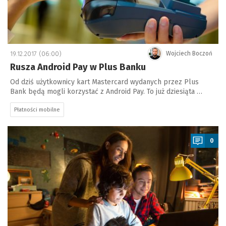
19.12.2017 (06:00)
Wojciech Boczoń
Rusza Android Pay w Plus Banku
Od dziś użytkownicy kart Mastercard wydanych przez Plus
Bank będą mogli korzystać z Android Pay. To już dziesiąta …
Płatności mobilne
a
0