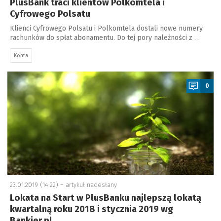
PlusBank traci klientów Polkomtela i
Cyfrowego Polsatu
Klienci Cyfrowego Polsatu i Polkomtela dostali nowe numery
rachunków do spłat abonamentu. Do tej pory należności z …
Konta
a
0
23.01.2019 (14:22) –
artykuł nadesłany
Lokata na Start w PlusBanku najlepszą lokatą
kwartalną roku 2018 i stycznia 2019 wg
Bankier.pl