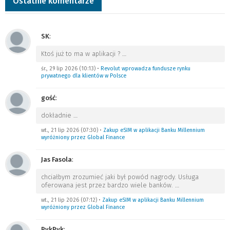
Ostatnie komentarze
SK
:
Ktoś już to ma w aplikacji ?
…
śr., 29 lip 2026 (10:13)
•
Revolut wprowadza fundusze rynku
prywatnego dla klientów w Polsce
gość
:
dokładnie
…
wt., 21 lip 2026 (07:30)
•
Zakup eSIM w aplikacji Banku Millennium
wyróżniony przez Global Finance
Jas Fasola
:
chciałbym zrozumieć jaki był powód nagrody. Usługa
oferowana jest przez bardzo wiele banków.
…
wt., 21 lip 2026 (07:12)
•
Zakup eSIM w aplikacji Banku Millennium
wyróżniony przez Global Finance
PykPyk
: