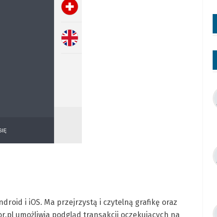
roid i iOS. Ma przejrzystą i czytelną grafikę oraz
tor.pl umożliwia podgląd transakcji oczekujących na