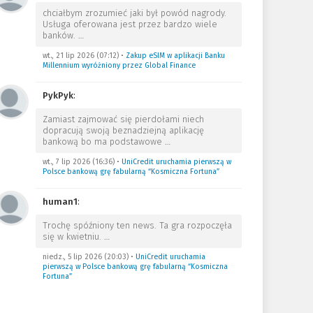
chciałbym zrozumieć jaki był powód nagrody.
Usługa oferowana jest przez bardzo wiele
banków.
…
wt., 21 lip 2026 (07:12)
•
Zakup eSIM w aplikacji Banku
Millennium wyróżniony przez Global Finance
PykPyk
:
Zamiast zajmować się pierdołami niech
dopracują swoją beznadziejną aplikację
bankową bo ma podstawowe
…
wt., 7 lip 2026 (16:36)
•
UniCredit uruchamia pierwszą w
Polsce bankową grę fabularną “Kosmiczna Fortuna”
human1
:
Trochę spóźniony ten news. Ta gra rozpoczęła
się w kwietniu.
…
niedz., 5 lip 2026 (20:03)
•
UniCredit uruchamia
pierwszą w Polsce bankową grę fabularną “Kosmiczna
Fortuna”