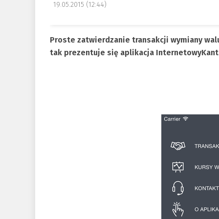
19.05.2015 (12:44)
Proste zatwierdzanie transakcji wymiany wal
tak prezentuje się aplikacja InternetowyKant