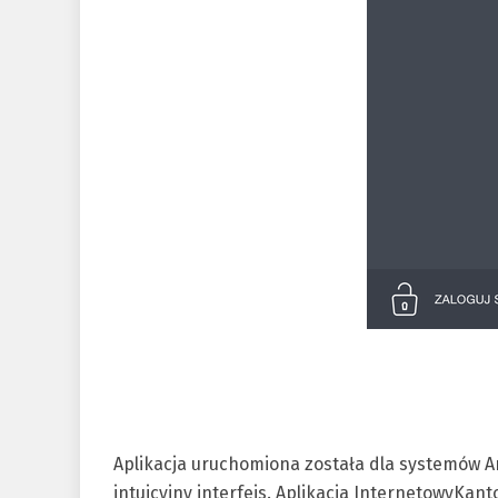
Aplikacja uruchomiona została dla systemów And
intuicyjny interfejs. Aplikacja InternetowyKan