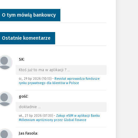
O tym mówią bankowcy
Ostatnie komentarze
SK
:
Ktoś już to ma w aplikacji ?
…
śr., 29 lip 2026 (10:13)
•
Revolut wprowadza fundusze
rynku prywatnego dla klientów w Polsce
gość
:
dokładnie
…
wt., 21 lip 2026 (07:30)
•
Zakup eSIM w aplikacji Banku
Millennium wyróżniony przez Global Finance
Jas Fasola
: