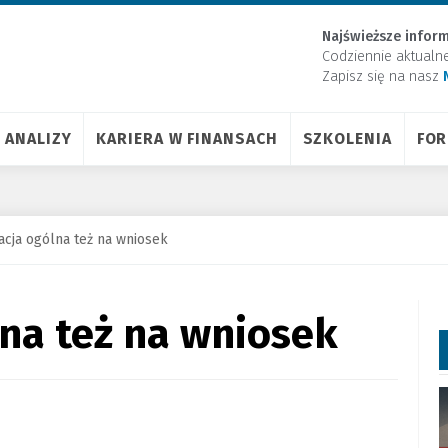
Najświeższe inform
Codziennie aktualn
Zapisz się na nasz
ANALIZY
KARIERA W FINANSACH
SZKOLENIA
FO
acja ogólna też na wniosek
lna też na wniosek