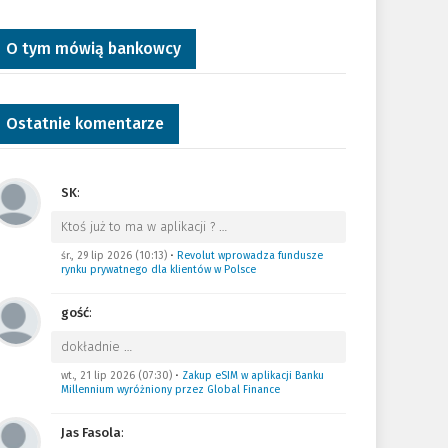
O tym mówią bankowcy
Ostatnie komentarze
SK
:
Ktoś już to ma w aplikacji ?
…
śr., 29 lip 2026 (10:13)
•
Revolut wprowadza fundusze
rynku prywatnego dla klientów w Polsce
gość
:
dokładnie
…
wt., 21 lip 2026 (07:30)
•
Zakup eSIM w aplikacji Banku
Millennium wyróżniony przez Global Finance
Jas Fasola
: