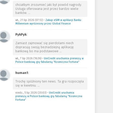
chciałbym zrozumieć jaki był powód nagrody.
Usługa oferowana jest przez bardzo wiele
banków.
…
wt., 21 lip 2026 (07:12)
•
Zakup eSIM w aplikacji Banku
Millennium wyróżniony przez Global Finance
PykPyk
:
Zamiast zajmować się pierdołami niech
dopracują swoją beznadziejną aplikację
bankową bo ma podstawowe
…
wt., 7 lip 2026 (16:36)
•
UniCredit uruchamia pierwszą w
Polsce bankową grę fabularną “Kosmiczna Fortuna”
human1
:
Trochę spóźniony ten news. Ta gra rozpoczęła
się w kwietniu.
…
niedz., 5 lip 2026 (20:03)
•
UniCredit uruchamia
pierwszą w Polsce bankową grę fabularną “Kosmiczna
Fortuna”