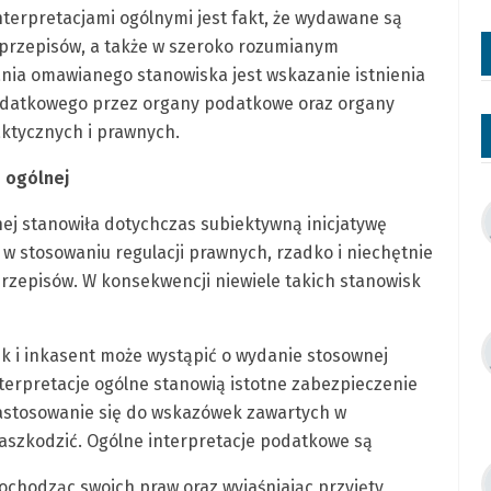
terpretacjami ogólnymi jest fakt, że wydawane są
 przepisów, a także w szeroko rozumianym
ia omawianego stanowiska jest wskazanie istnienia
odatkowego przez organy podatkowe oraz organy
aktycznych i prawnych.
i ogólnej
nej stanowiła dotychczas subiektywną inicjatywę
w stosowaniu regulacji prawnych, rzadko i niechętnie
rzepisów. W konsekwencji niewiele takich stanowisk
ik i inkasent może wystąpić o wydanie stosownej
Interpretacje ogólne stanowią istotne zabezpieczenie
astosowanie się do wskazówek zawartych w
zaszkodzić. Ogólne interpretacje podatkowe są
ochodząc swoich praw oraz wyjaśniając przyjęty