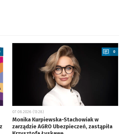
a
0
0
07.08.2026 (13:28)
Monika Kurpiewska-Stachowiak w
z
zarządzie AGRO Ubezpieczeń, zastąpiła
Krzysztofa Łyskawę