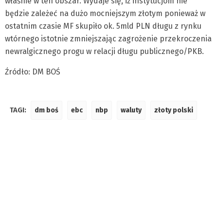
właśnie w ten obszar. Wydaje się, iż instytucjom nie
będzie zależeć na dużo mocniejszym złotym ponieważ w
ostatnim czasie MF skupiło ok. 5mld PLN długu z rynku
wtórnego istotnie zmniejszając zagrożenie przekroczenia
newralgicznego progu w relacji długu publicznego/PKB.
Źródło: DM BOŚ
TAGI:
dm boś
ebc
nbp
waluty
złoty polski