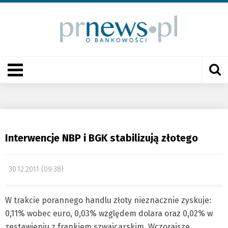
Interwencje NBP i BGK stabilizują złotego
30.12.2011 (09:38)
W trakcie porannego handlu złoty nieznacznie zyskuje:
0,11% wobec euro, 0,03% względem dolara oraz 0,02% w
zestawieniu z frankiem szwajcarskim. Wczorajsze