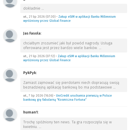
dokładnie
…
wt., 21 lip 2026 (07:30)
•
Zakup eSIM w aplikacji Banku Millennium
wyróżniony przez Global Finance
Jas Fasola
:
chciałbym zrozumieć jaki był powód nagrody. Usługa
oferowana jest przez bardzo wiele banków.
…
wt., 21 lip 2026 (07:12)
•
Zakup eSIM w aplikacji Banku Millennium
wyróżniony przez Global Finance
PykPyk
:
Zamiast zajmować się pierdołami niech dopracują swoją
beznadziejną aplikację bankową bo ma podstawowe
…
wt., 7 lip 2026 (16:36)
•
UniCredit uruchamia pierwszą w Polsce
bankową grę fabularną “Kosmiczna Fortuna”
human1
:
Trochę spóźniony ten news. Ta gra rozpoczęła się w
kwietniu.
…