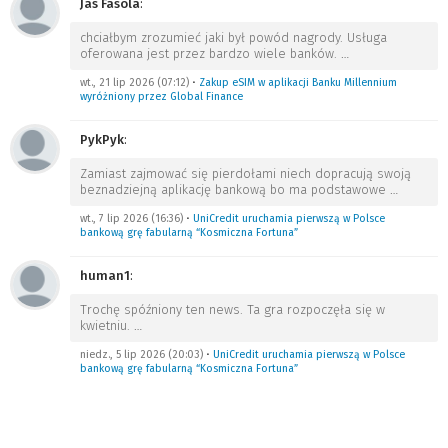
Jas Fasola
:
chciałbym zrozumieć jaki był powód nagrody. Usługa
oferowana jest przez bardzo wiele banków.
…
wt., 21 lip 2026 (07:12)
•
Zakup eSIM w aplikacji Banku Millennium
wyróżniony przez Global Finance
PykPyk
:
Zamiast zajmować się pierdołami niech dopracują swoją
beznadziejną aplikację bankową bo ma podstawowe
…
wt., 7 lip 2026 (16:36)
•
UniCredit uruchamia pierwszą w Polsce
bankową grę fabularną “Kosmiczna Fortuna”
human1
:
Trochę spóźniony ten news. Ta gra rozpoczęła się w
kwietniu.
…
niedz., 5 lip 2026 (20:03)
•
UniCredit uruchamia pierwszą w Polsce
bankową grę fabularną “Kosmiczna Fortuna”