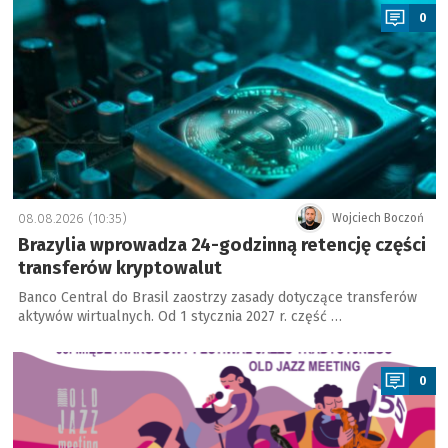
0
08.08.2026 (10:35)
Wojciech Boczoń
Brazylia wprowadza 24-godzinną retencję części
transferów kryptowalut
Banco Central do Brasil zaostrzy zasady dotyczące transferów
aktywów wirtualnych. Od 1 stycznia 2027 r. część …
a
0