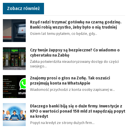
Zobacz również
Rząd radzi trzymać gotówkę na czarną godzinę.
Banki robią wszystko, żeby było o nią trudniej
Osiem lat temu pytałem, co będzie, gdy…
Czy twoje żappsy są bezpieczne? Co wiadomo o
cyberataku na Żabkę
Żabka potwierdziła nieautoryzowany dostęp do części
swojego…
Znajomy prosi o głos na Zofię. Tak oszuści
przejmują konta na WhatsAppie
Wiadomość przychodzi z konta osoby zapisanej w…
Dlaczego banki biją się o duże firmy. Inwestycje z
KPO o wartości ponad 158 mld zł napędzają popyt
na kredyt
Popyt na kredyt ze strony dużych firm…