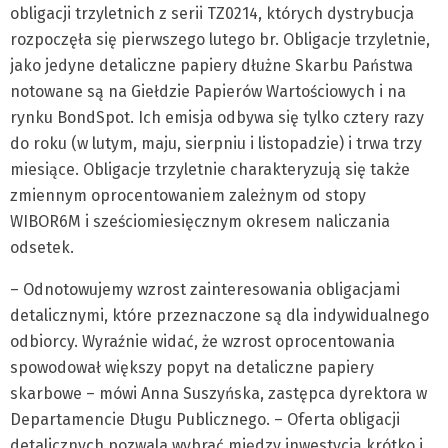
obligacji trzyletnich z serii TZ0214, których dystrybucja
rozpoczęła się pierwszego lutego br. Obligacje trzyletnie,
jako jedyne detaliczne papiery dłużne Skarbu Państwa
notowane są na Giełdzie Papierów Wartościowych i na
rynku BondSpot. Ich emisja odbywa się tylko cztery razy
do roku (w lutym, maju, sierpniu i listopadzie) i trwa trzy
miesiące. Obligacje trzyletnie charakteryzują się także
zmiennym oprocentowaniem zależnym od stopy
WIBOR6M i sześciomiesięcznym okresem naliczania
odsetek.
– Odnotowujemy wzrost zainteresowania obligacjami
detalicznymi, które przeznaczone są dla indywidualnego
odbiorcy. Wyraźnie widać, że wzrost oprocentowania
spowodował większy popyt na detaliczne papiery
skarbowe – mówi Anna Suszyńska, zastępca dyrektora w
Departamencie Długu Publicznego. – Oferta obligacji
detalicznych pozwala wybrać między inwestycją krótko i