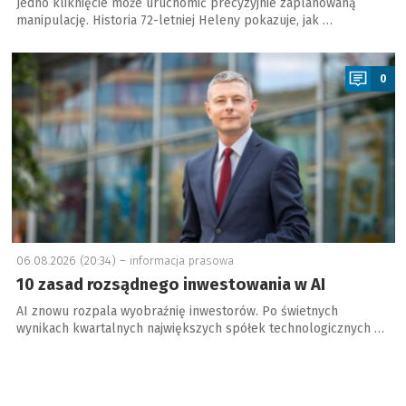
Jedno kliknięcie może uruchomić precyzyjnie zaplanowaną
manipulację. Historia 72-letniej Heleny pokazuje, jak …
a
0
06.08.2026 (20:34) –
informacja prasowa
10 zasad rozsądnego inwestowania w AI
AI znowu rozpala wyobraźnię inwestorów. Po świetnych
wynikach kwartalnych największych spółek technologicznych …