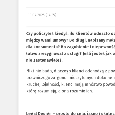
18.04.2025 (14:25)
Czy policzyłeś kiedyś, ilu klientów odeszło o
między Wami umowy? Bo długi, napisany małą
dla konsumenta? Bo zagubienie i niepewność 
łatwo zrezygnował z usługi? Jeśli jesteś jak
nie zastanawiałeś.
Nikt nie bada, dlaczego klienci odchodzą z p
prawniczego żargonu i nieczytelnych dokument
kruchej lojalności, klienci mają mnóstwo powod
którą rozumieją, a ona rozumie ich.
Legal Design – prosto do celu, jasno i skutec