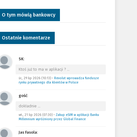
O tym mówią bankowcy
Ostatnie komentarze
SK
:
Ktoś już to ma w aplikacji ?
…
śr., 29 lip 2026 (10:13)
•
Revolut wprowadza fundusze
rynku prywatnego dla klientów w Polsce
gość
:
dokładnie
…
wt., 21 lip 2026 (07:30)
•
Zakup eSIM w aplikacji Banku
Millennium wyróżniony przez Global Finance
Jas Fasola
: