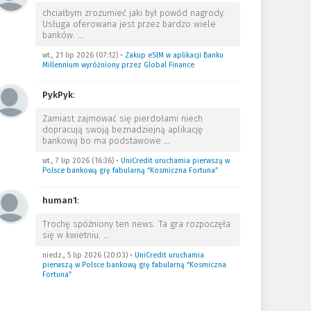
chciałbym zrozumieć jaki był powód nagrody.
Usługa oferowana jest przez bardzo wiele
banków.
…
wt., 21 lip 2026 (07:12)
•
Zakup eSIM w aplikacji Banku
Millennium wyróżniony przez Global Finance
PykPyk
:
Zamiast zajmować się pierdołami niech
dopracują swoją beznadziejną aplikację
bankową bo ma podstawowe
…
wt., 7 lip 2026 (16:36)
•
UniCredit uruchamia pierwszą w
Polsce bankową grę fabularną “Kosmiczna Fortuna”
human1
:
Trochę spóźniony ten news. Ta gra rozpoczęła
się w kwietniu.
…
niedz., 5 lip 2026 (20:03)
•
UniCredit uruchamia
pierwszą w Polsce bankową grę fabularną “Kosmiczna
Fortuna”