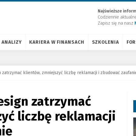
Najświeższe inform
Codziennie aktualn
Zapisz się na nasz
ANALIZY
KARIERA W FINANSACH
SZKOLENIA
FO
n zatrzymać klientów, zmniejszyć liczbę reklamacji i zbudować zaufani
Design zatrzymać
yć liczbę reklamacji
nie