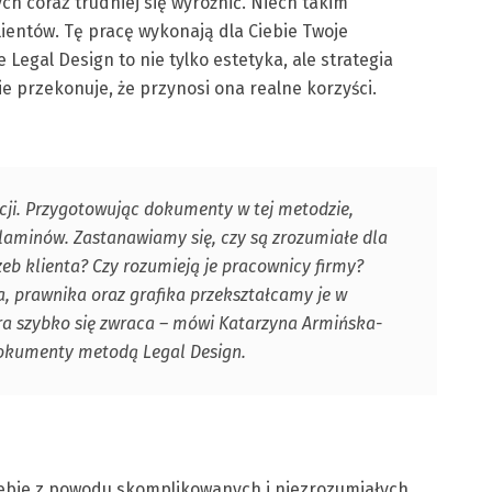
h coraz trudniej się wyróżnić. Niech takim
ientów. Tę pracę wykonają dla Ciebie Twoje
egal Design to nie tylko estetyka, ale strategia
e przekonuje, że przynosi ona realne korzyści.
cji. Przygotowując dokumenty w tej metodzie,
aminów. Zastanawiamy się, czy są zrozumiałe dla
eb klienta? Czy rozumieją je pracownicy firmy?
ka, prawnika oraz grafika przekształcamy je w
tóra szybko się zwraca – mówi Katarzyna Armińska-
 dokumenty metodą Legal Design.
iebie z powodu skomplikowanych i niezrozumiałych