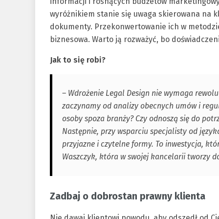
informacji i rosnących budżetów marketingowyc
wyróżnikiem stanie się uwaga skierowana na kl
dokumenty. Przekonwertowanie ich w metodzie L
biznesowa. Warto ją rozważyć, bo doświadczeni
Jak to się robi?
– Wdrożenie Legal Design nie wymaga rewolu
zaczynamy od analizy obecnych umów i regul
osoby spoza branży? Czy odnoszą się do potrz
Następnie, przy wsparciu specjalisty od języ
przyjazne i czytelne formy. To inwestycja, k
Waszczyk, która w swojej kancelarii tworzy
Zadbaj o dobrostan prawny klienta
Nie dawaj klientowi powodu, aby odszedł od C