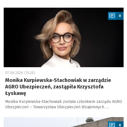
a
0
07.08.2026 (13:28)
Monika Kurpiewska-Stachowiak w zarządzie
AGRO Ubezpieczeń, zastąpiła Krzysztofa
Łyskawę
Monika Kurpiewska-Stachowiak została członkiem zarządu AGRO
Ubezpieczeń – Towarzystwa Ubezpieczeń Wzajemnych. …
a
0