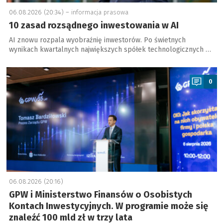
06.08.2026 (20:34) –
informacja prasowa
10 zasad rozsądnego inwestowania w AI
AI znowu rozpala wyobraźnię inwestorów. Po świetnych
wynikach kwartalnych największych spółek technologicznych …
a
0
06.08.2026 (20:16)
GPW i Ministerstwo Finansów o Osobistych
Kontach Inwestycyjnych. W programie może się
znaleźć 100 mld zł w trzy lata