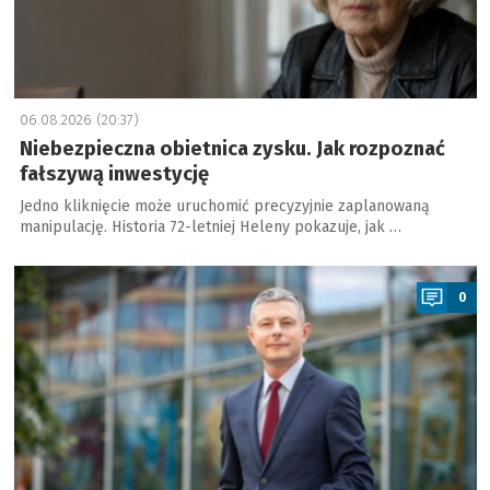
06.08.2026 (20:37)
Niebezpieczna obietnica zysku. Jak rozpoznać
fałszywą inwestycję
Jedno kliknięcie może uruchomić precyzyjnie zaplanowaną
manipulację. Historia 72-letniej Heleny pokazuje, jak …
a
0