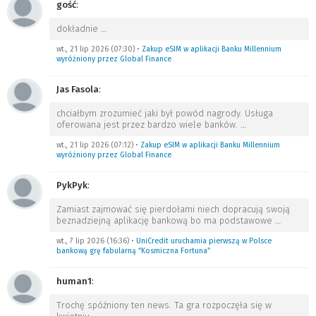
gość
:
dokładnie
…
wt., 21 lip 2026 (07:30)
•
Zakup eSIM w aplikacji Banku Millennium
wyróżniony przez Global Finance
Jas Fasola
:
chciałbym zrozumieć jaki był powód nagrody. Usługa
oferowana jest przez bardzo wiele banków.
…
wt., 21 lip 2026 (07:12)
•
Zakup eSIM w aplikacji Banku Millennium
wyróżniony przez Global Finance
PykPyk
:
Zamiast zajmować się pierdołami niech dopracują swoją
beznadziejną aplikację bankową bo ma podstawowe
…
wt., 7 lip 2026 (16:36)
•
UniCredit uruchamia pierwszą w Polsce
bankową grę fabularną “Kosmiczna Fortuna”
human1
:
Trochę spóźniony ten news. Ta gra rozpoczęła się w