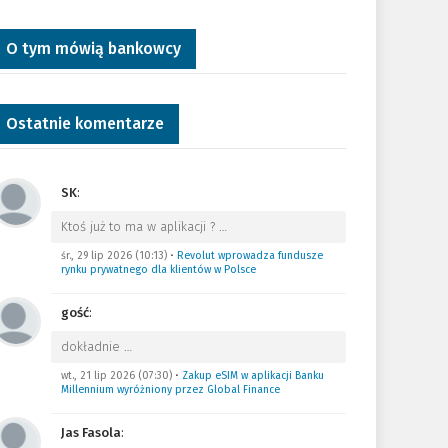
O tym mówią bankowcy
Ostatnie komentarze
SK
:
Ktoś już to ma w aplikacji ?
…
śr., 29 lip 2026 (10:13)
•
Revolut wprowadza fundusze
rynku prywatnego dla klientów w Polsce
gość
:
dokładnie
…
wt., 21 lip 2026 (07:30)
•
Zakup eSIM w aplikacji Banku
Millennium wyróżniony przez Global Finance
Jas Fasola
: