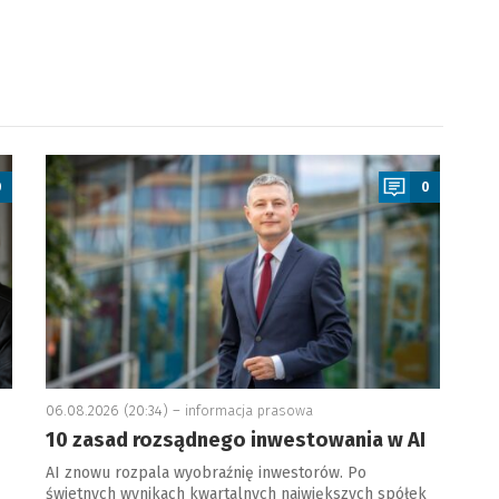
a
0
0
06.08.2026 (20:34) –
informacja prasowa
10 zasad rozsądnego inwestowania w AI
AI znowu rozpala wyobraźnię inwestorów. Po
świetnych wynikach kwartalnych największych spółek