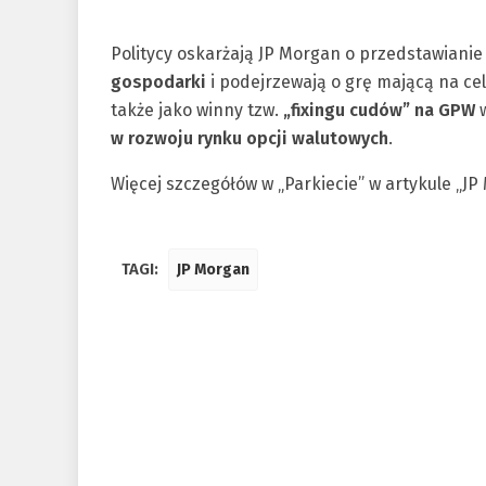
Politycy oskarżają JP Morgan o przedstawianie
gospodarki
i podejrzewają o grę mającą na ce
także jako winny tzw.
„fixingu cudów” na GPW
w
w rozwoju rynku opcji walutowych
.
Więcej szczegółów w „Parkiecie” w artykule „J
TAGI:
JP Morgan