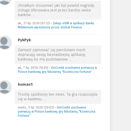
chciałbym zrozumieć jaki był powód nagrody.
Usługa oferowana jest przez bardzo wiele
banków.
…
wt., 21 lip 2026 (07:12)
•
Zakup eSIM w aplikacji Banku
Millennium wyróżniony przez Global Finance
PykPyk
:
Zamiast zajmować się pierdołami niech
dopracują swoją beznadziejną aplikację
bankową bo ma podstawowe
…
wt., 7 lip 2026 (16:36)
•
UniCredit uruchamia pierwszą w
Polsce bankową grę fabularną “Kosmiczna Fortuna”
human1
:
Trochę spóźniony ten news. Ta gra rozpoczęła
się w kwietniu.
…
niedz., 5 lip 2026 (20:03)
•
UniCredit uruchamia
pierwszą w Polsce bankową grę fabularną “Kosmiczna
Fortuna”