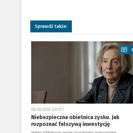
Sprawdź także:
a
06.08.2026 (20:37)
Niebezpieczna obietnica zysku. Jak
rozpoznać fałszywą inwestycję
Jedno kliknięcie może uruchomić precyzyjnie