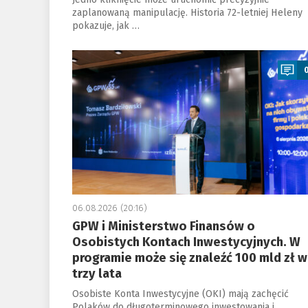
zaplanowaną manipulację. Historia 72-letniej Heleny
pokazuje, jak …
a
06.08.2026 (20:16)
GPW i Ministerstwo Finansów o
Osobistych Kontach Inwestycyjnych. W
programie może się znaleźć 100 mld zł w
trzy lata
Osobiste Konta Inwestycyjne (OKI) mają zachęcić
Polaków do długoterminowego inwestowania i