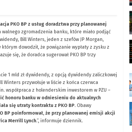
nacja PKO BP z usług doradztwa przy planowanej
eń walnego zgromadzenia banku, które miało podjąć
idendy, Bill Winters, jeden z szefów JP Morgan,
w którym dowodził, że powiązanie wypłaty z zysku z
kazuje się, że doradca sugerował PKO BP trzy
ie 1 mld zł dywidendy, z opcją dywidendy zaliczkowej
ill Winters przywołuje w liście z końca czerwca
in. współpraca z holenderskim inwestorem w PZU –
nić honoru banku w odniesieniu do aktualnych
ała się utraty kontraktu z PKO BP
. Obawy
O BP poinformował, że przy planowanej emisji akcji
ca Merrill Lynch
.”, informuje dziennik.