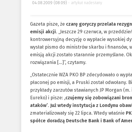
04.08.2009 (08:09)
artykuł nadesłany
Gazeta pisze, że
czarę goryczy przelała rezyg
emisji akcji
. „Jeszcze 29 czerwca, w przeddzi
kontrowersyjną decyzję o wypłacie wysokiej dyw
wysłał pismo do ministrów skarbu i finansów, 
emisją akcji zostało starannie przemyślane. O
rozwiązania […]”, czytamy.
„Ostatecznie WZA PKO BP zdecydowało o wypłac
płaconej po emisji, a Pruski został odwołany. B
przykłady zarzutów stawianych JP Morgan (m. 
Eureko) i pisze:
‚czujemy się zobowiązani bro
ataków’
.
Już wtedy instytucja z Londynu obawi
zmaterializowały się 22 lipca. Wtedy właśnie
PK
spółce doradzą Deutsche Bank i Bank of Ameri