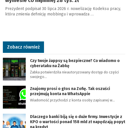
wyniesie co najmniej 28 tys. zł
Prezydent podpisał 30 lipca 2026 r. nowelizację Kodeksu pracy,
która zmienia definicję mobbingu i wprowadza …
Zobacz również
Czy twoje żappsy są bezpieczne? Co wiadomo o
cyberataku na Żabkę
Żabka potwierdziła nieautoryzowany dostęp do części
swojego…
Znajomy prosi o głos na Zofię. Tak oszuści
przejmują konta na WhatsAppie
Wiadomość przychodzi z konta osoby zapisanej w…
Dlaczego banki biją się o duże firmy. Inwestycje z
KPO o wartości ponad 158 mld zł napędzają popyt
na kredyt