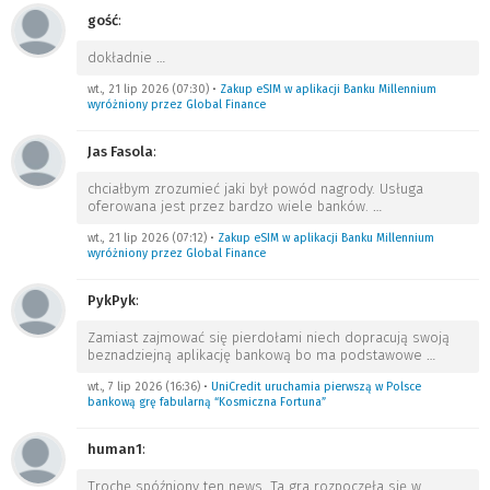
gość
:
dokładnie
…
wt., 21 lip 2026 (07:30)
•
Zakup eSIM w aplikacji Banku Millennium
wyróżniony przez Global Finance
Jas Fasola
:
chciałbym zrozumieć jaki był powód nagrody. Usługa
oferowana jest przez bardzo wiele banków.
…
wt., 21 lip 2026 (07:12)
•
Zakup eSIM w aplikacji Banku Millennium
wyróżniony przez Global Finance
PykPyk
:
Zamiast zajmować się pierdołami niech dopracują swoją
beznadziejną aplikację bankową bo ma podstawowe
…
wt., 7 lip 2026 (16:36)
•
UniCredit uruchamia pierwszą w Polsce
bankową grę fabularną “Kosmiczna Fortuna”
human1
:
Trochę spóźniony ten news. Ta gra rozpoczęła się w