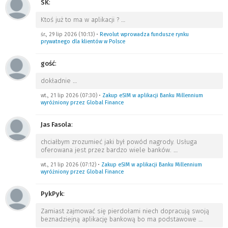
SK
:
Ktoś już to ma w aplikacji ?
…
śr., 29 lip 2026 (10:13)
•
Revolut wprowadza fundusze rynku
prywatnego dla klientów w Polsce
gość
:
dokładnie
…
wt., 21 lip 2026 (07:30)
•
Zakup eSIM w aplikacji Banku Millennium
wyróżniony przez Global Finance
Jas Fasola
:
chciałbym zrozumieć jaki był powód nagrody. Usługa
oferowana jest przez bardzo wiele banków.
…
wt., 21 lip 2026 (07:12)
•
Zakup eSIM w aplikacji Banku Millennium
wyróżniony przez Global Finance
PykPyk
:
Zamiast zajmować się pierdołami niech dopracują swoją
beznadziejną aplikację bankową bo ma podstawowe
…