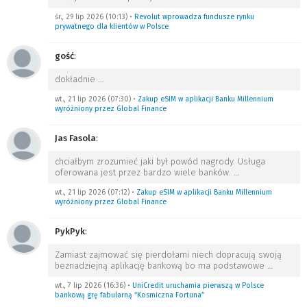
śr., 29 lip 2026 (10:13)
•
Revolut wprowadza fundusze rynku
prywatnego dla klientów w Polsce
gość
:
dokładnie
…
wt., 21 lip 2026 (07:30)
•
Zakup eSIM w aplikacji Banku Millennium
wyróżniony przez Global Finance
Jas Fasola
:
chciałbym zrozumieć jaki był powód nagrody. Usługa
oferowana jest przez bardzo wiele banków.
…
wt., 21 lip 2026 (07:12)
•
Zakup eSIM w aplikacji Banku Millennium
wyróżniony przez Global Finance
PykPyk
:
Zamiast zajmować się pierdołami niech dopracują swoją
beznadziejną aplikację bankową bo ma podstawowe
…
wt., 7 lip 2026 (16:36)
•
UniCredit uruchamia pierwszą w Polsce
bankową grę fabularną “Kosmiczna Fortuna”