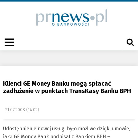
Klienci GE Money Banku mogą spłacać
zadłużenie w punktach TransKasy Banku BPH
21.07.2008 (14:02)
Udostępnienie nowej usługi było możliwe dzięki umowie,
jaką GE Money Bank podpisał z Bankiem BPH –