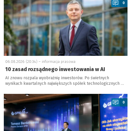
0
06.08.2026 (20:34) –
informacja prasowa
10 zasad rozsądnego inwestowania w AI
AI znowu rozpala wyobraźnię inwestorów. Po świetnych
wynikach kwartalnych największych spółek technologicznych …
a
0