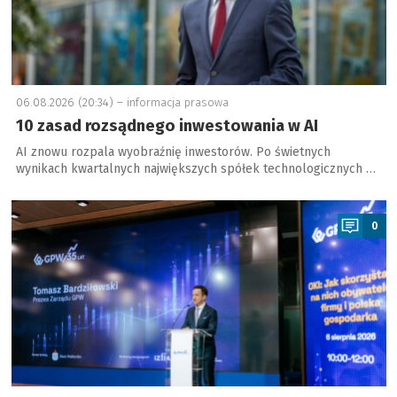
06.08.2026 (20:34) –
informacja prasowa
10 zasad rozsądnego inwestowania w AI
AI znowu rozpala wyobraźnię inwestorów. Po świetnych
wynikach kwartalnych największych spółek technologicznych …
a
0