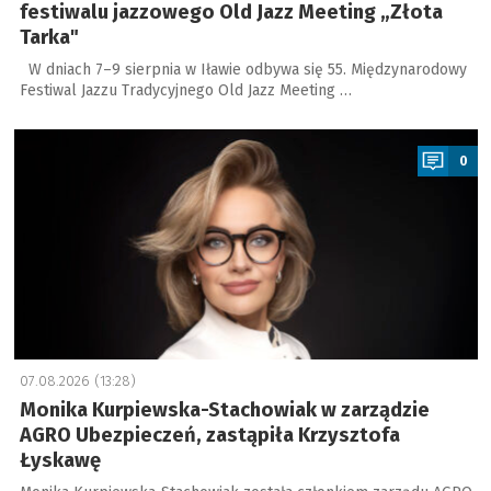
festiwalu jazzowego Old Jazz Meeting „Złota
Tarka"
W dniach 7–9 sierpnia w Iławie odbywa się 55. Międzynarodowy
Festiwal Jazzu Tradycyjnego Old Jazz Meeting …
a
0
07.08.2026 (13:28)
Monika Kurpiewska-Stachowiak w zarządzie
AGRO Ubezpieczeń, zastąpiła Krzysztofa
Łyskawę