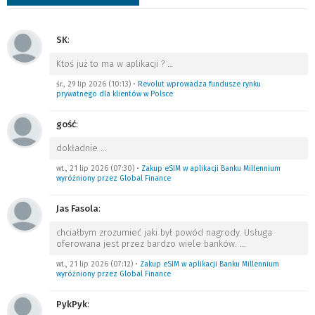
SK
:
Ktoś już to ma w aplikacji ?
…
śr., 29 lip 2026 (10:13)
•
Revolut wprowadza fundusze rynku
prywatnego dla klientów w Polsce
gość
:
dokładnie
…
wt., 21 lip 2026 (07:30)
•
Zakup eSIM w aplikacji Banku Millennium
wyróżniony przez Global Finance
Jas Fasola
:
chciałbym zrozumieć jaki był powód nagrody. Usługa
oferowana jest przez bardzo wiele banków.
…
wt., 21 lip 2026 (07:12)
•
Zakup eSIM w aplikacji Banku Millennium
wyróżniony przez Global Finance
PykPyk
: