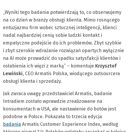
„Wyniki tego badania potwierdzają to, co obserwujemy
na co dzień w branży obsługi klienta. Mimo rosnącego
entuzjazmu firm wobec sztucznej inteligencji, klienci
nadal najbardziej cenią sobie ludzki kontakt i
empatyczne podejście do ich problemów. Zbyt szybkie
i zbyt szerokie wdrażanie rozwiązań opartych wyłącznie
na AI może prowadzić do spadku satysfakcji klientów i
osłabienia ich więzi z marką” – komentuje
Krzysztof
Lewiński
, CEO Armatis Polska, wiodącego outsourcera
obsługi klienta i sprzedaży.
Jak zwraca uwagę przedstawiciel Armatis, badanie
Intradiem zostało wprawdzie zrealizowane na
konsumentach w USA, ale nastawienie do botów jest
podobne w Polsce. Pokazała to trzecia edycja
badania
Armatis Customer Experience Index, według
którego niemal 3/4 Polaków wolałaby zaczekać w kolejce