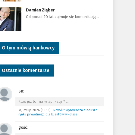
Damian Ziąber
Od ponad 20 lat zajmuje się komunikacją…
O tym mówią bankowcy
Ostatnie komentarze
SK
:
Ktoś już to ma w aplikacji ?
…
śr., 29 lip 2026 (10:13)
•
Revolut wprowadza fundusze
rynku prywatnego dla klientów w Polsce
gość
: