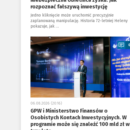
Niebezpieczna obietnica zysku. Jak
rozpoznać fałszywą inwestycję
Jedno kliknięcie może uruchomić precyzyjnie
zaplanowaną manipulację. Historia 72-letniej Heleny
pokazuje, jak …
a
06.08.2026 (20:16)
GPW i Ministerstwo Finansów o
Osobistych Kontach Inwestycyjnych. W
programie może się znaleźć 100 mld zł w