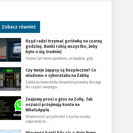
Zobacz również
Rząd radzi trzymać gotówkę na czarną
godzinę. Banki robią wszystko, żeby
było o nią trudniej
Osiem lat temu pytałem, co będzie, gdy…
Czy twoje żappsy są bezpieczne? Co
wiadomo o cyberataku na Żabkę
Żabka potwierdziła nieautoryzowany dostęp
do części swojego…
Znajomy prosi o głos na Zofię. Tak
oszuści przejmują konta na
WhatsAppie
Wiadomość przychodzi z konta osoby
zapisanej w…
Dlaczego banki biją się o duże firmy.