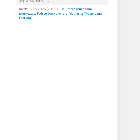
się w kwietniu.
…
niedz., 5 lip 2026 (20:03)
•
UniCredit uruchamia
pierwszą w Polsce bankową grę fabularną “Kosmiczna
Fortuna”