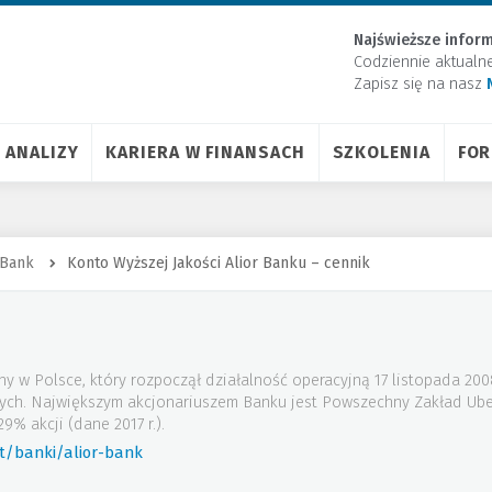
Najświeższe inform
Codziennie aktualn
Zapisz się na nasz
ANALIZY
KARIERA W FINANSACH
SZKOLENIA
FO
 Bank
Konto Wyższej Jakości Alior Banku – cennik
ny w Polsce, który rozpoczął działalność operacyjną 17 listopada 20
wych. Największym akcjonariuszem Banku jest Powszechny Zakład Ube
9% akcji (dane 2017 r.).
t/banki/alior-bank