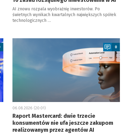
10 zasad rozsądnego inwestowania w AI
AI znowu rozpala wyobraźnię inwestorów. Po
świetnych wynikach kwartalnych największych spółek
technologicznych …
a
0
0
06.08.2026 (20:01)
Raport Mastercard: dwie trzecie
konsumentów nie ufa jeszcze zakupom
realizowanym przez agentów AI