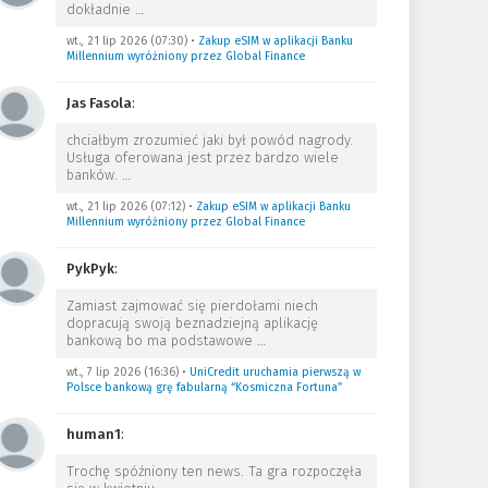
dokładnie
…
wt., 21 lip 2026 (07:30)
•
Zakup eSIM w aplikacji Banku
Millennium wyróżniony przez Global Finance
Jas Fasola
:
chciałbym zrozumieć jaki był powód nagrody.
Usługa oferowana jest przez bardzo wiele
banków.
…
wt., 21 lip 2026 (07:12)
•
Zakup eSIM w aplikacji Banku
Millennium wyróżniony przez Global Finance
PykPyk
:
Zamiast zajmować się pierdołami niech
dopracują swoją beznadziejną aplikację
bankową bo ma podstawowe
…
wt., 7 lip 2026 (16:36)
•
UniCredit uruchamia pierwszą w
Polsce bankową grę fabularną “Kosmiczna Fortuna”
human1
:
Trochę spóźniony ten news. Ta gra rozpoczęła