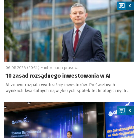
0
06.08.2026 (20:34) –
informacja prasowa
10 zasad rozsądnego inwestowania w AI
AI znowu rozpala wyobraźnię inwestorów. Po świetnych
wynikach kwartalnych największych spółek technologicznych …
a
0