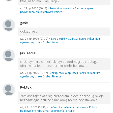
Ktoś już to ma w aplikacji ?
…
śr., 29 lip 2026 (10:13)
•
Revolut wprowadza fundusze rynku
prywatnego dla klientów w Polsce
gość
:
dokładnie
…
wt., 21 lip 2026 (07:30)
•
Zakup eSIM w aplikacji Banku Millennium
wyróżniony przez Global Finance
Jas Fasola
:
chciałbym zrozumieć jaki był powód nagrody. Usługa
oferowana jest przez bardzo wiele banków.
…
wt., 21 lip 2026 (07:12)
•
Zakup eSIM w aplikacji Banku Millennium
wyróżniony przez Global Finance
PykPyk
:
Zamiast zajmować się pierdołami niech dopracują swoją
beznadziejną aplikację bankową bo ma podstawowe
…
wt., 7 lip 2026 (16:36)
•
UniCredit uruchamia pierwszą w Polsce
bankową grę fabularną “Kosmiczna Fortuna”