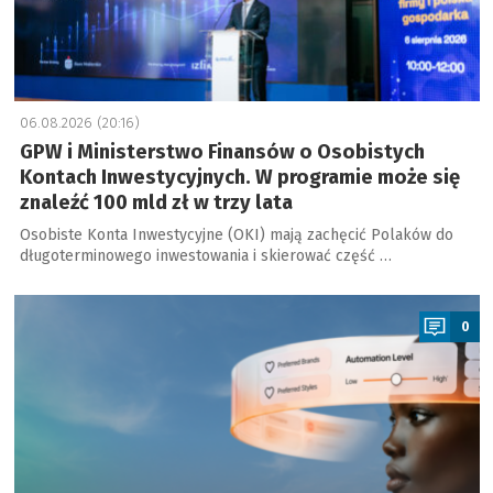
06.08.2026 (20:16)
GPW i Ministerstwo Finansów o Osobistych
Kontach Inwestycyjnych. W programie może się
znaleźć 100 mld zł w trzy lata
Osobiste Konta Inwestycyjne (OKI) mają zachęcić Polaków do
długoterminowego inwestowania i skierować część …
a
0