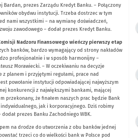
ej Bardan, prezes Zarządu Kredyt Banku. – Połączony
owników obydwu instytucji. Trzeba dostrzec w tym
zed nami wszystkimi – na wymianę doświadczeń,
ozwoju zawodowego – dodał prezes Kredyt Banku.
Komisji Nadzoru Finansowego wieńczy pierwszy etap
zych banków, bardzo wymagający od strony nakładów
rdzo profesjonalnie i w sposób harmonijny –
eusz Morawiecki. – W oczekiwaniu na decyzje
z planem i przyjętymi regułami, prace nad
st powołanie instytucji odpowiadającej najwyższym
ej konkurencji z największymi bankami, mającej
em przekonany, że finałem naszych prac będzie Bank
 indywidualnego, jak i korporacyjnego. Dziś robimy
i – dodał prezes Banku Zachodniego WBK.
apem na drodze do utworzenia z obu banków jednej
powstać trzeci co do wielkości bank w Polsce pod