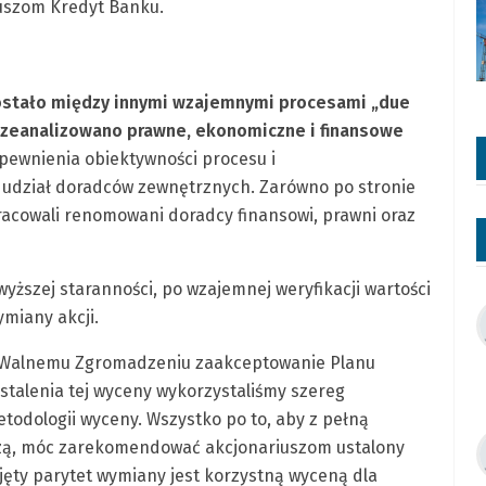
uszom Kredyt Banku.
ostało między innymi wzajemnymi procesami „due
przeanalizowano prawne, ekonomiczne i finansowe
ewnienia obiektywności procesu i
udział doradców zewnętrznych. Zarówno po stronie
acowali renomowani doradcy finansowi, prawni oraz
ższej staranności, po wzajemnej weryfikacji wartości
ymiany akcji.
 Walnemu Zgromadzeniu zaakceptowanie Planu
stalenia tej wyceny wykorzystaliśmy szereg
todologii wyceny. Wszystko po to, aby z pełną
edzą, móc zarekomendować akcjonariuszom ustalony
yjęty parytet wymiany jest korzystną wyceną dla