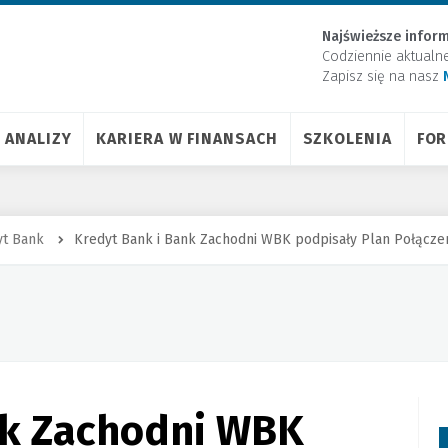
Najświeższe inform
Codziennie aktualn
Zapisz się na nasz
ANALIZY
KARIERA W FINANSACH
SZKOLENIA
FO
yt Bank
Kredyt Bank i Bank Zachodni WBK podpisały Plan Połączen
nk Zachodni WBK