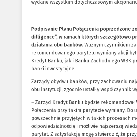
wydane wszystkim dotychczasowym akcjonari
Podpisanie Planu Połączenia poprzedzone z
dilligence”, w ramach których szczegółowo 
działania obu banków.
Ważnym czynnikiem zap
rekomendowanego parytetu wymiany akcji był 
Kredyt Banku, jak i Banku Zachodniego WBK pr
banki inwestycyjne.
Zarządy obydwu banków, przy zachowaniu najwy
obu instytucji, zgodnie ustaliły współczynnik w
– Zarząd Kredyt Banku będzie rekomendował
Połączenia przy takim parytecie wymiany. Do u
powszechnie przyjętych w takich procesach me
odpowiedzialnością i możliwie najszerszą wi
parytet. Z satysfakcją mogę stwierdzić, że prz