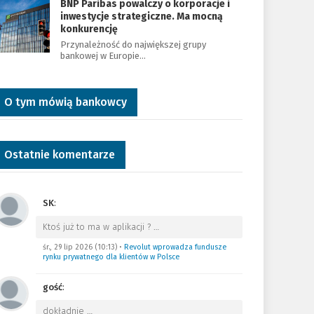
BNP Paribas powalczy o korporacje i
inwestycje strategiczne. Ma mocną
konkurencję
Przynależność do największej grupy
bankowej w Europie…
O tym mówią bankowcy
Ostatnie komentarze
SK
:
Ktoś już to ma w aplikacji ?
…
śr., 29 lip 2026 (10:13)
•
Revolut wprowadza fundusze
rynku prywatnego dla klientów w Polsce
gość
:
dokładnie
…