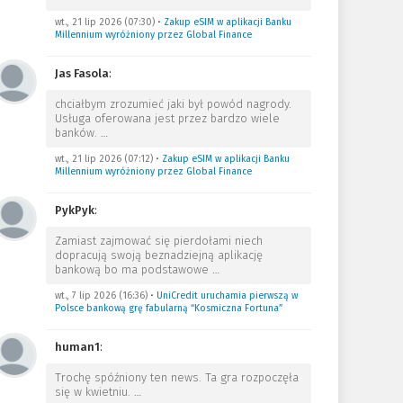
wt., 21 lip 2026 (07:30)
•
Zakup eSIM w aplikacji Banku
Millennium wyróżniony przez Global Finance
Jas Fasola
:
chciałbym zrozumieć jaki był powód nagrody.
Usługa oferowana jest przez bardzo wiele
banków.
…
wt., 21 lip 2026 (07:12)
•
Zakup eSIM w aplikacji Banku
Millennium wyróżniony przez Global Finance
PykPyk
:
Zamiast zajmować się pierdołami niech
dopracują swoją beznadziejną aplikację
bankową bo ma podstawowe
…
wt., 7 lip 2026 (16:36)
•
UniCredit uruchamia pierwszą w
Polsce bankową grę fabularną “Kosmiczna Fortuna”
human1
:
Trochę spóźniony ten news. Ta gra rozpoczęła
się w kwietniu.
…