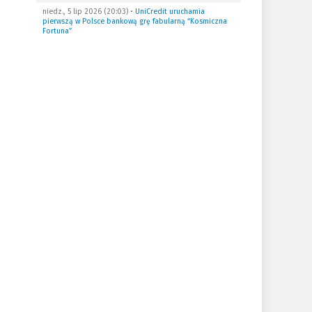
niedz., 5 lip 2026 (20:03)
•
UniCredit uruchamia
pierwszą w Polsce bankową grę fabularną “Kosmiczna
Fortuna”