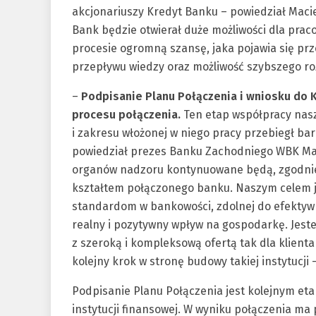
akcjonariuszy Kredyt Banku – powiedział Maci
Bank będzie otwierał duże możliwości dla prac
procesie ogromną szansę, jaka pojawia się pr
przepływu wiedzy oraz możliwość szybszego r
–
Podpisanie Planu Połączenia i wniosku do 
procesu połączenia.
Ten etap współpracy nas
i zakresu włożonej w niego pracy przebiegł ba
powiedział prezes Banku Zachodniego WBK Mat
organów nadzoru kontynuowane będą, zgodnie 
kształtem połączonego banku. Naszym celem je
standardom w bankowości, zdolnej do efektywn
realny i pozytywny wpływ na gospodarkę. Jest
z szeroką i kompleksową ofertą tak dla klienta
kolejny krok w stronę budowy takiej instytucj
Podpisanie Planu Połączenia jest kolejnym et
instytucji finansowej. W wyniku połączenia ma 