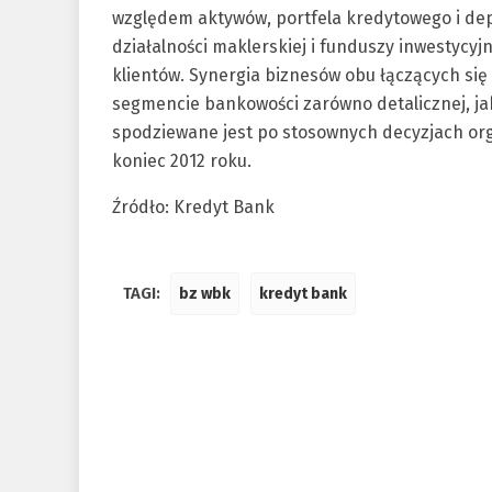
względem aktywów, portfela kredytowego i dep
działalności maklerskiej i funduszy inwestycyj
klientów. Synergia biznesów obu łączących się
segmencie bankowości zarówno detalicznej, jak 
spodziewane jest po stosownych decyzjach orga
koniec 2012 roku.
Źródło: Kredyt Bank
TAGI:
bz wbk
kredyt bank