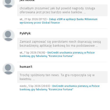
chciałbym zrozumieć jaki był powód nagrody. Usługa
oferowana jest przez bardzo wiele banków.
…
wt., 21 lip 2026 (07:12)
•
Zakup eSIM w aplikacji Banku Millennium
wyróżniony przez Global Finance
PykPyk
:
Zamiast zajmować się pierdołami niech dopracują swoją
beznadziejną aplikację bankową bo ma podstawowe
…
wt., 7 lip 2026 (16:36)
•
UniCredit uruchamia pierwszą w Polsce
bankową grę fabularną “Kosmiczna Fortuna”
human1
:
Trochę spóźniony ten news. Ta gra rozpoczęła się w
kwietniu.
…
niedz., 5 lip 2026 (20:03)
•
UniCredit uruchamia pierwszą w Polsce
bankową grę fabularną “Kosmiczna Fortuna”