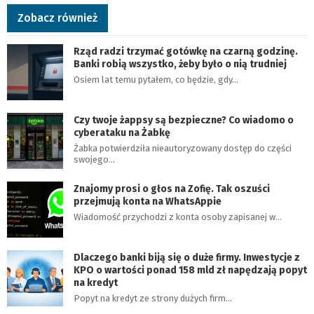
Zobacz również
Rząd radzi trzymać gotówkę na czarną godzinę.
Banki robią wszystko, żeby było o nią trudniej
Osiem lat temu pytałem, co będzie, gdy…
Czy twoje żappsy są bezpieczne? Co wiadomo o
cyberataku na Żabkę
Żabka potwierdziła nieautoryzowany dostęp do części
swojego…
Znajomy prosi o głos na Zofię. Tak oszuści
przejmują konta na WhatsAppie
Wiadomość przychodzi z konta osoby zapisanej w…
Dlaczego banki biją się o duże firmy. Inwestycje z
KPO o wartości ponad 158 mld zł napędzają popyt
na kredyt
Popyt na kredyt ze strony dużych firm…