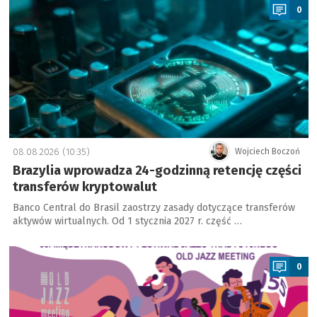
0
08.08.2026 (10:35)
Wojciech Boczoń
Brazylia wprowadza 24-godzinną retencję części
transferów kryptowalut
Banco Central do Brasil zaostrzy zasady dotyczące transferów
aktywów wirtualnych. Od 1 stycznia 2027 r. część …
a
0