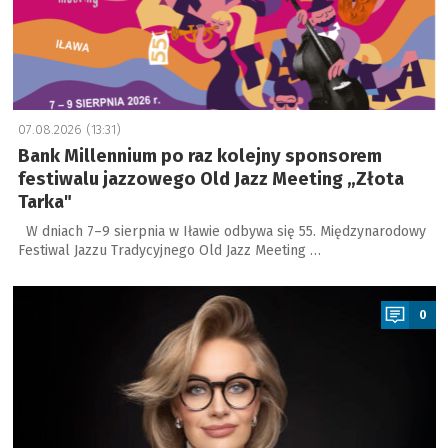
07.08.2026 (13:31)
Bank Millennium po raz kolejny sponsorem
festiwalu jazzowego Old Jazz Meeting „Złota
Tarka"
W dniach 7–9 sierpnia w Iławie odbywa się 55. Międzynarodowy
Festiwal Jazzu Tradycyjnego Old Jazz Meeting …
a
0