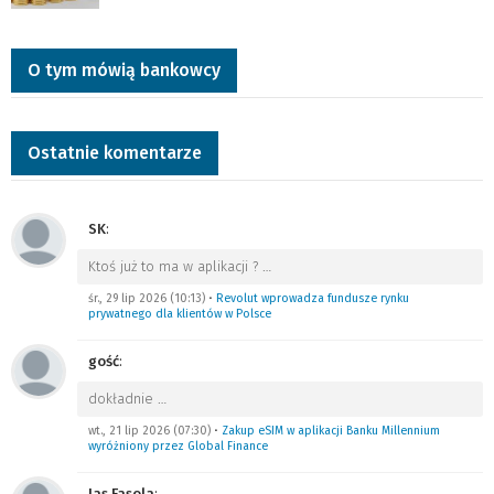
O tym mówią bankowcy
Ostatnie komentarze
SK
:
Ktoś już to ma w aplikacji ?
…
śr., 29 lip 2026 (10:13)
•
Revolut wprowadza fundusze rynku
prywatnego dla klientów w Polsce
gość
:
dokładnie
…
wt., 21 lip 2026 (07:30)
•
Zakup eSIM w aplikacji Banku Millennium
wyróżniony przez Global Finance
Jas Fasola
: