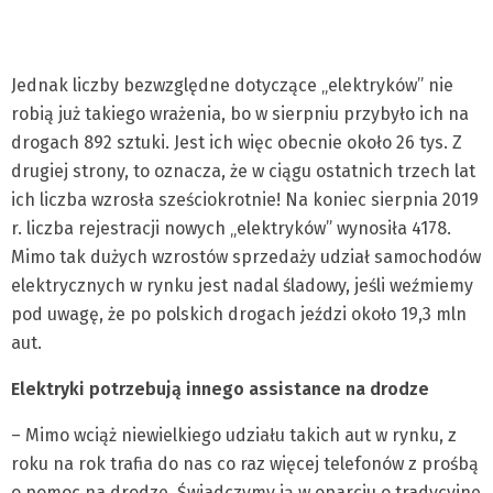
Jednak liczby bezwzględne dotyczące „elektryków” nie
robią już takiego wrażenia, bo w sierpniu przybyło ich na
drogach 892 sztuki. Jest ich więc obecnie około 26 tys. Z
drugiej strony, to oznacza, że w ciągu ostatnich trzech lat
ich liczba wzrosła sześciokrotnie! Na koniec sierpnia 2019
r. liczba rejestracji nowych „elektryków” wynosiła 4178.
Mimo tak dużych wzrostów sprzedaży udział samochodów
elektrycznych w rynku jest nadal śladowy, jeśli weźmiemy
pod uwagę, że po polskich drogach jeździ około 19,3 mln
aut.
Elektryki potrzebują innego assistance na drodze
– Mimo wciąż niewielkiego udziału takich aut w rynku, z
roku na rok trafia do nas co raz więcej telefonów z prośbą
o pomoc na drodze. Świadczymy ją w oparciu o tradycyjne