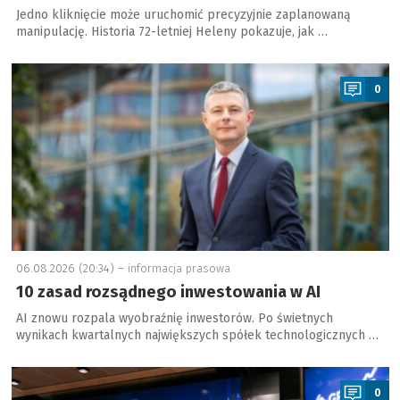
Jedno kliknięcie może uruchomić precyzyjnie zaplanowaną
manipulację. Historia 72-letniej Heleny pokazuje, jak …
a
0
06.08.2026 (20:34) –
informacja prasowa
10 zasad rozsądnego inwestowania w AI
AI znowu rozpala wyobraźnię inwestorów. Po świetnych
wynikach kwartalnych największych spółek technologicznych …
a
0