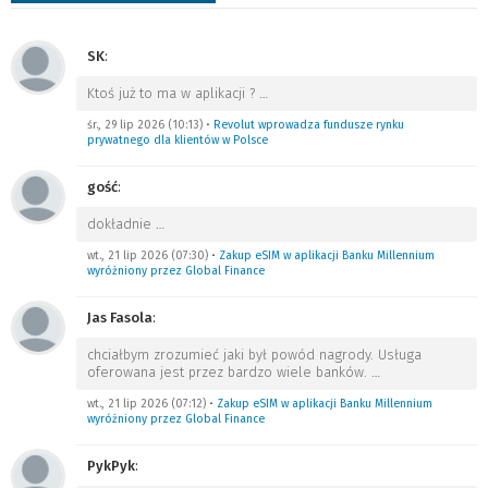
SK
:
Ktoś już to ma w aplikacji ?
…
śr., 29 lip 2026 (10:13)
•
Revolut wprowadza fundusze rynku
prywatnego dla klientów w Polsce
gość
:
dokładnie
…
wt., 21 lip 2026 (07:30)
•
Zakup eSIM w aplikacji Banku Millennium
wyróżniony przez Global Finance
Jas Fasola
:
chciałbym zrozumieć jaki był powód nagrody. Usługa
oferowana jest przez bardzo wiele banków.
…
wt., 21 lip 2026 (07:12)
•
Zakup eSIM w aplikacji Banku Millennium
wyróżniony przez Global Finance
PykPyk
: