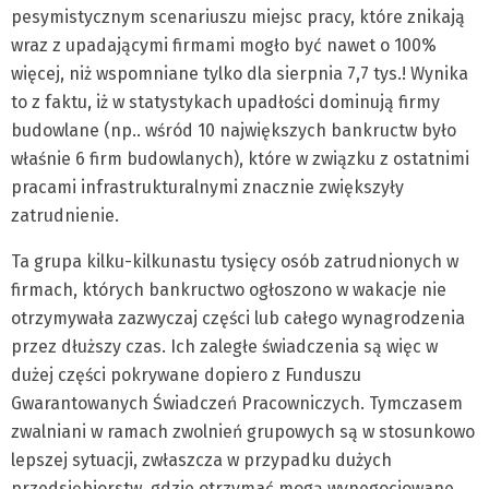
pesymistycznym scenariuszu miejsc pracy, które znikają
wraz z upadającymi firmami mogło być nawet o 100%
więcej, niż wspomniane tylko dla sierpnia 7,7 tys.! Wynika
to z faktu, iż w statystykach upadłości dominują firmy
budowlane (np.. wśród 10 największych bankructw było
właśnie 6 firm budowlanych), które w związku z ostatnimi
pracami infrastrukturalnymi znacznie zwiększyły
zatrudnienie.
Ta grupa kilku-kilkunastu tysięcy osób zatrudnionych w
firmach, których bankructwo ogłoszono w wakacje nie
otrzymywała zazwyczaj części lub całego wynagrodzenia
przez dłuższy czas. Ich zaległe świadczenia są więc w
dużej części pokrywane dopiero z Funduszu
Gwarantowanych Świadczeń Pracowniczych. Tymczasem
zwalniani w ramach zwolnień grupowych są w stosunkowo
lepszej sytuacji, zwłaszcza w przypadku dużych
przedsiębiorstw, gdzie otrzymać mogą wynegocjowane