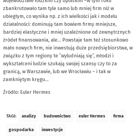
województwie łódzkim czy opolskim –w tym roku
zbankrutowało tam tyle samo lub mniej firm niż w
ubiegłym, co wynika np. z ich wielkości jak i modelu
działalności: dominują tam bowiem firmy mniejsze,
bardziej elastyczne i mniej uzależnione od zewnętrznych
źródeł finansowania, ale… Powstaje tam też stosunkowo
mało nowych firm, nie inwestują duże przedsiębiorstwa, w
związku z tym regiony te ”wyludniają się”, młodzi i
wykształceni ludzie szukają swojej szansy czy to za
granicą, w Warszawie, lub we Wrocławiu – i tak w
zamkniętym kręgu…
Źródło: Euler Hermes
TAGI:
analizy
budownictwo
euler Hermes
firma
gospodarka
inwestycje