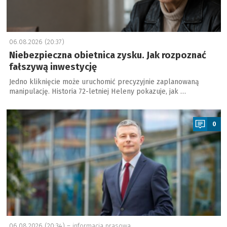
06.08.2026 (20:37)
Niebezpieczna obietnica zysku. Jak rozpoznać
fałszywą inwestycję
Jedno kliknięcie może uruchomić precyzyjnie zaplanowaną
manipulację. Historia 72-letniej Heleny pokazuje, jak …
a
0
06.08.2026 (20:34) –
informacja prasowa