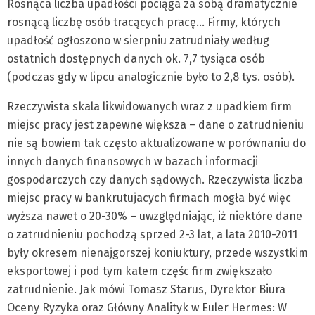
Rosnąca liczba upadłości pociąga za sobą dramatycznie
rosnącą liczbę osób tracących pracę… Firmy, których
upadłość ogłoszono w sierpniu zatrudniały według
ostatnich dostępnych danych ok. 7,7 tysiąca osób
(podczas gdy w lipcu analogicznie było to 2,8 tys. osób).
Rzeczywista skala likwidowanych wraz z upadkiem firm
miejsc pracy jest zapewne większa – dane o zatrudnieniu
nie są bowiem tak często aktualizowane w porównaniu do
innych danych finansowych w bazach informacji
gospodarczych czy danych sądowych. Rzeczywista liczba
miejsc pracy w bankrutujacych firmach mogła być więc
wyższa nawet o 20-30% – uwzględniając, iż niektóre dane
o zatrudnieniu pochodzą sprzed 2-3 lat, a lata 2010-2011
były okresem nienajgorszej koniuktury, przede wszystkim
eksportowej i pod tym katem częśc firm zwiększało
zatrudnienie. Jak mówi Tomasz Starus, Dyrektor Biura
Oceny Ryzyka oraz Główny Analityk w Euler Hermes: W