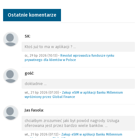
Ostatnie komentarze
SK
:
Ktoś już to ma w aplikacji ?
…
śr., 29 lip 2026 (10:13)
•
Revolut wprowadza fundusze rynku
prywatnego dla klientów w Polsce
gość
:
dokładnie
…
wt., 21 lip 2026 (07:30)
•
Zakup eSIM w aplikacji Banku Millennium
wyróżniony przez Global Finance
Jas Fasola
:
chciałbym zrozumieć jaki był powód nagrody. Usługa
oferowana jest przez bardzo wiele banków.
…
wt., 21 lip 2026 (07:12)
•
Zakup eSIM w aplikacji Banku Millennium