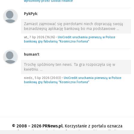
wyróżniony przez Global Finance
PykPyk
:
Zamiast zajmować się pierdołami niech dopracują swoją
beznadziejną aplikację bankową bo ma podstawowe
…
wt., 7 lip 2026 (16:36)
•
UniCredit uruchamia pierwszą w Polsce
bankową grę fabularną “Kosmiczna Fortuna”
human1
:
Trochę spóźniony ten news. Ta gra rozpoczęła się w
kwietniu.
…
niedz., 5 lip 2026 (20:03)
•
UniCredit uruchamia pierwszą w Polsce
bankową grę fabularną “Kosmiczna Fortuna”
© 2008 − 2026 PRNews.pl.
Korzystanie z portalu oznacza
akceptację
regulaminu
.
Informacja o cookies
.
Polityka