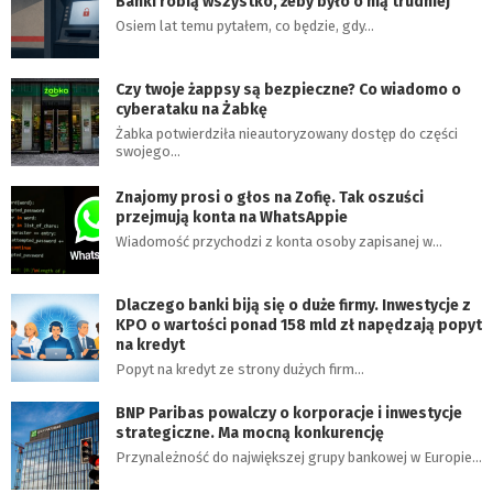
Banki robią wszystko, żeby było o nią trudniej
Osiem lat temu pytałem, co będzie, gdy…
Czy twoje żappsy są bezpieczne? Co wiadomo o
cyberataku na Żabkę
Żabka potwierdziła nieautoryzowany dostęp do części
swojego…
Znajomy prosi o głos na Zofię. Tak oszuści
przejmują konta na WhatsAppie
Wiadomość przychodzi z konta osoby zapisanej w…
Dlaczego banki biją się o duże firmy. Inwestycje z
KPO o wartości ponad 158 mld zł napędzają popyt
na kredyt
Popyt na kredyt ze strony dużych firm…
BNP Paribas powalczy o korporacje i inwestycje
strategiczne. Ma mocną konkurencję
Przynależność do największej grupy bankowej w Europie…