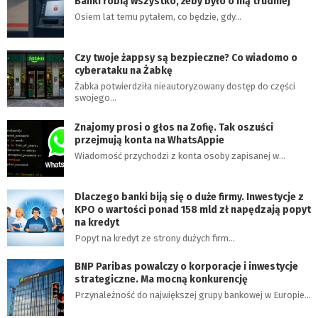
Banki robią wszystko, żeby było o nią trudniej
Osiem lat temu pytałem, co będzie, gdy…
Czy twoje żappsy są bezpieczne? Co wiadomo o
cyberataku na Żabkę
Żabka potwierdziła nieautoryzowany dostęp do części
swojego…
Znajomy prosi o głos na Zofię. Tak oszuści
przejmują konta na WhatsAppie
Wiadomość przychodzi z konta osoby zapisanej w…
Dlaczego banki biją się o duże firmy. Inwestycje z
KPO o wartości ponad 158 mld zł napędzają popyt
na kredyt
Popyt na kredyt ze strony dużych firm…
BNP Paribas powalczy o korporacje i inwestycje
strategiczne. Ma mocną konkurencję
Przynależność do największej grupy bankowej w Europie…