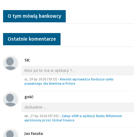
O tym mówią bankowcy
Ostatnie komentarze
SK
:
Ktoś już to ma w aplikacji ?
…
śr., 29 lip 2026 (10:13)
•
Revolut wprowadza fundusze rynku
prywatnego dla klientów w Polsce
gość
:
dokładnie
…
wt., 21 lip 2026 (07:30)
•
Zakup eSIM w aplikacji Banku Millennium
wyróżniony przez Global Finance
Jas Fasola
: