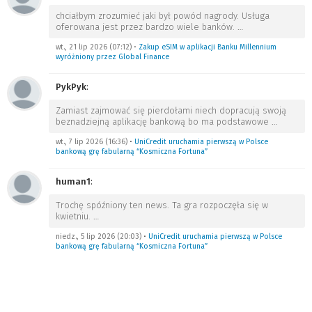
chciałbym zrozumieć jaki był powód nagrody. Usługa
oferowana jest przez bardzo wiele banków.
…
wt., 21 lip 2026 (07:12)
•
Zakup eSIM w aplikacji Banku Millennium
wyróżniony przez Global Finance
PykPyk
:
Zamiast zajmować się pierdołami niech dopracują swoją
beznadziejną aplikację bankową bo ma podstawowe
…
wt., 7 lip 2026 (16:36)
•
UniCredit uruchamia pierwszą w Polsce
bankową grę fabularną “Kosmiczna Fortuna”
human1
:
Trochę spóźniony ten news. Ta gra rozpoczęła się w
kwietniu.
…
niedz., 5 lip 2026 (20:03)
•
UniCredit uruchamia pierwszą w Polsce
bankową grę fabularną “Kosmiczna Fortuna”