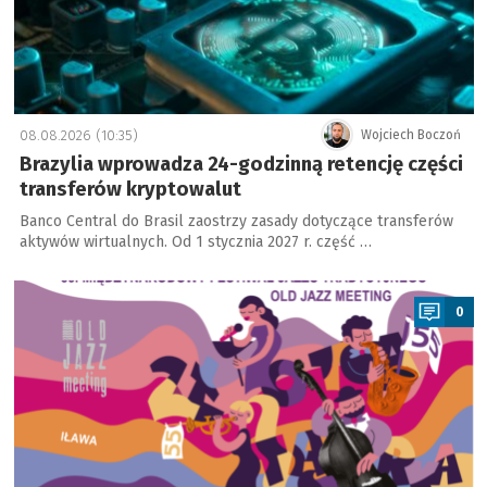
08.08.2026 (10:35)
Wojciech Boczoń
Brazylia wprowadza 24-godzinną retencję części
transferów kryptowalut
Banco Central do Brasil zaostrzy zasady dotyczące transferów
aktywów wirtualnych. Od 1 stycznia 2027 r. część …
a
0