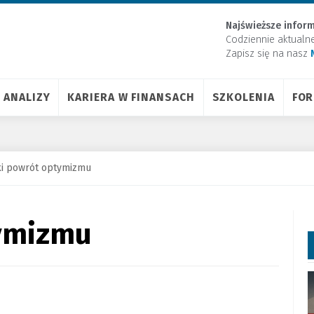
Najświeższe inform
Codziennie aktualn
Zapisz się na nasz
ANALIZY
KARIERA W FINANSACH
SZKOLENIA
FO
i powrót optymizmu
tymizmu