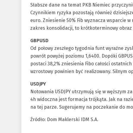
Słabsze dane na temat PKB Niemiec przyczyni
Czynnikiem ryzyka pozostają również dzisiejs
euro. Zniesienie 50% Fib wyznacza wsparcie w r
zakres konsolidacji, to krótkoterminowy obra
GBPUSD
Od połowy zeszłego tygodnia funt wyraźne zysk
powrót powyżej poziomu 1,6400. Dopóki GBPUS 
postaci 38,2% zniesienia Fibo całości ostatnich
wzrostowy powinien być realizowany. Silnym o
USDJPY
Notowania USDJPY utrzymują się w węższym zak
4h widoczna jest formacja trójkąta. Jak na raz
na tej parze. Sugerujemy na poczekanie do m
Źródło: Dom Maklerski IDM S.A.