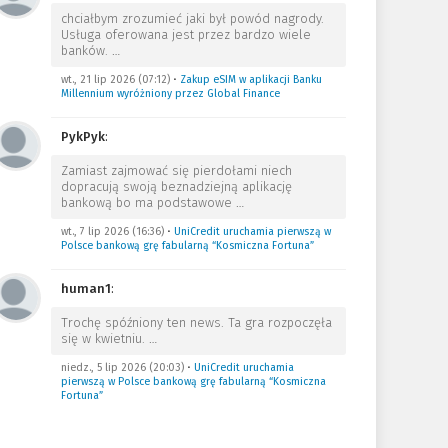
chciałbym zrozumieć jaki był powód nagrody.
Usługa oferowana jest przez bardzo wiele
banków.
…
wt., 21 lip 2026 (07:12)
•
Zakup eSIM w aplikacji Banku
Millennium wyróżniony przez Global Finance
PykPyk
:
Zamiast zajmować się pierdołami niech
dopracują swoją beznadziejną aplikację
bankową bo ma podstawowe
…
wt., 7 lip 2026 (16:36)
•
UniCredit uruchamia pierwszą w
Polsce bankową grę fabularną “Kosmiczna Fortuna”
human1
:
Trochę spóźniony ten news. Ta gra rozpoczęła
się w kwietniu.
…
niedz., 5 lip 2026 (20:03)
•
UniCredit uruchamia
pierwszą w Polsce bankową grę fabularną “Kosmiczna
Fortuna”