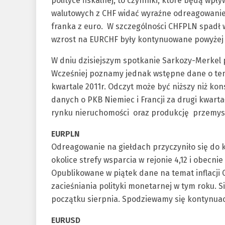
polityce fiskalnej, to czynniki, które będą w
walutowych z CHF widać wyraźne odreagowani
franka z euro. W szczególności CHFPLN spadł 
wzrost na EURCHF były kontynuowane powyżej 
W dniu dzisiejszym spotkanie Sarkozy-Merkel 
Wcześniej poznamy jednak wstępne dane o temp
kwartale 2011r. Odczyt może być niższy niż ko
danych o PKB Niemiec i Francji za drugi kwart
rynku nieruchomości oraz produkcję przemys
EURPLN
Odreagowanie na giełdach przyczyniło się do 
okolice strefy wsparcia w rejonie 4,12 i obecn
Opublikowane w piątek dane na temat inflacji 
zacieśniania polityki monetarnej w tym roku.
początku sierpnia. Spodziewamy się kontynuacj
EURUSD