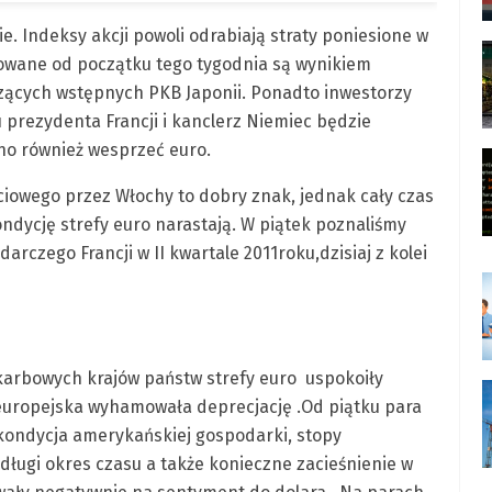
 Indeksy akcji powoli odrabiają straty poniesione w
owane od początku tego tygodnia są wynikiem
zących wstępnych PKB Japonii. Ponadto inwestorzy
u prezydenta Francji i kanclerz Niemiec będzie
no również wesprzeć euro.
iowego przez Włochy to dobry znak, jednak cały czas
ndycję strefy euro narastają. W piątek poznaliśmy
czego Francji w II kwartale 2011roku,dzisiaj z kolei
skarbowych krajów państw strefy euro uspokoiły
europejska wyhamowała deprecjację .Od piątku para
kondycja amerykańskiej gospodarki, stopy
ługi okres czasu a także konieczne zacieśnienie w