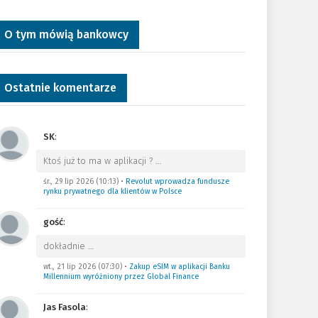
O tym mówią bankowcy
Ostatnie komentarze
SK
:
Ktoś już to ma w aplikacji ?
…
śr., 29 lip 2026 (10:13)
•
Revolut wprowadza fundusze
rynku prywatnego dla klientów w Polsce
gość
:
dokładnie
…
wt., 21 lip 2026 (07:30)
•
Zakup eSIM w aplikacji Banku
Millennium wyróżniony przez Global Finance
Jas Fasola
: