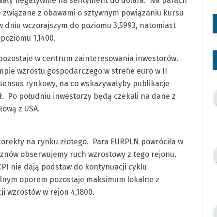
pływały negatywnie na sentyment do dolara. Na parach
e związane z obawami o sztywnym powiązaniu kursu
w dniu wczorajszym do poziomu 3,5993, natomiast
poziomu 1,1400.
pozostaje w centrum zainteresowania inwestorów.
ie wzrostu gospodarczego w strefie euro w II
nsensus rynkowy, na co wskazywałyby publikacje
ał. Po południu inwestorzy będą czekali na dane z
łową z USA.
korekty na rynku złotego. Para EURPLN powróciła w
ie znów obserwujemy ruch wzrostowy z tego rejonu.
CPI nie dają podstaw do kontynuacji cyklu
 Silnym oporem pozostaje maksimum lokalne z
i wzrostów w rejon 4,1800.