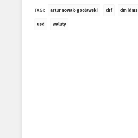
TAGI:
artur nowak-gocławski
chf
dm idms
usd
waluty