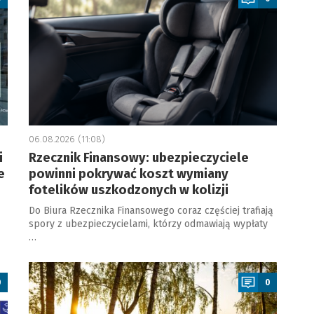
06.08.2026 (11:08)
i
Rzecznik Finansowy: ubezpieczyciele
e
powinni pokrywać koszt wymiany
fotelików uszkodzonych w kolizji
Do Biura Rzecznika Finansowego coraz częściej trafiają
spory z ubezpieczycielami, którzy odmawiają wypłaty
…
a
0
0