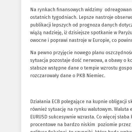
Na rynkach finansowych widzimy odreagowanie.
ostatnich tygodniach. Lepsze nastroje obserw
publikacji lepszych od prognoza danych dotyc
wiążą nadzieję, iż dzisiejsze spotkanie w Paryż
owocne i poprawi nastroje w Europie, co powin
Na pewno przyjęcie nowego planu oszczędnośc
sytuacja pozostaje dość nerwowa, a obawy o ko
słabsze wstępne dane o tempie wzrostu gospodar
rozczarowały dane o PKB Niemiec.
Działania ECB polegające na kupnie obligacji 
również sytuację na rynku walutowym. Waluta 
EURUSD sukcesywnie wzrasta. Co więcej słaba 
procentowe na bardzo niskim poziomie przez d