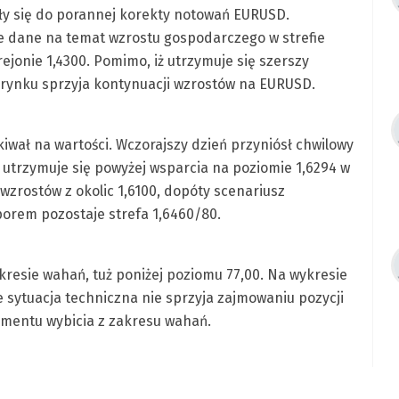
ły się do porannej korekty notowań EURUSD.
ze dane na temat wzrostu gospodarczego w strefie
ejonie 1,4300. Pomimo, iż utrzymuje się szerszy
z rynku sprzyja kontynuacji wzrostów na EURUSD.
iwał na wartości. Wczorajszy dzień przyniósł chwilowy
utrzymuje się powyżej wsparcia na poziomie 1,6294 w
 wzrostów z okolic 1,6100, dopóty scenariusz
porem pozostaje strefa 1,6460/80.
resie wahań, tuż poniżej poziomu 77,00. Na wykresie
ie sytuacja techniczna nie sprzyja zajmowaniu pozycji
omentu wybicia z zakresu wahań.