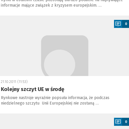
informacje mające związek z kryzysem europejskim. …
a
0
21.10.2011 (11:53)
Kolejny szczyt UE w środę
Rynkowe nastroje wyraźnie popsuła informacja, że podczas
niedzielnego szczytu Unii Europejskiej nie zostaną …
a
0