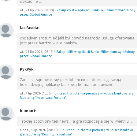
dokładnie
…
wt., 21 lip 2026 (07:30)
•
Zakup eSIM w aplikacji Banku Millennium wyróżniony
przez Global Finance
Jas Fasola
:
chciałbym zrozumieć jaki był powód nagrody. Usługa oferowana
jest przez bardzo wiele banków.
…
wt., 21 lip 2026 (07:12)
•
Zakup eSIM w aplikacji Banku Millennium wyróżniony
przez Global Finance
PykPyk
:
Zamiast zajmować się pierdołami niech dopracują swoją
beznadziejną aplikację bankową bo ma podstawowe
…
wt., 7 lip 2026 (16:36)
•
UniCredit uruchamia pierwszą w Polsce bankową grę
fabularną “Kosmiczna Fortuna”
human1
:
Trochę spóźniony ten news. Ta gra rozpoczęła się w kwietniu.
…
niedz., 5 lip 2026 (20:03)
•
UniCredit uruchamia pierwszą w Polsce bankową
grę fabularną “Kosmiczna Fortuna”