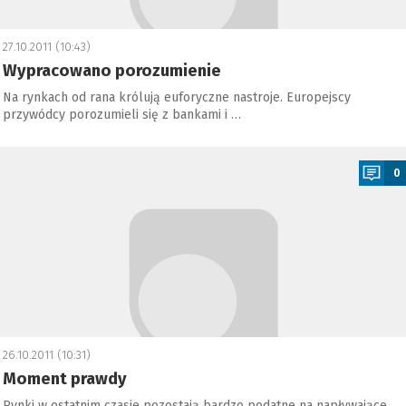
27.10.2011 (10:43)
Wypracowano porozumienie
Na rynkach od rana królują euforyczne nastroje. Europejscy
przywódcy porozumieli się z bankami i …
a
0
26.10.2011 (10:31)
Moment prawdy
Rynki w ostatnim czasie pozostają bardzo podatne na napływające