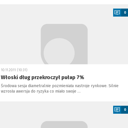
a
0
10.11.2011 (10:31)
Włoski dług przekroczył pułap 7%
Środowa sesja diametralnie pozmieniała nastroje rynkowe. Silnie
wzrosła awersja do ryzyka co miało swoje …
a
0