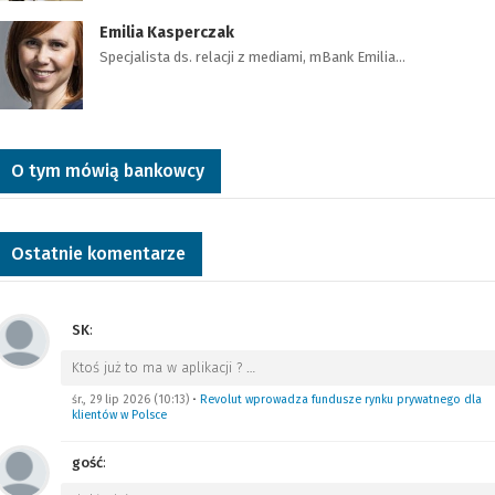
Emilia Kasperczak
Specjalista ds. relacji z mediami, mBank Emilia…
O tym mówią bankowcy
Ostatnie komentarze
SK
:
Ktoś już to ma w aplikacji ?
…
śr., 29 lip 2026 (10:13)
•
Revolut wprowadza fundusze rynku prywatnego dla
klientów w Polsce
gość
: