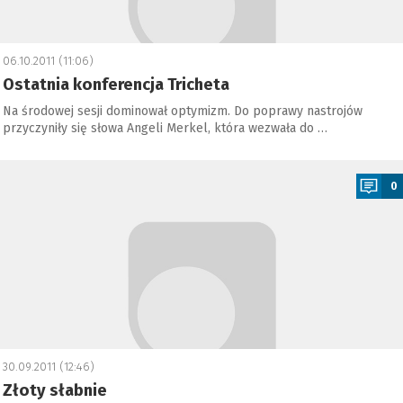
06.10.2011 (11:06)
Ostatnia konferencja Tricheta
Na środowej sesji dominował optymizm. Do poprawy nastrojów
przyczyniły się słowa Angeli Merkel, która wezwała do …
a
0
30.09.2011 (12:46)
Złoty słabnie