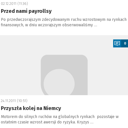
02.12.2011 (11:36)
Przed nami payrollsy
Po przedwczorajszym zdecydowanym ruchu wzrostowym na rynkach
finansowych, w dniu wczorajszym obserwowaliśmy …
a
0
24.11.2011 (10:51)
Przyszła kolej na Niemcy
Motorem do silnych ruchów na globalnych rynkach pozostaje w
ostatnim czasie wzrost awersji do ryzyka. Kryzys …