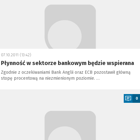
07.10.2011 (13:42)
Płynność w sektorze bankowym będzie wspierana
Zgodnie z oczekiwaniami Bank Anglii oraz ECB pozostawił główną
stopę procentową na niezmienionym poziomie. …
a
0