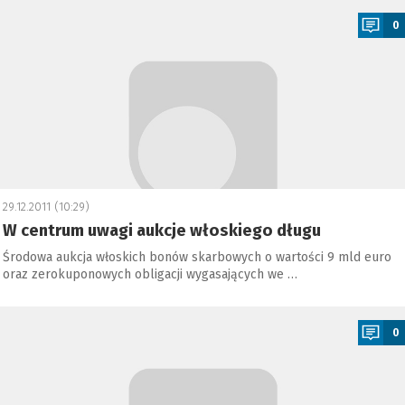
0
29.12.2011 (10:29)
W centrum uwagi aukcje włoskiego długu
Środowa aukcja włoskich bonów skarbowych o wartości 9 mld euro
oraz zerokuponowych obligacji wygasających we …
a
0