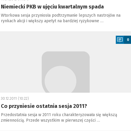
Niemiecki PKB w ujęciu kwartalnym spada
Wtorkowa sesja przyniosła podtrzymanie lepszych nastrojów na
rynkach akcji i większy apetyt na bardziej ryzykowne …
a
0
30.12.2011 (10:22)
Co przyniesie ostatnia sesja 2011?
Przedostatnia sesja w 2011 roku charakteryzowała się większą
zmiennością. Przede wszystkim w pierwszej części …
a