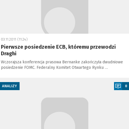
03.11.2011 (11:24)
Pierwsze posiedzenie ECB, któremu przewodzi
Draghi
Wczorajsza konferencja prasowa Bernanke zakończyła dwudniowe
posiedzenie FOMC. Federalny Komitet Otwartego Rynku …
a
ANALIZY
0