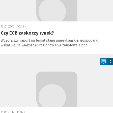
12.01.2012 (10:49)
Czy ECB zaskoczy rynek?
Wczorajszy raport na temat stanu amerykańskiej gospodarki
wskazuje, że większość regionów USA zanotowała pod …
a
0
11.01.2012 (11:07)