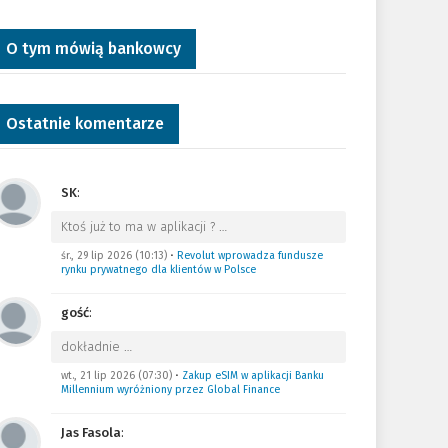
O tym mówią bankowcy
Ostatnie komentarze
SK
:
Ktoś już to ma w aplikacji ?
…
śr., 29 lip 2026 (10:13)
•
Revolut wprowadza fundusze
rynku prywatnego dla klientów w Polsce
gość
:
dokładnie
…
wt., 21 lip 2026 (07:30)
•
Zakup eSIM w aplikacji Banku
Millennium wyróżniony przez Global Finance
Jas Fasola
: