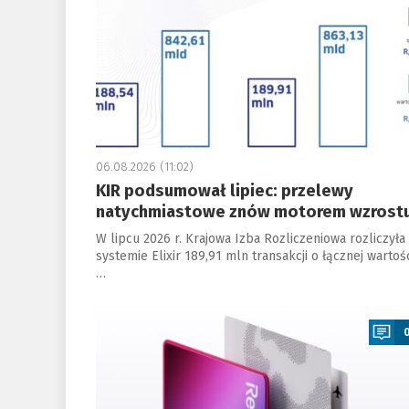
06.08.2026 (11:02)
KIR podsumował lipiec: przelewy
natychmiastowe znów motorem wzrost
W lipcu 2026 r. Krajowa Izba Rozliczeniowa rozliczyła
systemie Elixir 189,91 mln transakcji o łącznej wartoś
…
a