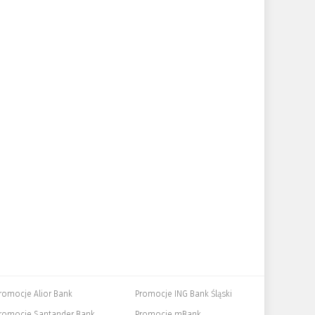
romocje Alior Bank
Promocje ING Bank Śląski
romocje Santander Bank
Promocje mBank