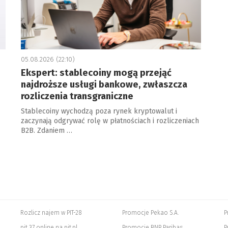
05.08.2026 (22:10)
Ekspert: stablecoiny mogą przejąć
najdroższe usługi bankowe, zwłaszcza
rozliczenia transgraniczne
Stablecoiny wychodzą poza rynek kryptowalut i
zaczynają odgrywać rolę w płatnościach i rozliczeniach
B2B. Zdaniem …
Rozlicz najem w PIT-28
Promocje Pekao S.A.
P
pit 37 online na pit.pl
Promocje BNP Paribas
P