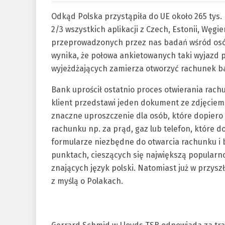
Odkąd Polska przystąpiła do UE około 265 tys. P
2/3 wszystkich aplikacji z Czech, Estonii, Węgier,
przeprowadzonych przez nas badań wśród osób
wynika, że połowa ankietowanych taki wyjazd pl
wyjeżdżających zamierza otworzyć rachunek b
Bank uprościł ostatnio proces otwierania rach
klient przedstawi jeden dokument ze zdjęciem 
znaczne uproszczenie dla osób, które dopiero p
rachunku np. za prąd, gaz lub telefon, które
formularze niezbędne do otwarcia rachunku i b
punktach, cieszących się największą popularn
znających język polski. Natomiast już w przys
z myślą o Polakach.