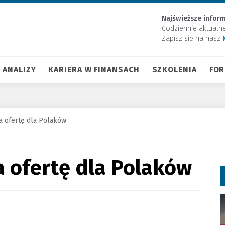
Najświeższe inform
Codziennie aktualn
Zapisz się na nasz
ANALIZY
KARIERA W FINANSACH
SZKOLENIA
FO
a ofertę dla Polaków
a ofertę dla Polaków