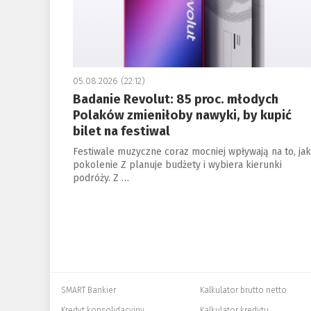
05.08.2026 (22:12)
Badanie Revolut: 85 proc. młodych
Polaków zmieniłoby nawyki, by kupić
bilet na festiwal
Festiwale muzyczne coraz mocniej wpływają na to, jak
pokolenie Z planuje budżety i wybiera kierunki
podróży. Z …
SMART Bankier
Kalkulator brutto netto
Kredyt konsolidacyjny
Kalkulator kredytu