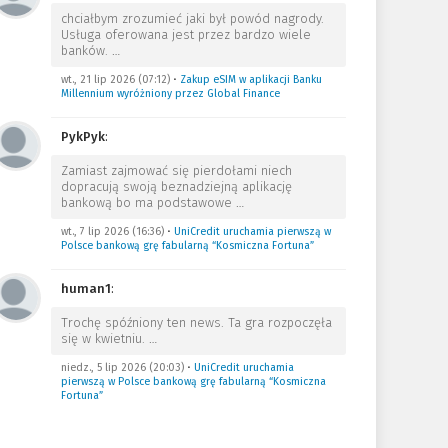
chciałbym zrozumieć jaki był powód nagrody.
Usługa oferowana jest przez bardzo wiele
banków.
…
wt., 21 lip 2026 (07:12)
•
Zakup eSIM w aplikacji Banku
Millennium wyróżniony przez Global Finance
PykPyk
:
Zamiast zajmować się pierdołami niech
dopracują swoją beznadziejną aplikację
bankową bo ma podstawowe
…
wt., 7 lip 2026 (16:36)
•
UniCredit uruchamia pierwszą w
Polsce bankową grę fabularną “Kosmiczna Fortuna”
human1
:
Trochę spóźniony ten news. Ta gra rozpoczęła
się w kwietniu.
…
niedz., 5 lip 2026 (20:03)
•
UniCredit uruchamia
pierwszą w Polsce bankową grę fabularną “Kosmiczna
Fortuna”