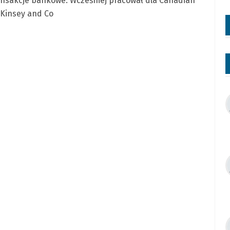
ansakcje bankowe. Wcześniej pracował dla Canadian
cKinsey and Co