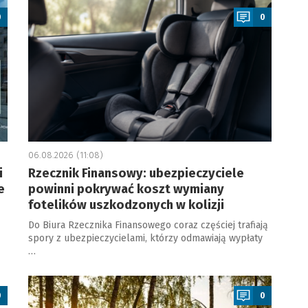
0
0
06.08.2026 (11:08)
i
Rzecznik Finansowy: ubezpieczyciele
e
powinni pokrywać koszt wymiany
fotelików uszkodzonych w kolizji
Do Biura Rzecznika Finansowego coraz częściej trafiają
spory z ubezpieczycielami, którzy odmawiają wypłaty
…
a
0
0