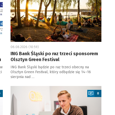
06.08.2026 (10:59)
ING Bank Śląski po raz trzeci sponsorem
u
Olsztyn Green Festival
 w
ING Bank Śląski będzie po raz trzeci obecny na
ci
Olsztyn Green Festival, który odbędzie się 14–16
sierpnia nad …
a
0
0