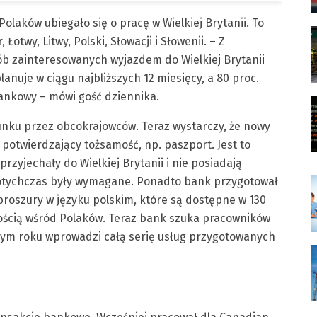
olaków ubiegało się o pracę w Wielkiej Brytanii. To
 Łotwy, Litwy, Polski, Słowacji i Słowenii. – Z
 zainteresowanych wyjazdem do Wielkiej Brytanii
anuje w ciągu najbliższych 12 miesięcy, a 80 proc.
ankowy – mówi gość dziennika.
unku przez obcokrajowców. Teraz wystarczy, że nowy
potwierdzający tożsamość, np. paszport. Jest to
rzyjechały do Wielkiej Brytanii i nie posiadają
 dotychczas były wymagane. Ponadto bank przygotował
roszury w języku polskim, które są dostępne w 130
ością wśród Polaków. Teraz bank szuka pracowników
złym roku wprowadzi całą serię usług przygotowanych