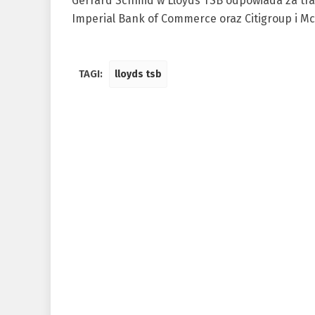
Gerrard Schmid w Lloyds TSB odpowiada za tr
Imperial Bank of Commerce oraz Citigroup i M
TAGI:
lloyds tsb