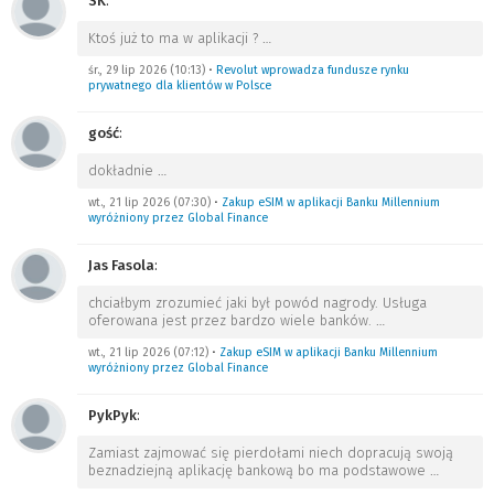
SK
:
Ktoś już to ma w aplikacji ?
…
śr., 29 lip 2026 (10:13)
•
Revolut wprowadza fundusze rynku
prywatnego dla klientów w Polsce
gość
:
dokładnie
…
wt., 21 lip 2026 (07:30)
•
Zakup eSIM w aplikacji Banku Millennium
wyróżniony przez Global Finance
Jas Fasola
:
chciałbym zrozumieć jaki był powód nagrody. Usługa
oferowana jest przez bardzo wiele banków.
…
wt., 21 lip 2026 (07:12)
•
Zakup eSIM w aplikacji Banku Millennium
wyróżniony przez Global Finance
PykPyk
:
Zamiast zajmować się pierdołami niech dopracują swoją
beznadziejną aplikację bankową bo ma podstawowe
…