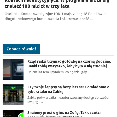
Kontach Inwestycyjnych. W programie może się
znaleźć 100 mld zł w trzy lata
Osobiste Konta Inwestycyjne (OKI) mają zachęcić Polaków do
długoterminowego inwestowania i skierować część …
Zobacz również
Rząd radzi trzymać gotówkę na czarną godzinę.
Banki robią wszystko, żeby było o nią trudniej
Osiem lat temu pytałem, co będzie, gdy…
Czy twoje żappsy są bezpieczne? Co wiadomo o
cyberataku na Żabkę
Żabka potwierdziła nieautoryzowany dostęp do części
swojego…
Znajomy prosi o głos na Zofię. Tak oszuści