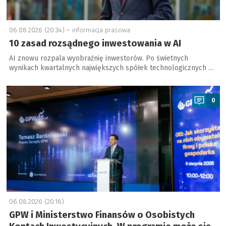
06.08.2026 (20:34) –
informacja prasowa
10 zasad rozsądnego inwestowania w AI
AI znowu rozpala wyobraźnię inwestorów. Po świetnych
wynikach kwartalnych największych spółek technologicznych …
a
0
06.08.2026 (20:16)
GPW i Ministerstwo Finansów o Osobistych