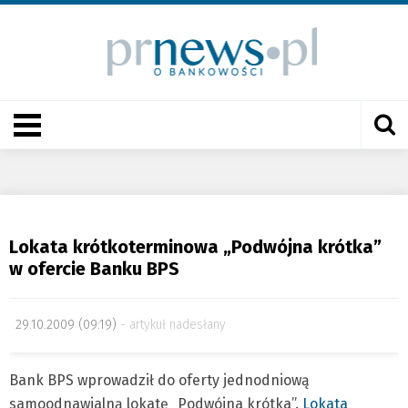
Lokata krótkoterminowa „Podwójna krótka”
w ofercie Banku BPS
29.10.2009 (09:19)
artykuł nadesłany
Bank BPS wprowadził do oferty jednodniową
samoodnawialną lokatę „Podwójna krótka”.
Lokata