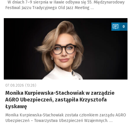
W dniach 7–9 sierpnia w Iławie odbywa się 55. Międzynarodowy
Festiwal Jazzu Tradycyjnego Old Jazz Meeting …
a
0
07.08.2026 (13:28)
Monika Kurpiewska-Stachowiak w zarządzie
AGRO Ubezpieczeń, zastąpiła Krzysztofa
Łyskawę
Monika Kurpiewska-Stachowiak została członkiem zarządu AGRO
Ubezpieczeń – Towarzystwa Ubezpieczeń Wzajemnych. …
a