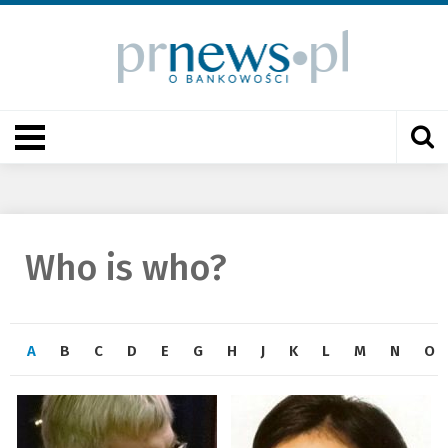
Who is who?
A
B
C
D
E
G
H
J
K
L
M
N
O