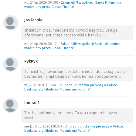
wt., 21 lip 2026 (07:30)
•
Zakup eSIM w aplikacji Banku Millennium
wyróżniony przez Global Finance
Jas Fasola
:
chciałbym zrozumieć jaki był powód nagrody. Usługa
oferowana jest przez bardzo wiele banków.
…
wt., 21 lip 2026 (07:12)
•
Zakup eSIM w aplikacji Banku Millennium
wyróżniony przez Global Finance
PykPyk
:
Zamiast zajmować się pierdołami niech dopracują swoją
beznadziejną aplikację bankową bo ma podstawowe
…
wt., 7 lip 2026 (16:36)
•
UniCredit uruchamia pierwszą w Polsce
bankową grę fabularną “Kosmiczna Fortuna”
human1
:
Trochę spóźniony ten news. Ta gra rozpoczęła się w
kwietniu.
…
niedz., 5 lip 2026 (20:03)
•
UniCredit uruchamia pierwszą w Polsce
bankową grę fabularną “Kosmiczna Fortuna”