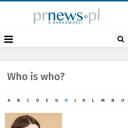
Who is who?
A
B
C
D
E
G
H
J
K
L
M
N
O