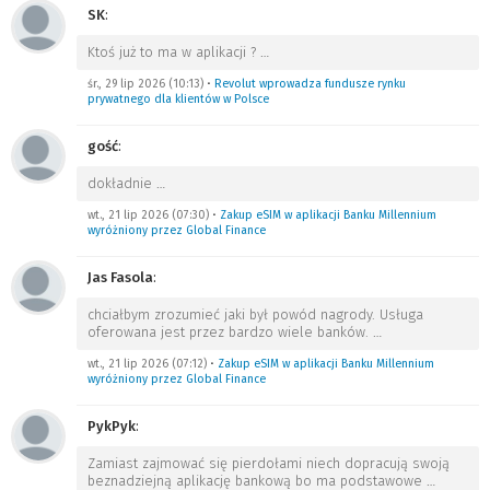
SK
:
Ktoś już to ma w aplikacji ?
…
śr., 29 lip 2026 (10:13)
•
Revolut wprowadza fundusze rynku
prywatnego dla klientów w Polsce
gość
:
dokładnie
…
wt., 21 lip 2026 (07:30)
•
Zakup eSIM w aplikacji Banku Millennium
wyróżniony przez Global Finance
Jas Fasola
:
chciałbym zrozumieć jaki był powód nagrody. Usługa
oferowana jest przez bardzo wiele banków.
…
wt., 21 lip 2026 (07:12)
•
Zakup eSIM w aplikacji Banku Millennium
wyróżniony przez Global Finance
PykPyk
:
Zamiast zajmować się pierdołami niech dopracują swoją
beznadziejną aplikację bankową bo ma podstawowe
…