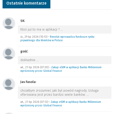
Ostatnie komentarze
SK
:
Ktoś już to ma w aplikacji ?
…
śr., 29 lip 2026 (10:13)
•
Revolut wprowadza fundusze rynku
prywatnego dla klientów w Polsce
gość
:
dokładnie
…
wt., 21 lip 2026 (07:30)
•
Zakup eSIM w aplikacji Banku Millennium
wyróżniony przez Global Finance
Jas Fasola
:
chciałbym zrozumieć jaki był powód nagrody. Usługa
oferowana jest przez bardzo wiele banków.
…
wt., 21 lip 2026 (07:12)
•
Zakup eSIM w aplikacji Banku Millennium
wyróżniony przez Global Finance