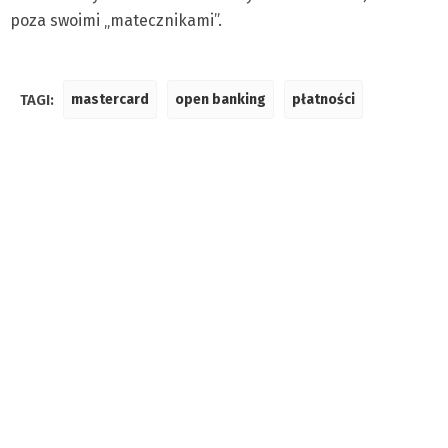
poza swoimi „matecznikami”.
TAGI:
mastercard
open banking
płatności