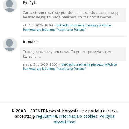
PykPyk
:
Zamiast zajmować się pierdołami niech dopracują swoją
beznadziejną aplikację bankową bo ma podstawowe
…
wt., 7 lip 2026 (16:36)
•
UniCredit uruchamia pierwszą w Polsce
bankową grę fabularną “Kosmiczna Fortuna”
human1
:
Trochę spóźniony ten news. Ta gra rozpoczęła się w
kwietniu.
…
niedz., 5 lip 2026 (20:03)
•
UniCredit uruchamia pierwszą w Polsce
bankową grę fabularną “Kosmiczna Fortuna”
© 2008 − 2026 PRNews.pl.
Korzystanie z portalu oznacza
akceptację
regulaminu
.
Informacja o cookies
.
Polityka
prywatności