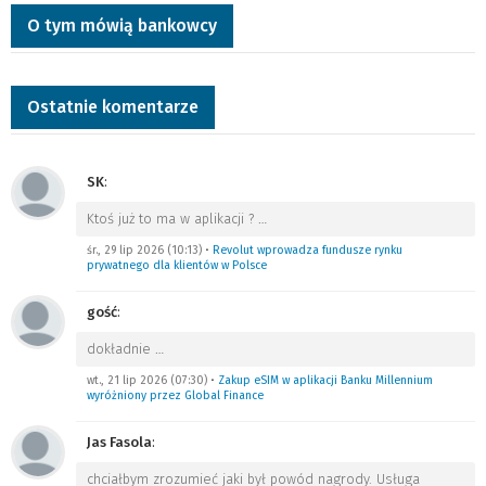
O tym mówią bankowcy
Ostatnie komentarze
SK
:
Ktoś już to ma w aplikacji ?
…
śr., 29 lip 2026 (10:13)
•
Revolut wprowadza fundusze rynku
prywatnego dla klientów w Polsce
gość
:
dokładnie
…
wt., 21 lip 2026 (07:30)
•
Zakup eSIM w aplikacji Banku Millennium
wyróżniony przez Global Finance
Jas Fasola
:
chciałbym zrozumieć jaki był powód nagrody. Usługa