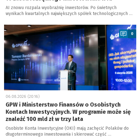
AI znowu rozpala wyobraźnię inwestorów. Po świetnych
wynikach kwartalnych największych spółek technologicznych …
a
0
06.08.2026 (20:16)
GPW i Ministerstwo Finansów o Osobistych
Kontach Inwestycyjnych. W programie może się
znaleźć 100 mld zł w trzy lata
Osobiste Konta Inwestycyjne (OKI) mają zachęcić Polaków do
długoterminowego inwestowania i skierować część …