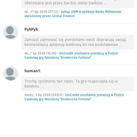
oferowana jest przez bardzo wiele banków.
…
wt., 21 lip 2026 (07:12)
•
Zakup eSIM w aplikacji Banku Millennium
wyróżniony przez Global Finance
PykPyk
:
Zamiast zajmować się pierdołami niech dopracują swoją
beznadziejną aplikację bankową bo ma podstawowe
…
wt., 7 lip 2026 (16:36)
•
UniCredit uruchamia pierwszą w Polsce
bankową grę fabularną “Kosmiczna Fortuna”
human1
:
Trochę spóźniony ten news. Ta gra rozpoczęła się w
kwietniu.
…
niedz., 5 lip 2026 (20:03)
•
UniCredit uruchamia pierwszą w Polsce
bankową grę fabularną “Kosmiczna Fortuna”