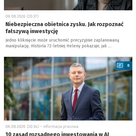
06.08.2026 (20:37)
Niebezpieczna obietnica zysku. Jak rozpoznać
fałszywą inwestycję
Jedno kliknięcie może uruchomić precyzyjnie zaplanowaną
manipulację. Historia 72-letniej Heleny pokazuje, jak …
a
0
06.08.2026 (20:34) –
informacja prasowa
10 zasad rozsądnego inwestowania w AI