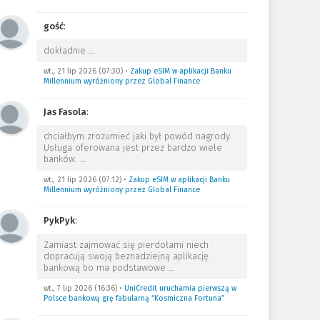
gość
:
dokładnie
…
wt., 21 lip 2026 (07:30)
•
Zakup eSIM w aplikacji Banku
Millennium wyróżniony przez Global Finance
Jas Fasola
:
chciałbym zrozumieć jaki był powód nagrody.
Usługa oferowana jest przez bardzo wiele
banków.
…
wt., 21 lip 2026 (07:12)
•
Zakup eSIM w aplikacji Banku
Millennium wyróżniony przez Global Finance
PykPyk
:
Zamiast zajmować się pierdołami niech
dopracują swoją beznadziejną aplikację
bankową bo ma podstawowe
…
wt., 7 lip 2026 (16:36)
•
UniCredit uruchamia pierwszą w
Polsce bankową grę fabularną “Kosmiczna Fortuna”