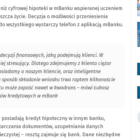
 niż cyfrowej hipoteki w mBanku wspieranej uczeniem
zcza życie. Decyzja o możliwości przeniesienia
do wszystkiego wystarczy telefon z aplikacją mBanku.
 decyzji finansowych, jaką podejmują klienci. W
j stresujący. Dlatego zdejmujemy z klienta ciężar
osiadamy o naszym kliencie, oraz inteligentne
en sposób składanie wniosku trwa raptem kilkanaście
ytu może zapaść nawet w kwadrans – mówi Łukasz
któw kredytowych w mBank
 posiadają kredyt hipoteczny w innym banku,
starczania dokumentów, uzupełniania danych
ieczystej – resztą zajmuje się bank. Dane niezbędne