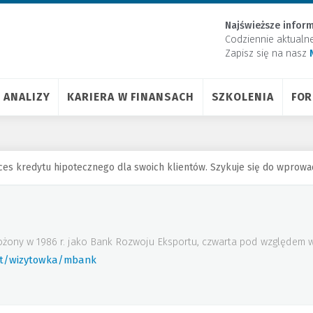
Najświeższe inform
Codziennie aktualn
Zapisz się na nasz
ANALIZY
KARIERA W FINANSACH
SZKOLENIA
FO
s kredytu hipotecznego dla swoich klientów. Szykuje się do wprowad
ożony w 1986 r. jako Bank Rozwoju Eksportu, czwarta pod względem w
rt/wizytowka/mbank