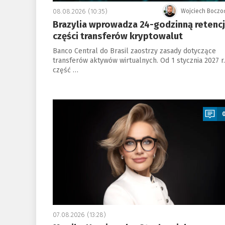
08.08.2026 (10:35)
Wojciech Boczo
Brazylia wprowadza 24-godzinną retenc
części transferów kryptowalut
Banco Central do Brasil zaostrzy zasady dotyczące
transferów aktywów wirtualnych. Od 1 stycznia 2027 r.
część …
a
07.08.2026 (13:28)