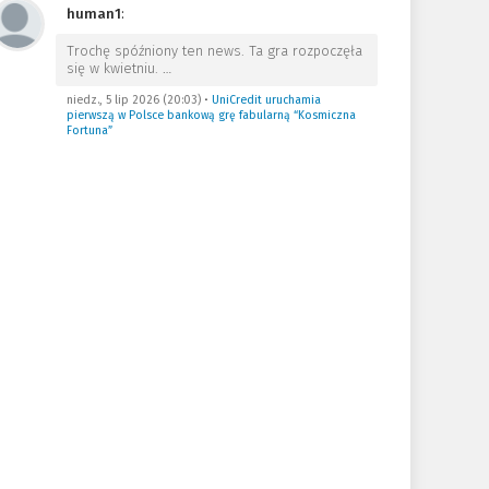
human1
:
Trochę spóźniony ten news. Ta gra rozpoczęła
się w kwietniu.
…
niedz., 5 lip 2026 (20:03)
•
UniCredit uruchamia
pierwszą w Polsce bankową grę fabularną “Kosmiczna
Fortuna”