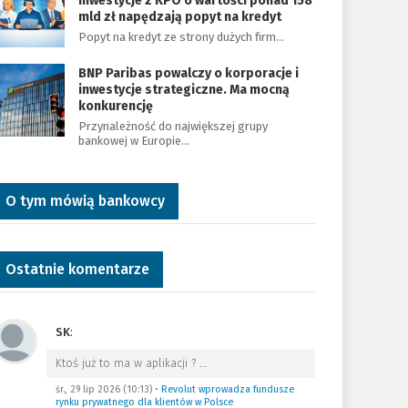
Inwestycje z KPO o wartości ponad 158
mld zł napędzają popyt na kredyt
Popyt na kredyt ze strony dużych firm…
BNP Paribas powalczy o korporacje i
inwestycje strategiczne. Ma mocną
konkurencję
Przynależność do największej grupy
bankowej w Europie…
O tym mówią bankowcy
Ostatnie komentarze
SK
:
Ktoś już to ma w aplikacji ?
…
śr., 29 lip 2026 (10:13)
•
Revolut wprowadza fundusze
rynku prywatnego dla klientów w Polsce