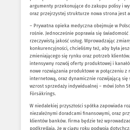
argumenty przekonujące do zakupu polisy i wybo
oraz przejrzystej strukturze nowa strona jest 
– Prywatna opieka medyczna obejmuje w Polsce 
rośnie. Jednocześnie poprawia się świadomość 
rzeczywistą jakość usług. Wprowadzając zmiany
konkurencyjności, chcieliśmy też, aby była je
zmieniającego się rynku oraz potrzeb klientów
intensywny rozwój oferty produktowej i kanałó
nowe rozwiązania produktowe w połączeniu z n
internetową, oraz dynamicznie rozwijającą się
wzrost sprzedaży indywidualnej – mówi John S
Försäkrings.
W niedalekiej przyszłości spółka zapowiada ro
niezależnymi doradcami finansowymi, oraz pr
klientów banków. Firma będzie też wprowadzać 
podkreślają, że w ciągu roku podwoją dotychc