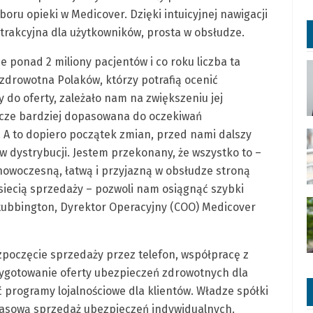
ru opieki w Medicover. Dzięki intuicyjnej nawigacji
atrakcyjna dla użytkowników, prosta w obsłudze.
ponad 2 miliony pacjentów i co roku liczba ta
zdrowotna Polaków, którzy potrafią ocenić
 do oferty, zależało nam na zwiększeniu jej
szcze bardziej dopasowana do oczekiwań
. A to dopiero początek zmian, przed nami dalszy
w dystrybucji. Jestem przekonany, że wszystko to –
owoczesną, łatwą i przyjazną w obsłudze stroną
 siecią sprzedaży – pozwoli nam osiągnąć szybki
tubbington, Dyrektor Operacyjny (COO) Medicover
zpoczęcie sprzedaży przez telefon, współpracę z
zygotowanie oferty ubezpieczeń zdrowotnych dla
programy lojalnościowe dla klientów. Władze spółki
zasową sprzedaż ubezpieczeń indywidualnych.