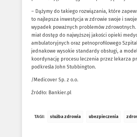
– Dążymy do takiego rozwiązania, które zapewn
to najlepsza inwestycja w zdrowie swoje i swo
wypadek poważnych problemów zdrowotnych. Kl
miał dostęp do najwyższej jakości opieki medy
ambulatoryjnych oraz pełnoprofilowego Szpita
jednakowe wysokie standardy obsługi, a model 
koordynację procesu leczenia przez lekarza p
podkreśla John Stubbington.
/Medicover Sp. z o.o.
Źródło: Bankier.pl
TAGI:
służba zdrowia
ubezpieczenia
zdro