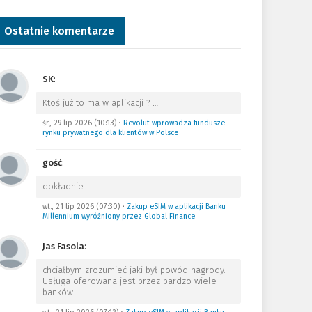
Ostatnie komentarze
SK
:
Ktoś już to ma w aplikacji ?
…
śr., 29 lip 2026 (10:13)
•
Revolut wprowadza fundusze
rynku prywatnego dla klientów w Polsce
gość
:
dokładnie
…
wt., 21 lip 2026 (07:30)
•
Zakup eSIM w aplikacji Banku
Millennium wyróżniony przez Global Finance
Jas Fasola
:
chciałbym zrozumieć jaki był powód nagrody.
Usługa oferowana jest przez bardzo wiele
banków.
…