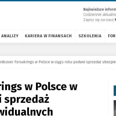
Najświeższe inform
Codziennie aktualn
Zapisz się na nasz
ANALIZY
KARIERA W FINANSACH
SZKOLENIA
FO
dicover Forsakrings w Polsce w ciągu roku podwoi sprzedaż ubezpie
ings w Polsce w
i sprzedaż
widualnych