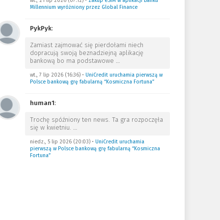
wt., 21 lip 2026 (07:12)
•
Zakup eSIM w aplikacji Banku
Millennium wyróżniony przez Global Finance
PykPyk
:
Zamiast zajmować się pierdołami niech
dopracują swoją beznadziejną aplikację
bankową bo ma podstawowe
…
wt., 7 lip 2026 (16:36)
•
UniCredit uruchamia pierwszą w
Polsce bankową grę fabularną “Kosmiczna Fortuna”
human1
:
Trochę spóźniony ten news. Ta gra rozpoczęła
się w kwietniu.
…
niedz., 5 lip 2026 (20:03)
•
UniCredit uruchamia
pierwszą w Polsce bankową grę fabularną “Kosmiczna
Fortuna”