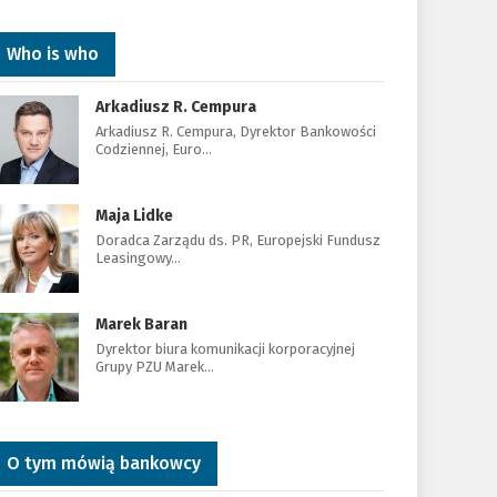
Who is who
Arkadiusz R. Cempura
Arkadiusz R. Cempura, Dyrektor Bankowości
Codziennej, Euro…
Maja Lidke
Doradca Zarządu ds. PR, Europejski Fundusz
Leasingowy…
Marek Baran
Dyrektor biura komunikacji korporacyjnej
Grupy PZU Marek…
O tym mówią bankowcy