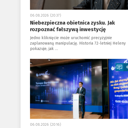
06.08.2026 (20:37)
Niebezpieczna obietnica zysku. Jak
rozpoznać fałszywą inwestycję
Jedno kliknięcie może uruchomić precyzyjnie
zaplanowaną manipulację. Historia 72-letniej Heleny
pokazuje, jak …
a
06.08.2026 (20:16)