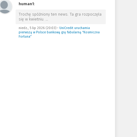
human1
:
Trochę spóźniony ten news. Ta gra rozpoczęła
się w kwietniu.
…
niedz., 5 lip 2026 (20:03)
•
UniCredit uruchamia
pierwszą w Polsce bankową grę fabularną “Kosmiczna
Fortuna”