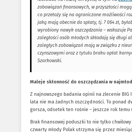
zobowiązań finansowych, w przyszłości mogą
co przełoży się na ograniczone możliwości r
jaką mają obecnie do spłaty, tj. 7 064 zł, był
wyrobiony nawyk oszczędzania – wskazuje Paw
zaległości osób młodych składają się długi a
zaległych zobowiązań mają w związku z nie
czynszowymi oraz z tytułu braku opłat karny
Szarkowski.
Maleje skłonność do oszczędzania w najmło
Z najnowszego badania opinii na zlecenie BIG I
lata nie ma żadnych oszczędności. To ponad dwa
gorsza, odsetek ten rośnie – jeszcze rok temu 
Brak finansowej poduszki to nie tylko chwilowy
czwarty młody Polak utrzyma się przez miesiąc