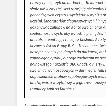
czarny rynek, czyli do darknetu,. To interneto
skalę niż w zwykłej sieci rozwijają nielegal
pochodzących często z wycieków w wyniku pr
uczelni, laboratoriów diagnostycznych i innyc
dokonywać zakupów na konto swoich ofiar al
społecznościowych, aby wyłudzić pieniądze. 
ale także reputację i relacje z bliskimi. A to 
bezpieczeństwa Grupy BIK. – Trzeba mieć świ
naszych osobistych danych do darknetu, może
zapobiegać ryzyku, dlatego zachęcam wszystk
najnowszego narzędzia BIK. Chodzi o Alerty
swoich danych osobowych w darknecie. Taki j
odpowiednich kroków zapobiegawczych wskazu
alertu, warto wczytać się w jego treść i zas
tłumaczy Andrzej Karpiński.
Bezpieczeństwo finansowe młodych osób jest