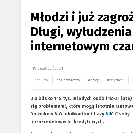
Młodzi i już zagro
Długi, wyłudzenia
internetowym cza
18.08.2025 (07:21)
Bezpieczeństwo
Kredyty
B
Dla blisko 118 tys. młodych osób (18-24 lat
się problemami, które mogą istotnie rzutować
Dłużników BIG InfoMonitor i bazy
BIK
. Osoby 
pozakredytowych i kredytowych.