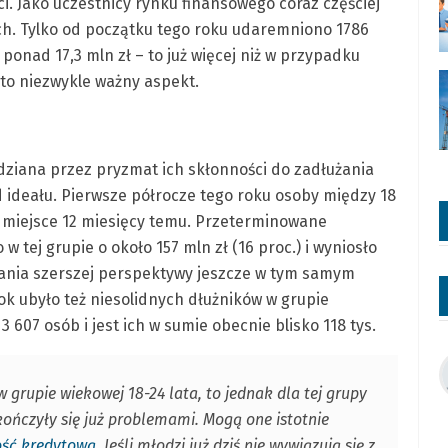
. Jako uczestnicy rynku finansowego coraz częściej
ch. Tylko od początku tego roku udaremniono 1786
onad 17,3 mln zł – to już więcej niż w przypadku
to niezwykle ważny aspekt.
dziana przez pryzmat ich skłonności do zadłużania
od ideału. Pierwsze półrocze tego roku osoby między 18
to miejsce 12 miesięcy temu. Przeterminowane
 tej grupie o około 157 mln zł (16 proc.) i wyniosło
azania szerszej perspektywy jeszcze w tym samym
rok ubyło też niesolidnych dłużników w grupie
 607 osób i jest ich w sumie obecnie blisko 118 tys.
 grupie wiekowej 18-24 lata, to jednak dla tej grupy
ończyły się już problemami. Mogą one istotnie
ość kredytową
. Jeśli młodzi już dziś nie wywiązują się z