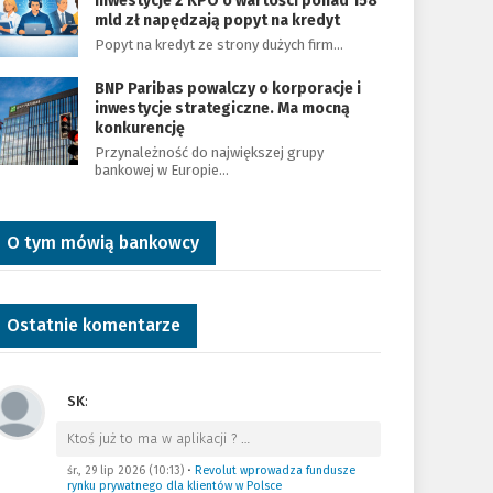
Inwestycje z KPO o wartości ponad 158
mld zł napędzają popyt na kredyt
Popyt na kredyt ze strony dużych firm…
BNP Paribas powalczy o korporacje i
inwestycje strategiczne. Ma mocną
konkurencję
Przynależność do największej grupy
bankowej w Europie…
O tym mówią bankowcy
Ostatnie komentarze
SK
:
Ktoś już to ma w aplikacji ?
…
śr., 29 lip 2026 (10:13)
•
Revolut wprowadza fundusze
rynku prywatnego dla klientów w Polsce