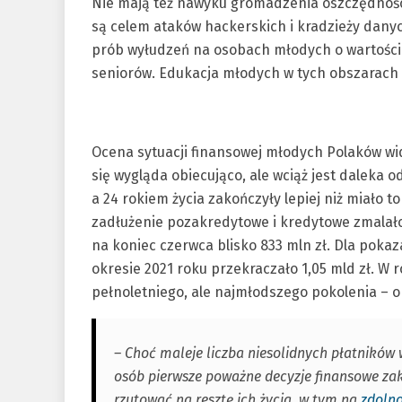
Nie mają też nawyku gromadzenia oszczędności
są celem ataków hackerskich i kradzieży dany
prób wyłudzeń na osobach młodych o wartości p
seniorów. Edukacja młodych w tych obszarach 
Ocena sytuacji finansowej młodych Polaków wi
się wygląda obiecująco, ale wciąż jest daleka 
a 24 rokiem życia zakończyły lepiej niż miało 
zadłużenie pozakredytowe i kredytowe zmalało w
na koniec czerwca blisko 833 mln zł. Dla pok
okresie 2021 roku przekraczało 1,05 mld zł. W 
pełnoletniego, ale najmłodszego pokolenia – o 3
– Choć maleje liczba niesolidnych płatników w
osób pierwsze poważne decyzje finansowe zak
rzutować na resztę ich życia, w tym na
zdoln