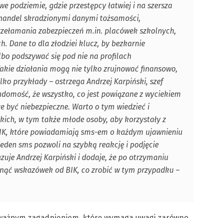
we podziemie, gdzie przestępcy łatwiej i na szersza
ny handel skradzionymi danymi tożsamości,
zełamania zabezpieczeń m.in. placówek szkolnych,
h. Dane to dla złodziei klucz, by bezkarnie
bo podszywać się pod nie na profilach
Takie działania mogą nie tylko zrujnować finansowo,
tylko przykłady – ostrzega Andrzej Karpiński, szef
adomość, że wszystko, co jest powiązane z wyciekiem
 być niebezpieczne. Warto o tym wiedzieć i
ich, w tym także młode osoby, aby korzystały z
 BIK, które powiadamiają sms-em o każdym ujawnieniu
eden sms pozwoli na szybką reakcję i podjęcie
je Andrzej Karpiński i dodaje, że po otrzymaniu
ięgnąć wskazówek od BIK, co zrobić w tym przypadku –
 ważnym zagadnieniem, które wymaga uwagi zarówno