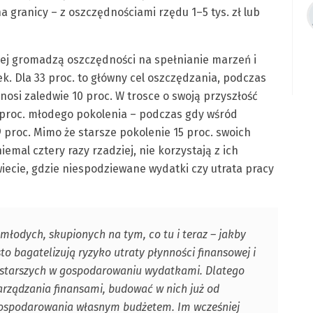
 granicy – z oszczędnościami rzędu 1–5 tys. zł lub
iej gromadzą oszczędności na spełnianie marzeń i
ek. Dla 33 proc. to główny cel oszczędzania, podczas
osi zaledwie 10 proc. W trosce o swoją przyszłość
 proc. młodego pokolenia – podczas gdy wśród
9 proc. Mimo że starsze pokolenie 15 proc. swoich
iemal cztery razy rzadziej, nie korzystają z ich
iecie, gdzie niespodziewane wydatki czy utrata pracy
 młodych, skupionych na tym, co tu i teraz – jakby
to bagatelizują ryzyko utraty płynności finansowej i
ń starszych w gospodarowaniu wydatkami. Dlatego
zarządzania finansami, budować w nich już od
gospodarowania własnym budżetem. Im wcześniej