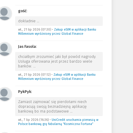
gość
:
dokładnie
…
wt., 21 lip 2026 (07:30)
•
Zakup eSIM w aplikacji Banku
Millennium wyróżniony przez Global Finance
Jas Fasola
:
chciałbym zrozumieć jaki był powód nagrody.
Usługa oferowana jest przez bardzo wiele
banków.
…
wt., 21 lip 2026 (07:12)
•
Zakup eSIM w aplikacji Banku
Millennium wyróżniony przez Global Finance
PykPyk
:
Zamiast zajmować się pierdołami niech
dopracują swoją beznadziejną aplikację
bankową bo ma podstawowe
…
wt., 7 lip 2026 (16:36)
•
UniCredit uruchamia pierwszą w
Polsce bankową grę fabularną “Kosmiczna Fortuna”