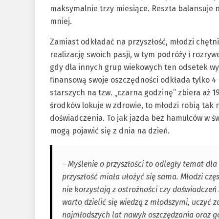
maksymalnie trzy miesiące. Reszta balansuje na
mniej.
Zamiast odkładać na przyszłość, młodzi chętn
realizację swoich pasji, w tym podróży i rozryw
gdy dla innych grup wiekowych ten odsetek wyn
finansową swoje oszczędności odkłada tylko 4
starszych na tzw. „czarna godzinę” zbiera aż 1
środków lokuje w zdrowie, to młodzi robią tak n
doświadczenia. To jak jazda bez hamulców w św
mogą pojawić się z dnia na dzień.
– Myślenie o przyszłości to odległy temat dla
przyszłość miała ułożyć się sama. Młodzi częs
nie korzystają z ostrożności czy doświadcze
warto dzielić się wiedzą z młodszymi, uczyć 
najmłodszych lat nawyk oszczędzania oraz 