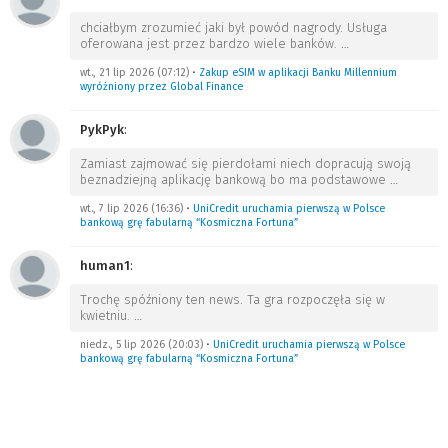
chciałbym zrozumieć jaki był powód nagrody. Usługa
oferowana jest przez bardzo wiele banków.
…
wt., 21 lip 2026 (07:12)
•
Zakup eSIM w aplikacji Banku Millennium
wyróżniony przez Global Finance
PykPyk
:
Zamiast zajmować się pierdołami niech dopracują swoją
beznadziejną aplikację bankową bo ma podstawowe
…
wt., 7 lip 2026 (16:36)
•
UniCredit uruchamia pierwszą w Polsce
bankową grę fabularną “Kosmiczna Fortuna”
human1
:
Trochę spóźniony ten news. Ta gra rozpoczęła się w
kwietniu.
…
niedz., 5 lip 2026 (20:03)
•
UniCredit uruchamia pierwszą w Polsce
bankową grę fabularną “Kosmiczna Fortuna”