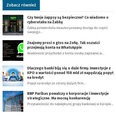
Zobacz również
Czy twoje żappsy są bezpieczne? Co wiadomo o
cyberataku na Żabkę
Żabka potwierdziła nieautoryzowany dostęp do części
swojego…
Znajomy prosi o głos na Zofię. Tak oszuści
przejmują konta na WhatsAppie
Wiadomość przychodzi z konta osoby zapisanej w…
Dlaczego banki biją się o duże firmy. Inwestycje z
KPO o wartości ponad 158 mld zł napędzają popyt
na kredyt
Popyt na kredyt ze strony dużych firm…
BNP Paribas powalczy o korporacje i inwestycje
strategiczne. Ma mocną konkurencję
Przynależność do największej grupy bankowej w Europie…