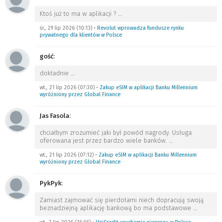
Ktoś już to ma w aplikacji ?
…
śr., 29 lip 2026 (10:13)
•
Revolut wprowadza fundusze rynku
prywatnego dla klientów w Polsce
gość
:
dokładnie
…
wt., 21 lip 2026 (07:30)
•
Zakup eSIM w aplikacji Banku Millennium
wyróżniony przez Global Finance
Jas Fasola
:
chciałbym zrozumieć jaki był powód nagrody. Usługa
oferowana jest przez bardzo wiele banków.
…
wt., 21 lip 2026 (07:12)
•
Zakup eSIM w aplikacji Banku Millennium
wyróżniony przez Global Finance
PykPyk
:
Zamiast zajmować się pierdołami niech dopracują swoją
beznadziejną aplikację bankową bo ma podstawowe
…