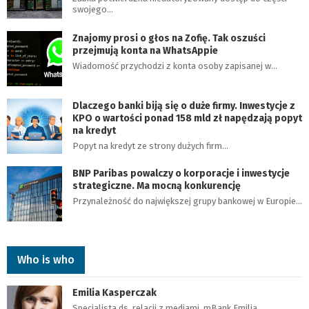
swojego…
Znajomy prosi o głos na Zofię. Tak oszuści
przejmują konta na WhatsAppie
Wiadomość przychodzi z konta osoby zapisanej w…
Dlaczego banki biją się o duże firmy. Inwestycje z
KPO o wartości ponad 158 mld zł napędzają popyt
na kredyt
Popyt na kredyt ze strony dużych firm…
BNP Paribas powalczy o korporacje i inwestycje
strategiczne. Ma mocną konkurencję
Przynależność do największej grupy bankowej w Europie…
Who is who
Emilia Kasperczak
Specjalista ds. relacji z mediami, mBank Emilia…