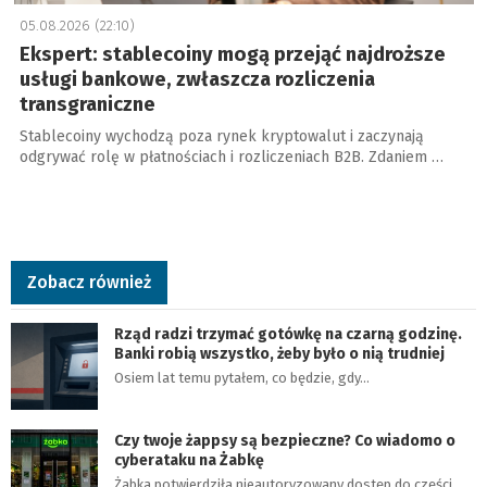
05.08.2026 (22:10)
Ekspert: stablecoiny mogą przejąć najdroższe
usługi bankowe, zwłaszcza rozliczenia
transgraniczne
Stablecoiny wychodzą poza rynek kryptowalut i zaczynają
odgrywać rolę w płatnościach i rozliczeniach B2B. Zdaniem …
Zobacz również
Rząd radzi trzymać gotówkę na czarną godzinę.
Banki robią wszystko, żeby było o nią trudniej
Osiem lat temu pytałem, co będzie, gdy…
Czy twoje żappsy są bezpieczne? Co wiadomo o
cyberataku na Żabkę
Żabka potwierdziła nieautoryzowany dostęp do części