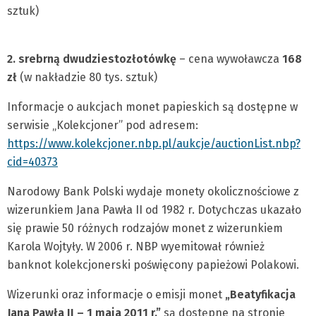
sztuk)
2. srebrną dwudziestozłotówkę
– cena wywoławcza
168
zł
(w nakładzie 80 tys. sztuk)
Informacje o aukcjach monet papieskich są dostępne w
serwisie „Kolekcjoner” pod adresem:
https://www.kolekcjoner.nbp.pl/aukcje/auctionList.nbp?
cid=40373
Narodowy Bank Polski wydaje monety okolicznościowe z
wizerunkiem Jana Pawła II od 1982 r. Dotychczas ukazało
się prawie 50 różnych rodzajów monet z wizerunkiem
Karola Wojtyły. W 2006 r. NBP wyemitował również
banknot kolekcjonerski poświęcony papieżowi Polakowi.
Wizerunki oraz informacje o emisji monet
„Beatyfikacja
Jana Pawła II – 1 maja 2011 r.”
są dostępne na stronie