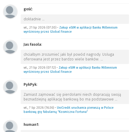
gość
:
dokładnie
…
wt., 21 lip 2026 (07:30)
•
Zakup eSIM w aplikacji Banku Millennium
wyróżniony przez Global Finance
Jas Fasola
:
chciałbym zrozumieć jaki był powód nagrody. Usługa
oferowana jest przez bardzo wiele banków.
…
wt., 21 lip 2026 (07:12)
•
Zakup eSIM w aplikacji Banku Millennium
wyróżniony przez Global Finance
PykPyk
:
Zamiast zajmować się pierdołami niech dopracują swoją
beznadziejną aplikację bankową bo ma podstawowe
…
wt., 7 lip 2026 (16:36)
•
UniCredit uruchamia pierwszą w Polsce
bankową grę fabularną “Kosmiczna Fortuna”
human1
: