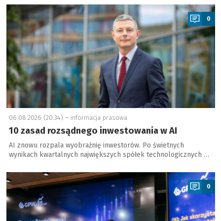
a
0
06.08.2026 (20:34) –
informacja prasowa
10 zasad rozsądnego inwestowania w AI
AI znowu rozpala wyobraźnię inwestorów. Po świetnych
wynikach kwartalnych największych spółek technologicznych …
a
0