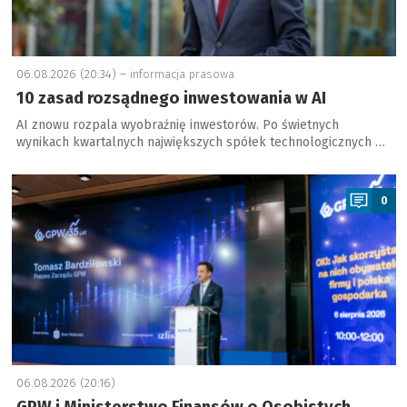
06.08.2026 (20:34) –
informacja prasowa
10 zasad rozsądnego inwestowania w AI
AI znowu rozpala wyobraźnię inwestorów. Po świetnych
wynikach kwartalnych największych spółek technologicznych …
a
0
06.08.2026 (20:16)
GPW i Ministerstwo Finansów o Osobistych