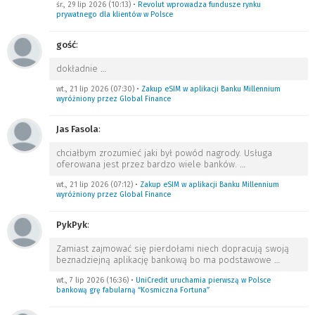
śr., 29 lip 2026 (10:13)
•
Revolut wprowadza fundusze rynku
prywatnego dla klientów w Polsce
gość
:
dokładnie
…
wt., 21 lip 2026 (07:30)
•
Zakup eSIM w aplikacji Banku Millennium
wyróżniony przez Global Finance
Jas Fasola
:
chciałbym zrozumieć jaki był powód nagrody. Usługa
oferowana jest przez bardzo wiele banków.
…
wt., 21 lip 2026 (07:12)
•
Zakup eSIM w aplikacji Banku Millennium
wyróżniony przez Global Finance
PykPyk
:
Zamiast zajmować się pierdołami niech dopracują swoją
beznadziejną aplikację bankową bo ma podstawowe
…
wt., 7 lip 2026 (16:36)
•
UniCredit uruchamia pierwszą w Polsce
bankową grę fabularną “Kosmiczna Fortuna”