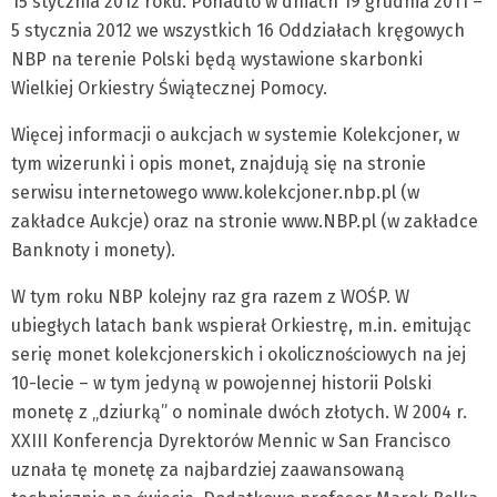
15 stycznia 2012 roku. Ponadto w dniach 19 grudnia 2011 –
5 stycznia 2012 we wszystkich 16 Oddziałach kręgowych
NBP na terenie Polski będą wystawione skarbonki
Wielkiej Orkiestry Świątecznej Pomocy.
Więcej informacji o aukcjach w systemie Kolekcjoner, w
tym wizerunki i opis monet, znajdują się na stronie
serwisu internetowego www.kolekcjoner.nbp.pl (w
zakładce Aukcje) oraz na stronie www.NBP.pl (w zakładce
Banknoty i monety).
W tym roku NBP kolejny raz gra razem z WOŚP. W
ubiegłych latach bank wspierał Orkiestrę, m.in. emitując
serię monet kolekcjonerskich i okolicznościowych na jej
10-lecie – w tym jedyną w powojennej historii Polski
monetę z „dziurką” o nominale dwóch złotych. W 2004 r.
XXIII Konferencja Dyrektorów Mennic w San Francisco
uznała tę monetę za najbardziej zaawansowaną