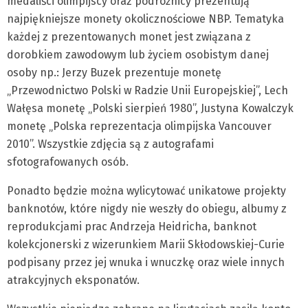
medaliści olimpijscy oraz podróżnicy prezentują
najpiękniejsze monety okolicznościowe NBP. Tematyka
każdej z prezentowanych monet jest związana z
dorobkiem zawodowym lub życiem osobistym danej
osoby np.: Jerzy Buzek prezentuje monetę
„Przewodnictwo Polski w Radzie Unii Europejskiej”, Lech
Wałęsa monetę „Polski sierpień 1980”, Justyna Kowalczyk
monetę „Polska reprezentacja olimpijska Vancouver
2010”. Wszystkie zdjęcia są z autografami
sfotografowanych osób.
Ponadto będzie można wylicytować unikatowe projekty
banknotów, które nigdy nie weszły do obiegu, albumy z
reprodukcjami prac Andrzeja Heidricha, banknot
kolekcjonerski z wizerunkiem Marii Skłodowskiej-Curie
podpisany przez jej wnuka i wnuczkę oraz wiele innych
atrakcyjnych eksponatów.