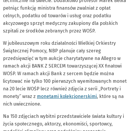
technicznie na świecie. Dodatkowo profesor Marek Belka
pełniąc funkcję ministra finansów zwalniał z opłat
celnych, podatku od towarów i usług oraz podatku
akcyzowego sprzęt medyczny zakupiony dla polskich
szpitali ze środków zebranych przez WOŚP.
W jubileuszowym roku działalności Wielkiej Orkiestry
Świątecznej Pomocy, NBP planuje cały szereg
przedsięwzięć w tym aukcje charytatywne na Allegro w
ramach akcji BANK Z SERCEM towarzyszącej XX finałowi
WOŚP. W ramach akcji Bank z sercem będzie można
licytować nie tylko 100 pierwszych wyemitowanych monet
na 20 lecie WOŚP lecz również zdjęcia z serii „Portrety i
monety” wraz z
monetami kolekcjonerskimi
, które są na
nich uwiecznione.
Na 150 zdjęciach wybitni przedstawiciele świata kultury i
życia społecznego, aktorzy, ekonomiści, sportowcy,