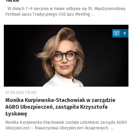
W dniach 7–9 sierpnia w Iławie odbywa się 55. Międzynarodowy
Festiwal Jazzu Tradycyjnego Old Jazz Meeting …
a
0
07.08.2026 (13:28)
Monika Kurpiewska-Stachowiak w zarządzie
AGRO Ubezpieczeń, zastąpiła Krzysztofa
Łyskawę
Monika Kurpiewska-Stachowiak została członkiem zarządu AGRO
Ubezpieczeń – Towarzystwa Ubezpieczeń Wzajemnych. …