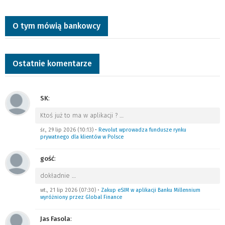
O tym mówią bankowcy
Ostatnie komentarze
SK
:
Ktoś już to ma w aplikacji ?
…
śr., 29 lip 2026 (10:13)
•
Revolut wprowadza fundusze rynku
prywatnego dla klientów w Polsce
gość
:
dokładnie
…
wt., 21 lip 2026 (07:30)
•
Zakup eSIM w aplikacji Banku Millennium
wyróżniony przez Global Finance
Jas Fasola
: