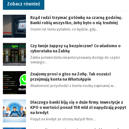
Zobacz również
Rząd radzi trzymać gotówkę na czarną godzinę.
Banki robią wszystko, żeby było o nią trudniej
Osiem lat temu pytałem, co będzie, gdy…
Czy twoje żappsy są bezpieczne? Co wiadomo o
cyberataku na Żabkę
Żabka potwierdziła nieautoryzowany dostęp do części
swojego…
Znajomy prosi o głos na Zofię. Tak oszuści
przejmują konta na WhatsAppie
Wiadomość przychodzi z konta osoby zapisanej w…
Dlaczego banki biją się o duże firmy. Inwestycje z
KPO o wartości ponad 158 mld zł napędzają popyt
na kredyt
Popyt na kredyt ze strony dużych firm…