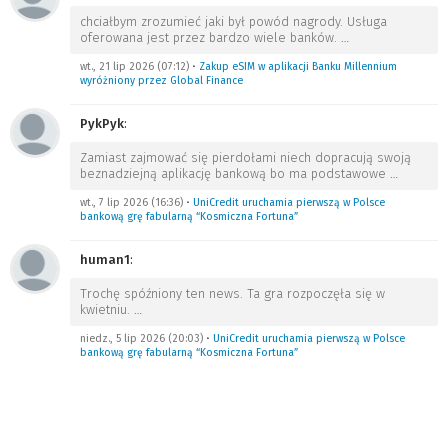
chciałbym zrozumieć jaki był powód nagrody. Usługa
oferowana jest przez bardzo wiele banków.
…
wt., 21 lip 2026 (07:12)
•
Zakup eSIM w aplikacji Banku Millennium
wyróżniony przez Global Finance
PykPyk
:
Zamiast zajmować się pierdołami niech dopracują swoją
beznadziejną aplikację bankową bo ma podstawowe
…
wt., 7 lip 2026 (16:36)
•
UniCredit uruchamia pierwszą w Polsce
bankową grę fabularną “Kosmiczna Fortuna”
human1
:
Trochę spóźniony ten news. Ta gra rozpoczęła się w
kwietniu.
…
niedz., 5 lip 2026 (20:03)
•
UniCredit uruchamia pierwszą w Polsce
bankową grę fabularną “Kosmiczna Fortuna”