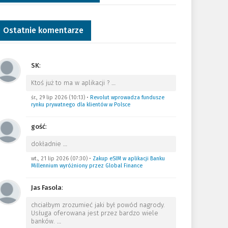
Ostatnie komentarze
SK
:
Ktoś już to ma w aplikacji ?
…
śr., 29 lip 2026 (10:13)
•
Revolut wprowadza fundusze
rynku prywatnego dla klientów w Polsce
gość
:
dokładnie
…
wt., 21 lip 2026 (07:30)
•
Zakup eSIM w aplikacji Banku
Millennium wyróżniony przez Global Finance
Jas Fasola
:
chciałbym zrozumieć jaki był powód nagrody.
Usługa oferowana jest przez bardzo wiele
banków.
…