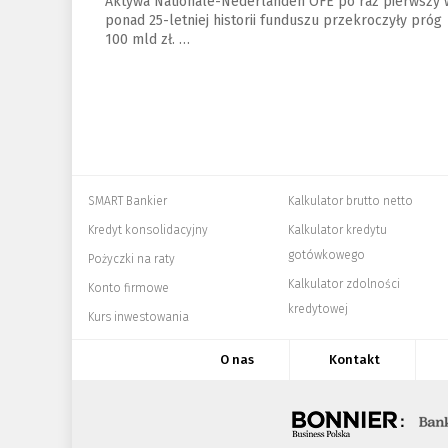
Aktywa Nationale-Nederlanden OFE po raz pierwszy 
ponad 25-letniej historii funduszu przekroczyły próg
100 mld zł. …
SMART Bankier
Kalkulator brutto netto
Kredyt konsolidacyjny
Kalkulator kredytu
gotówkowego
Pożyczki na raty
Kalkulator zdolności
Konto firmowe
kredytowej
Kurs inwestowania
O nas
Kontakt