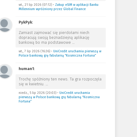
wt., 21 lip 2026 (07:12)
•
Zakup eSIM w aplikacji Banku
Millennium wyróżniony przez Global Finance
PykPyk
:
Zamiast zajmować się pierdołami niech
dopracują swoją beznadziejną aplikację
bankową bo ma podstawowe
…
wt., 7 lip 2026 (16:36)
•
UniCredit uruchamia pierwszą w
Polsce bankową grę fabularną “Kosmiczna Fortuna”
human1
:
Trochę spóźniony ten news. Ta gra rozpoczęła
się w kwietniu.
…
niedz., 5 lip 2026 (20:03)
•
UniCredit uruchamia
pierwszą w Polsce bankową grę fabularną “Kosmiczna
Fortuna”