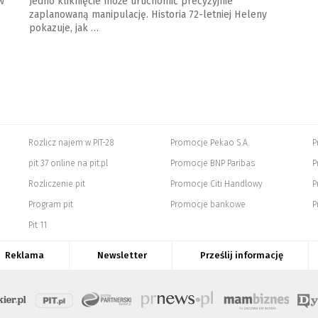
w
Jedno kliknięcie może uruchomić precyzyjnie
zaplanowaną manipulację. Historia 72-letniej Heleny
pokazuje, jak …
Rozlicz najem w PIT-28
Promocje Pekao S.A.
P
pit 37 online na pit.pl
Promocje BNP Paribas
P
Rozliczenie pit
Promocje Citi Handlowy
P
Program pit
Promocje bankowe
P
Pit 11
Reklama
Newsletter
Prześlij informację