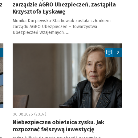
z
zarządzie AGRO Ubezpieczeń, zastąpiła
Krzysztofa Łyskawę
Monika Kurpiewska-Stachowiak została członkiem
zarządu AGRO Ubezpieczeń – Towarzystwa
Ubezpieczeń Wzajemnych. …
a
0
0
06.08.2026 (20:37)
Niebezpieczna obietnica zysku. Jak
rozpoznać fałszywą inwestycję