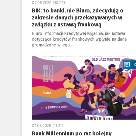
09.08.2026 (10:07)
BIK: to banki, nie Biuro, zdecydują o
zakresie danych przekazywanych w
związku z ustawą frankową
Biuro Informacji Kredytowej wyjaśnia, jak ustawa
dotycząca kredytów frankowych wpłynie na dane
gromadzone w jego …
a
07.08.2026 (13:31)
Bank Millennium po raz kolejny