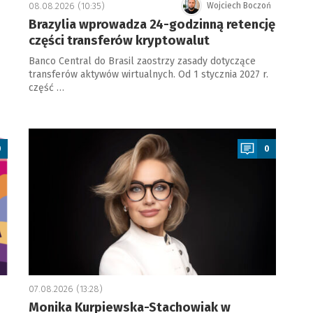
08.08.2026 (10:35)
Wojciech Boczoń
Brazylia wprowadza 24-godzinną retencję
części transferów kryptowalut
Banco Central do Brasil zaostrzy zasady dotyczące
transferów aktywów wirtualnych. Od 1 stycznia 2027 r.
część …
a
0
0
07.08.2026 (13:28)
Monika Kurpiewska-Stachowiak w