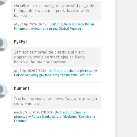
chciałbym zrozumieć jaki był powód nagrody.
Usługa oferowana jest przez bardzo wiele
banków.
…
wt., 21 lip 2026 (07:12)
•
Zakup eSIM w aplikacji Banku
Millennium wyróżniony przez Global Finance
PykPyk
:
Zamiast zajmować się pierdołami niech
dopracują swoją beznadziejną aplikację
bankową bo ma podstawowe
…
wt., 7 lip 2026 (16:36)
•
UniCredit uruchamia pierwszą w
Polsce bankową grę fabularną “Kosmiczna Fortuna”
human1
:
Trochę spóźniony ten news. Ta gra rozpoczęła
się w kwietniu.
…
niedz., 5 lip 2026 (20:03)
•
UniCredit uruchamia
pierwszą w Polsce bankową grę fabularną “Kosmiczna
Fortuna”