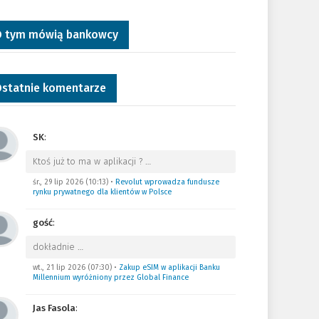
 tym mówią bankowcy
statnie komentarze
SK
:
Ktoś już to ma w aplikacji ?
…
śr., 29 lip 2026 (10:13)
•
Revolut wprowadza fundusze
rynku prywatnego dla klientów w Polsce
gość
:
dokładnie
…
wt., 21 lip 2026 (07:30)
•
Zakup eSIM w aplikacji Banku
Millennium wyróżniony przez Global Finance
Jas Fasola
: