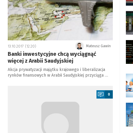
13.10.2017 (12:20)
Mateusz Gawin
Banki inwestycyjne chcą wyciągnąć
więcej z Arabii Saudyjskiej
Akcja prywatyzacji majątku krajowego i liberalizacja
rynków finansowych w Arabii Saudyjskiej przyciąga …
a
0