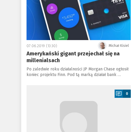
07.06.2019 (13:30)
Michał Kisiel
Amerykański gigant przejechał się na
millenialsach
Po zaledwie roku działalności JP Morgan Chase ogłosił
koniec projektu Finn. Pod tą marką działał bank …
a
0