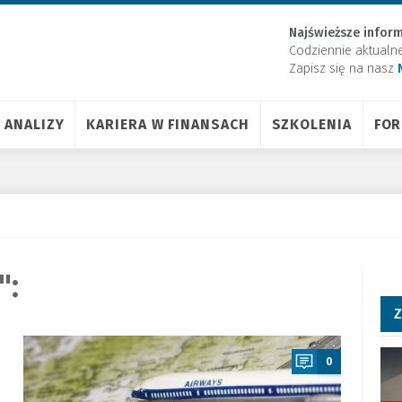
Najświeższe inform
Codziennie aktualn
Zapisz się na nasz
ANALIZY
KARIERA W FINANSACH
SZKOLENIA
FO
":
Z
a
0