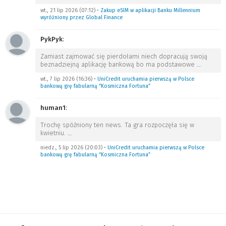
wt., 21 lip 2026 (07:12)
•
Zakup eSIM w aplikacji Banku Millennium
wyróżniony przez Global Finance
PykPyk
:
Zamiast zajmować się pierdołami niech dopracują swoją
beznadziejną aplikację bankową bo ma podstawowe
…
wt., 7 lip 2026 (16:36)
•
UniCredit uruchamia pierwszą w Polsce
bankową grę fabularną “Kosmiczna Fortuna”
human1
:
Trochę spóźniony ten news. Ta gra rozpoczęła się w
kwietniu.
…
niedz., 5 lip 2026 (20:03)
•
UniCredit uruchamia pierwszą w Polsce
bankową grę fabularną “Kosmiczna Fortuna”