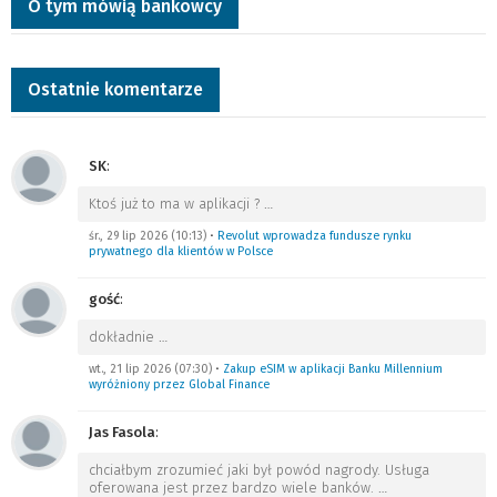
O tym mówią bankowcy
Ostatnie komentarze
SK
:
Ktoś już to ma w aplikacji ?
…
śr., 29 lip 2026 (10:13)
•
Revolut wprowadza fundusze rynku
prywatnego dla klientów w Polsce
gość
:
dokładnie
…
wt., 21 lip 2026 (07:30)
•
Zakup eSIM w aplikacji Banku Millennium
wyróżniony przez Global Finance
Jas Fasola
:
chciałbym zrozumieć jaki był powód nagrody. Usługa
oferowana jest przez bardzo wiele banków.
…