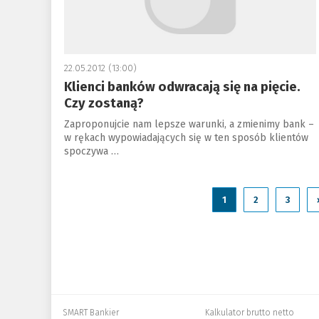
22.05.2012 (13:00)
Klienci banków odwracają się na pięcie.
Czy zostaną?
Zaproponujcie nam lepsze warunki, a zmienimy bank –
w rękach wypowiadających się w ten sposób klientów
spoczywa …
1
2
3
SMART Bankier
Kalkulator brutto netto