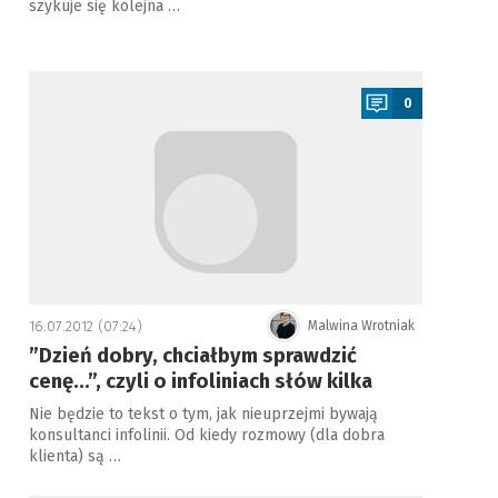
szykuje się kolejna …
a
0
16.07.2012 (07:24)
Malwina Wrotniak
”Dzień dobry, chciałbym sprawdzić
cenę…”, czyli o infoliniach słów kilka
Nie będzie to tekst o tym, jak nieuprzejmi bywają
konsultanci infolinii. Od kiedy rozmowy (dla dobra
klienta) są …
a