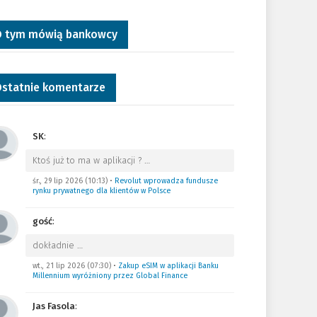
 tym mówią bankowcy
statnie komentarze
SK
:
Ktoś już to ma w aplikacji ?
…
śr., 29 lip 2026 (10:13)
•
Revolut wprowadza fundusze
rynku prywatnego dla klientów w Polsce
gość
:
dokładnie
…
wt., 21 lip 2026 (07:30)
•
Zakup eSIM w aplikacji Banku
Millennium wyróżniony przez Global Finance
Jas Fasola
: