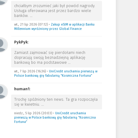
chciałbym zrozumieć jaki był powód nagrody.
Usługa oferowana jest przez bardzo wiele
banków.
…
wt., 21 lip 2026 (07:12)
•
Zakup eSIM w aplikacji Banku
Millennium wyróżniony przez Global Finance
PykPyk
:
Zamiast zajmować się pierdołami niech
dopracują swoją beznadziejną aplikację
bankową bo ma podstawowe
…
wt., 7 lip 2026 (16:36)
•
UniCredit uruchamia pierwszą w
Polsce bankową grę fabularną “Kosmiczna Fortuna”
human1
:
Trochę spóźniony ten news. Ta gra rozpoczęła
się w kwietniu.
…
niedz., 5 lip 2026 (20:03)
•
UniCredit uruchamia
pierwszą w Polsce bankową grę fabularną “Kosmiczna
Fortuna”