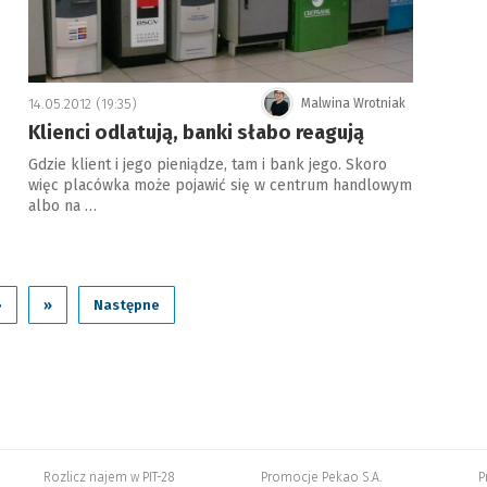
14.05.2012 (19:35)
Malwina Wrotniak
Klienci odlatują, banki słabo reagują
Gdzie klient i jego pieniądze, tam i bank jego. Skoro
więc placówka może pojawić się w centrum handlowym
albo na …
›
»
Następne
Rozlicz najem w PIT-28
Promocje Pekao S.A.
P