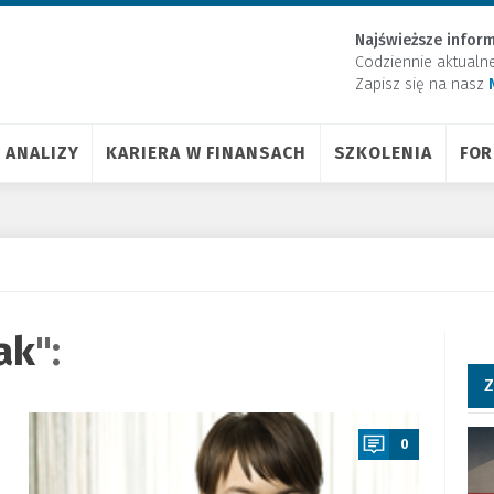
Najświeższe inform
Codziennie aktualn
Zapisz się na nasz
ANALIZY
KARIERA W FINANSACH
SZKOLENIA
FO
ak
":
Z
a
0