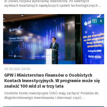
AI znowu rozpala wyobraźnię inwestorów. Po świetnych
wynikach kwartalnych największych spółek technologicznych …
a
0
06.08.2026 (20:16)
GPW i Ministerstwo Finansów o Osobistych
Kontach Inwestycyjnych. W programie może się
znaleźć 100 mld zł w trzy lata
Osobiste Konta Inwestycyjne (OKI) mają zachęcić Polaków do
długoterminowego inwestowania i skierować część …
a