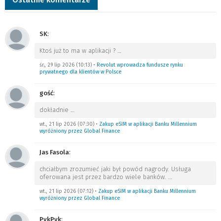
SK
:
Ktoś już to ma w aplikacji ?
…
śr., 29 lip 2026 (10:13)
•
Revolut wprowadza fundusze rynku
prywatnego dla klientów w Polsce
gość
:
dokładnie
…
wt., 21 lip 2026 (07:30)
•
Zakup eSIM w aplikacji Banku Millennium
wyróżniony przez Global Finance
Jas Fasola
:
chciałbym zrozumieć jaki był powód nagrody. Usługa
oferowana jest przez bardzo wiele banków.
…
wt., 21 lip 2026 (07:12)
•
Zakup eSIM w aplikacji Banku Millennium
wyróżniony przez Global Finance
PykPyk
: