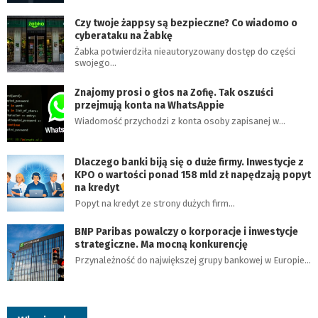
Czy twoje żappsy są bezpieczne? Co wiadomo o
cyberataku na Żabkę
Żabka potwierdziła nieautoryzowany dostęp do części
swojego…
Znajomy prosi o głos na Zofię. Tak oszuści
przejmują konta na WhatsAppie
Wiadomość przychodzi z konta osoby zapisanej w…
Dlaczego banki biją się o duże firmy. Inwestycje z
KPO o wartości ponad 158 mld zł napędzają popyt
na kredyt
Popyt na kredyt ze strony dużych firm…
BNP Paribas powalczy o korporacje i inwestycje
strategiczne. Ma mocną konkurencję
Przynależność do największej grupy bankowej w Europie…