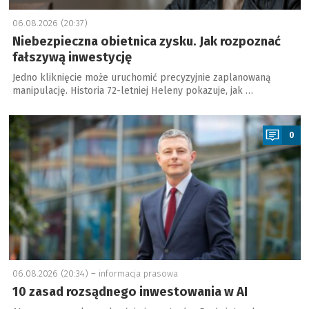
06.08.2026 (20:37)
Niebezpieczna obietnica zysku. Jak rozpoznać
fałszywą inwestycję
Jedno kliknięcie może uruchomić precyzyjnie zaplanowaną
manipulację. Historia 72-letniej Heleny pokazuje, jak …
a
0
06.08.2026 (20:34) –
informacja prasowa
10 zasad rozsądnego inwestowania w AI