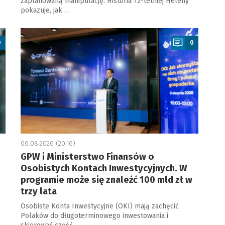
zaplanowaną manipulację. Historia 72-letniej Heleny
pokazuje, jak …
a
0
0
06.08.2026 (20:16)
GPW i Ministerstwo Finansów o
Osobistych Kontach Inwestycyjnych. W
programie może się znaleźć 100 mld zł w
trzy lata
Osobiste Konta Inwestycyjne (OKI) mają zachęcić
Polaków do długoterminowego inwestowania i