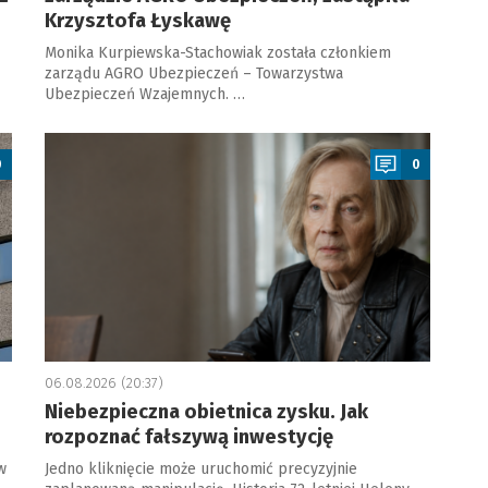
Krzysztofa Łyskawę
Monika Kurpiewska-Stachowiak została członkiem
zarządu AGRO Ubezpieczeń – Towarzystwa
Ubezpieczeń Wzajemnych. …
a
0
0
06.08.2026 (20:37)
Niebezpieczna obietnica zysku. Jak
rozpoznać fałszywą inwestycję
w
Jedno kliknięcie może uruchomić precyzyjnie