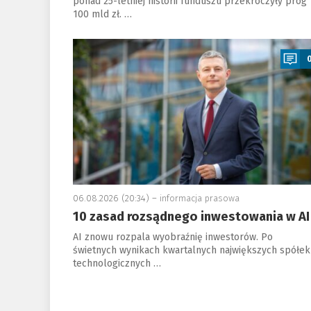
ponad 25-letniej historii funduszu przekroczyły próg
100 mld zł. …
a
06.08.2026 (20:34) –
informacja prasowa
10 zasad rozsądnego inwestowania w AI
AI znowu rozpala wyobraźnię inwestorów. Po
świetnych wynikach kwartalnych największych spółek
technologicznych …