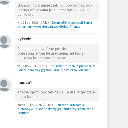
chciałbym zrozumieć jaki był powód nagrody.
Usługa oferowana jest przez bardzo wiele
banków.
…
wt., 21 lip 2026 (07:12)
•
Zakup eSIM w aplikacji Banku
Millennium wyróżniony przez Global Finance
PykPyk
:
Zamiast zajmować się pierdołami niech
dopracują swoją beznadziejną aplikację
bankową bo ma podstawowe
…
wt., 7 lip 2026 (16:36)
•
UniCredit uruchamia pierwszą w
Polsce bankową grę fabularną “Kosmiczna Fortuna”
human1
:
Trochę spóźniony ten news. Ta gra rozpoczęła
się w kwietniu.
…
niedz., 5 lip 2026 (20:03)
•
UniCredit uruchamia
pierwszą w Polsce bankową grę fabularną “Kosmiczna
Fortuna”