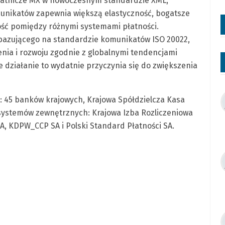
atnicze MX w nowoczesnym standardzie XML,
nikatów zapewnia większą elastyczność, bogatsze
ość pomiędzy różnymi systemami płatności.
azującego na standardzie komunikatów ISO 20022,
nia i rozwoju zgodnie z globalnymi tendencjami
ie działanie to wydatnie przyczynia się do zwiększenia
 45 banków krajowych, Krajowa Spółdzielcza Kasa
ystemów zewnętrznych: Krajowa Izba Rozliczeniowa
A, KDPW_CCP SA i Polski Standard Płatności SA.