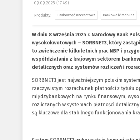
09.09.2025 (17:49)
Bankowość internetowa
Bankowość mobilna
W dniu 8 września 2025 r. Narodowy Bank Pol
wysokokwotowych – SORBNET3, który zastąpił
to zwieńczenie kilkuletnich prac NBP i przy
współdziałaniu z krajowym sektorem bankow
detalicznych oraz systemów rozliczeń i rozra
SORBNET3 jest najważniejszym polskim system
rzeczywistym rozrachunek płatności z tytułu ope
międzybankowych na rynku finansowym, wysoko
rozliczanych w systemach płatności detalicz
są kluczowe dla stabilnego funkcjonowania kr