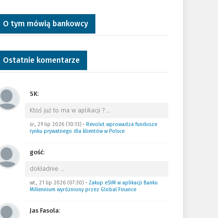
O tym mówią bankowcy
Ostatnie komentarze
SK
:
Ktoś już to ma w aplikacji ?
…
śr., 29 lip 2026 (10:13)
•
Revolut wprowadza fundusze
rynku prywatnego dla klientów w Polsce
gość
:
dokładnie
…
wt., 21 lip 2026 (07:30)
•
Zakup eSIM w aplikacji Banku
Millennium wyróżniony przez Global Finance
Jas Fasola
: