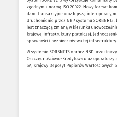
System SORBNET3 wykorzystuje komunikaty pł
zgodnym z normą ISO 20022. Nowy format komu
dane transakcyjne oraz lepszą interoperacyjn
Uruchomienie przez NBP systemu SORBNET3, b
jest znaczącą zmianą w kierunku unowocześnie
krajowej infrastruktury płatniczej. Jednocześn
sprawności i bezpieczeństwa tej infrastruktury.
W systemie SORBNET3 oprócz NBP uczestniczy:
Oszczędnościowo-Kredytowa oraz operatorzy s
SA, Krajowy Depozyt Papierów Wartościowych S