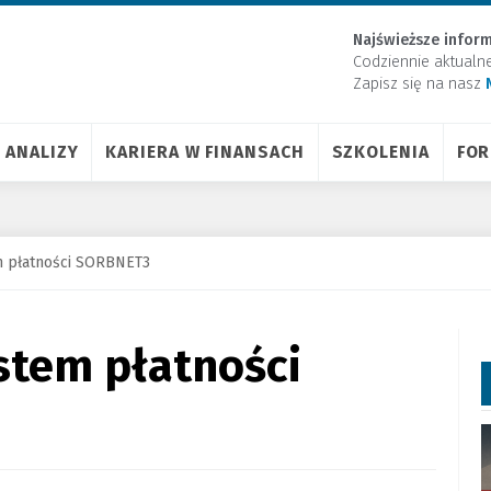
Najświeższe inform
Codziennie aktualn
Zapisz się na nasz
ANALIZY
KARIERA W FINANSACH
SZKOLENIA
FO
m płatności SORBNET3
stem płatności