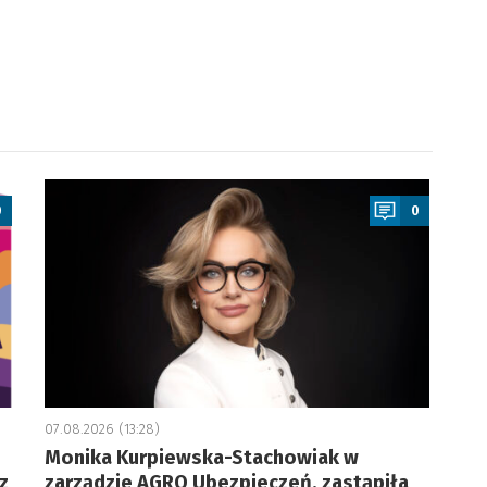
a
0
0
07.08.2026 (13:28)
Monika Kurpiewska-Stachowiak w
z
zarządzie AGRO Ubezpieczeń, zastąpiła