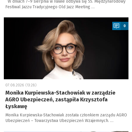
W dniach 7–9 sierpnia w Iławie odbywa się 55. Międzynarodowy
Festiwal Jazzu Tradycyjnego Old Jazz Meeting …
a
0
07.08.2026 (13:28)
Monika Kurpiewska-Stachowiak w zarządzie
AGRO Ubezpieczeń, zastąpiła Krzysztofa
Łyskawę
Monika Kurpiewska-Stachowiak została członkiem zarządu AGRO
Ubezpieczeń – Towarzystwa Ubezpieczeń Wzajemnych. …
a