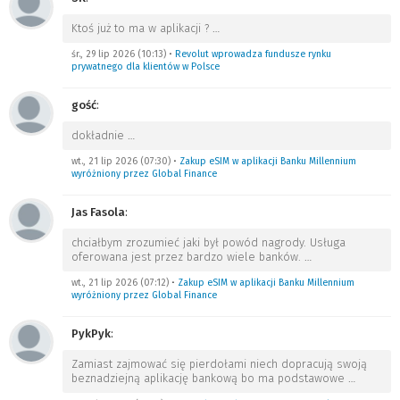
Ktoś już to ma w aplikacji ?
…
śr., 29 lip 2026 (10:13)
•
Revolut wprowadza fundusze rynku
prywatnego dla klientów w Polsce
gość
:
dokładnie
…
wt., 21 lip 2026 (07:30)
•
Zakup eSIM w aplikacji Banku Millennium
wyróżniony przez Global Finance
Jas Fasola
:
chciałbym zrozumieć jaki był powód nagrody. Usługa
oferowana jest przez bardzo wiele banków.
…
wt., 21 lip 2026 (07:12)
•
Zakup eSIM w aplikacji Banku Millennium
wyróżniony przez Global Finance
PykPyk
:
Zamiast zajmować się pierdołami niech dopracują swoją
beznadziejną aplikację bankową bo ma podstawowe
…