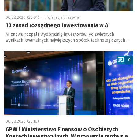
06.08.2026 (20:34) –
informacja prasowa
10 zasad rozsądnego inwestowania w AI
AI znowu rozpala wyobraźnię inwestorów. Po świetnych
wynikach kwartalnych największych spółek technologicznych …
a
0
06.08.2026 (20:16)
GPW i Ministerstwo Finansów o Osobistych
Kontach Inwestycyjnych. W programie może się