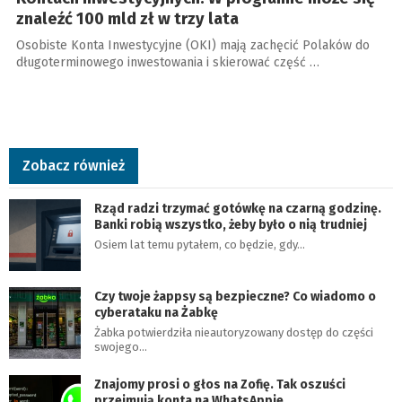
znaleźć 100 mld zł w trzy lata
Osobiste Konta Inwestycyjne (OKI) mają zachęcić Polaków do
długoterminowego inwestowania i skierować część …
Zobacz również
Rząd radzi trzymać gotówkę na czarną godzinę.
Banki robią wszystko, żeby było o nią trudniej
Osiem lat temu pytałem, co będzie, gdy…
Czy twoje żappsy są bezpieczne? Co wiadomo o
cyberataku na Żabkę
Żabka potwierdziła nieautoryzowany dostęp do części
swojego…
Znajomy prosi o głos na Zofię. Tak oszuści
przejmują konta na WhatsAppie